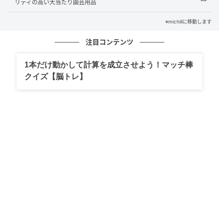
リティの高い大当たり園芸用品
※michillに移動します
注目コンテンツ
michill
1本だけ動かして計算を成立させよう！マッチ棒
クイズ【脳トレ】
セリアの掃除グッズ売り場で見つけた『お掃除用ミニ
トング』。一見するとシンプルな竹製トングですが、
使い捨てという発想がとにかく画期的なんです！