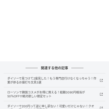
サイズ（約）：120mm（長さ）×8mm（幅）
内容量：10本
販売ショップ：セリア
JANコード：4969757178584
使ったらそのままゴミ箱へ！使い捨てできる
トングが優秀なんです
関連する他の記事
ダイソーで見つけて2度見した！もう専門店行けなくなっちゃう！作
業が捗るお値打ち文具3選
ローソンで韓国コスメがお得に買える！総額3090円相当が
50％OFF♡絶対欲しい限定セット
ダイソーで200円って逆に申し訳ない！可愛いだけじゃない！クオ