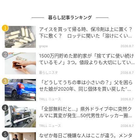
ニトング』
暮らし記事ランキング
アイスを買って帰る時、保冷剤は上に置く？
下に敷く？ ロッテに聞いた「溶けにくい持
ち帰り方」
grape
2026.8.7
1500万円貯めた節約家が「捨てずに使い続け
ているモノ」3つ。値段よりも大切にしてい
ること
暮らしニスタ
2026.8.7
「どうしてうちの車は小さいの？」父を困ら
せた娘が2020年、同じ個体を買い戻した“意
外なワケ”
TRILL ニュース
2026.8.7
michill
「全部無料だと…」県外ドライブ中に突然ク
ルマに異変が発生…50代男性がレッカー搬送
使い方はとても簡単。竹のしなりを利用して物をつか
で思い知った“誤算”
TRILL ニュース
2026.8.7
む仕様になっていて、トングの内側には細かな溝が入
なぜか毎日ご機嫌な人はここが違う。メンタ
っています。