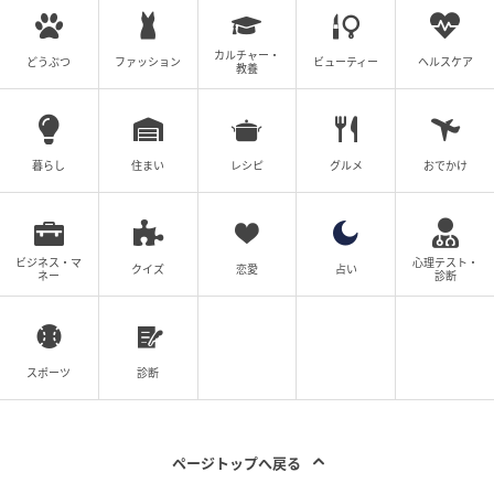
慣れるまでは少しコツが必要ですが、触りたくないも
のをつかんで、そのまま捨てられるという快適さは想
カルチャー・
どうぶつ
ファッション
ビューティー
ヘルスケア
教養
像以上。
また、汚物に触れたトングをそのままゴミ箱へ捨てら
れるので、後片付けのストレスも激減します。
暮らし
住まい
レシピ
グルメ
おでかけ
掃除が終わった後に、このトングをどう洗おう…と悩
まなくて済むのはかなり嬉しいポイントです。
ビジネス・マ
心理テスト・
クイズ
恋愛
占い
ネー
診断
今回はセリアの『お掃除用ミニトング』をご紹介しま
した。
プラスチック製ではないので環境に優しく、使用後は
スポーツ
診断
燃えるゴミとして処分可能。使い捨て＝罪悪感という
イメージをいい意味で覆してくれる、サステナブルな
アイテムです。
ページトップへ戻る