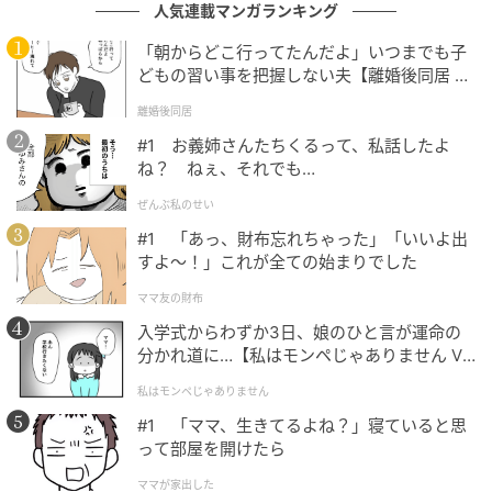
人気連載マンガランキング
「朝からどこ行ってたんだよ」いつまでも子
どもの習い事を把握しない夫【離婚後同居 Vo
l.1】
michill
離婚後同居
#1 お義姉さんたちくるって、私話したよ
掃除をしていると、できれば直接触りたくない汚れっ
ね？ ねぇ、それでも…
てありますよね。排水口に溜まった髪の毛や、ベラン
ぜんぶ私のせい
ダで見つけた害虫、細かいゴミなど…
#1 「あっ、財布忘れちゃった」「いいよ出
そんな少し不快に感じる掃除をスマートに解決してく
すよ〜！」これが全ての始まりでした
れるのがこのアイテム。しかも10本入りで￥110（税
ママ友の財布
込）と、コスパも◎
入学式からわずか3日、娘のひと言が運命の
分かれ道に…【私はモンペじゃありません Vo
さらに、サイズが約120mm×8mmとコンパクトなの
l.1】
私はモンペじゃありません
で、保管場所に困らないのも魅力です。
#1 「ママ、生きてるよね？」寝ていると思
って部屋を開けたら
メンテナンスも不要！セリアの『お掃除用ミ
ママが家出した