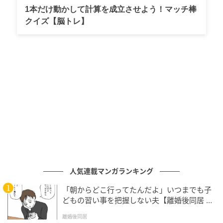
1本だけ動かして計算を成立させよう！マッチ棒
中嶋さん：
「レッサーパンダは普通、雨に濡れるのを
クイズ【脳トレ】
嫌がるんですが、モッチーは真逆なんです。雨が降る
とテンションが上がって、運動場を走り回っているこ
とが多いですね。ずぶ濡れになっても平気でいるの
で、私たちは『雨男』などと言っています」
雨の日にしか見られない、テンションMAXでずぶ濡れ
のモッチー。雨の日の動物園は客足が鈍りがちです
が、モッチーファンにとってはむしろ狙い目かもしれ
ませんね。
人気連載マンガランキング
「朝からどこ行ってたんだよ」いつまでも子
どもの習い事を把握しない夫【離婚後同居 Vo
l.1】
離婚後同居