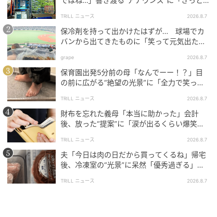
ではね…」響き渡る“アナウンス”に「きっと
頭が良いんでしょうね。ただ、頑固なところもあって…
いい経験になった」
『ニンジンは絶対に食べない』んです。西山動物園で
TRILL ニュース
2026.8.7
唯一、ニンジンを食べないのがモッチーですね」
保冷剤を持って出かけたはずが… 球場でカ
バンから出てきたものに「笑って元気出た」
リンゴよりもニンジンが好きというレッサーパンダも
「そんなことある？」の声
grape
2026.8.7
いる中、モッチーだけは断固としてニンジン拒否！
保育園出発5分前の母「なんでーー！？」目
の前に広がる“絶望の光景”に「全力で笑っ
さらに性格面でも、小さいころは怖がりだったのが、
た」「本当にお疲れさまです」
いまはすっかり気が強くなり「ケンカっぱやい」一面
TRILL ニュース
2026.8.7
もあるのだとか。機嫌が悪いと、飼育員に対しても
財布を忘れた義母「本当に助かった」会計
後、放った“提案”に「涙が出るくらい爆笑」
「ガーッ！」と怒るのだそうです。あどけない顔から
＜義母エピソード2選＞
のギャップが凄まじいですね。
TRILL ニュース
2026.8.7
夫「今日は肉の日だから買ってくるね」帰宅
後、冷凍室の“光景”に呆然「優秀過ぎる」
飼育員の作戦勝ち！秘密兵器の「お粥」
「シゴデキすぎ」
TRILL ニュース
2026.8.7
そんな「ニンジン絶対食べない＆短気」なモッチーで
すが、飼育員たちも黙ってはいません。西山動物園な