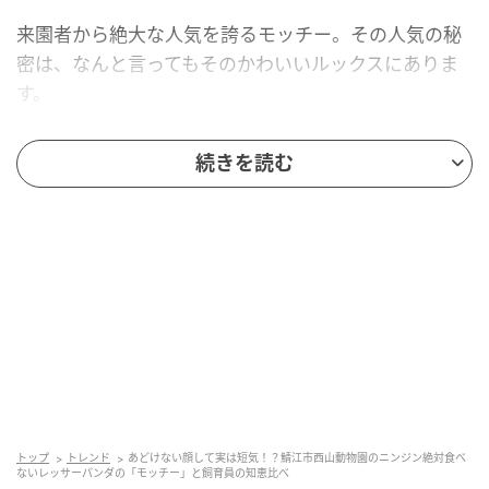
来園者から絶大な人気を誇るモッチー。その人気の秘
密は、なんと言ってもそのかわいいルックスにありま
す。
中嶋さん：
「名前の通り〝モチっ〟とした体型で、あ
続きを読む
どけない顔をしているんですよね。だから若く見られ
がちなんですが、実はすでに父親でもあります。ベビ
ーフェイスなんですけれどね」
トップ
トレンド
あどけない顔して実は短気！？鯖江市西山動物園のニンジン絶対食べ
ないレッサーパンダの「モッチー」と飼育員の知恵比べ