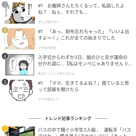
#1 お義姉さんたちくるって、私話したよ
ね？ ねぇ、それでも…
ぜんぶ私のせい
#1 「あっ、財布忘れちゃった」「いいよ出
すよ〜！」これが全ての始まりでした
レッサーパンダのモッチー=鯖江市西山動物園公式Xよ
ママ友の財布
り
入学式からわずか3日、娘のひと言が運命の
分かれ道に…【私はモンペじゃありません Vo
l.1】
私はモンペじゃありません
頭は良いけど頑固！「ニンジン絶対食べない
#1 「ママ、生きてるよね？」寝ていると思
マン」
って部屋を開けたら
さらに、食事の面でもモッチーの個性が爆発していま
ママが家出した
す。
トレンド記事ランキング
中嶋さん：
「給餌器（フィーダー）の中にリンゴを入
れておくと、一番上手に取り出すのがモッチーです。
バスの中で騒ぐ小学生3人組… 運転手「バス