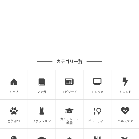
らではの「ある工夫」で、モッチーにしっかり栄養を
摂らせているそうです。
中嶋さん：
「うちでは夕方の餌に『お粥』と呼んでい
る、果物や野菜をミキサーでペースト状にしたものを
与えています。生のニンジンは絶対に食べてくれない
モッチーも、お粥に混ぜてしまえば分からないみたい
で、ちゃんと食べてくれるんですよ。獣医さんから指
カテゴリ一覧
示された薬をあげるときにも、このお粥が役立ってい
ますね」
頭の良いモッチーですが、お粥に隠されたニンジンの
トップ
マンガ
エピソード
エンタメ
トレンド
存在には気づいていない様子！飼育員の愛情たっぷり
の頭脳戦に、さすがのモッチーも勝てなかったようで
す。
カルチャー・
どうぶつ
ファッション
ビューティー
ヘルスケア
教養
ライターコメント