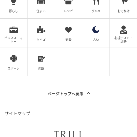
「推しパン総選挙1位」に輝いたベビーフェイス・モッ
暮らし
住まい
レシピ
グルメ
おでかけ
チーくん。かわいい顔をしているのに、「雨の日はず
ぶ濡れで大はしゃぎ」「機嫌が悪いと飼育員さんにブ
チギレる」「ニンジンは絶対食べない」と、クセの強
ビジネス・マ
心理テスト・
クイズ
恋愛
占い
ネー
診断
すぎるエピソードと見た目とのギャップがまた魅力で
す。飼育員さん特製の「ペースト状のお粥」で、こっ
そりニンジンを食べさせられているところもたまりま
せん。
スポーツ
診断
＜ライタープロフィル＞
ゆんち
ページトップへ戻る
2004年に産経新聞社へ入社。静岡、仙台での事件取材
を経て、東京社会部では厚生労働省を担当、派遣労働
サイトマップ
問題などの社会課題を深く掘り下げる。また、特異な
キャリアとして法廷画家を兼務し、数多くの法廷画を
手掛けてきた。その後、産経新聞社が発行していたタ