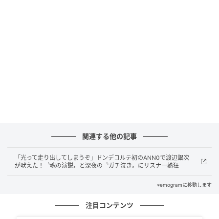
レッサーパンダのモッチー=鯖江市西山動物園公式Xよ
り
かわいい見た目で、実は立派なお父さん。そんなギャ
ップを持つモッチーですが、モッチーにはほかのレッ
サーパンダにはない変わった特徴がたくさんあるそう
です。
関連する他の記事
「光って走り出してしまうぞ」ドンデコルテ初のANN0で渡辺銀次
レッサーパンダなのに濡れるのが好き？生粋
が吠えた！〝魂の演説〟と深夜の〝ガチ泣き〟にリスナー熱狂
の「雨男」
※emogramに移動します
レッサーパンダといえば、一般的には雨に濡れるのを
注目コンテンツ
嫌がる動物です。しかし、モッチーは違います。