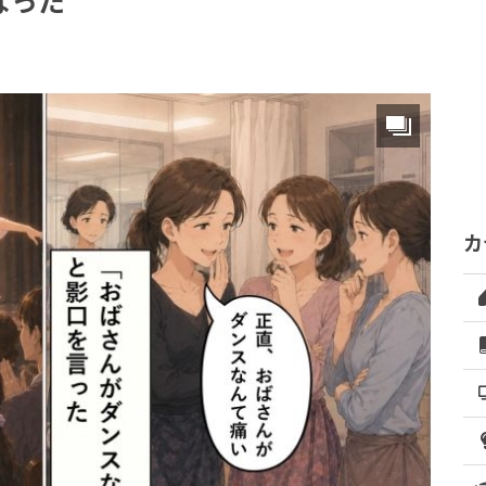
なった
カ