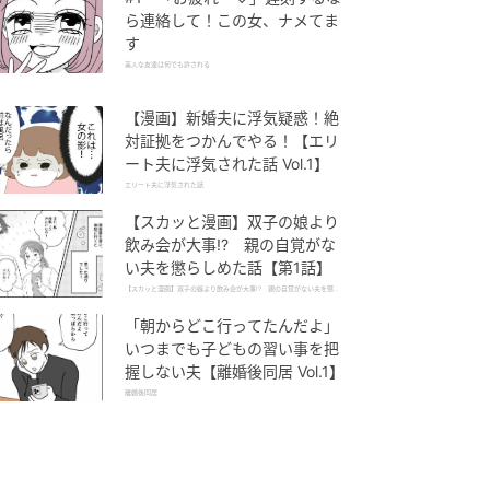
ら連絡して！この女、ナメてま
す
美人な友達は何でも許される
【漫画】新婚夫に浮気疑惑！絶
対証拠をつかんでやる！【エリ
ート夫に浮気された話 Vol.1】
エリート夫に浮気された話
【スカッと漫画】双子の娘より
飲み会が大事!? 親の自覚がな
い夫を懲らしめた話【第1話】
【スカッと漫画】双子の娘より飲み会が大事!? 親の自覚がない夫を懲ら
しめた話
「朝からどこ行ってたんだよ」
いつまでも子どもの習い事を把
握しない夫【離婚後同居 Vol.1】
離婚後同居