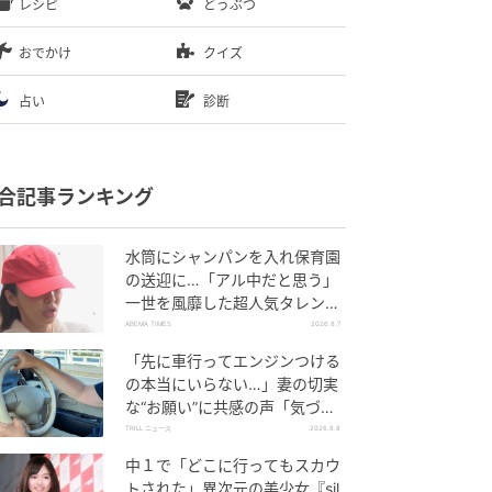
レシピ
どうぶつ
おでかけ
クイズ
占い
診断
合記事ランキング
水筒にシャンパンを入れ保育園
の送迎に…「アル中だと思う」
一世を風靡した超人気タレン
ト、酒漬けだった日々を告白
ABEMA TIMES
2026.8.7
「先に車行ってエンジンつける
の本当にいらない…」妻の切実
な“お願い”に共感の声「気づか
ないんですよね…」
TRILL ニュース
2026.8.8
中１で「どこに行ってもスカウ
トされた」異次元の美少女『sil