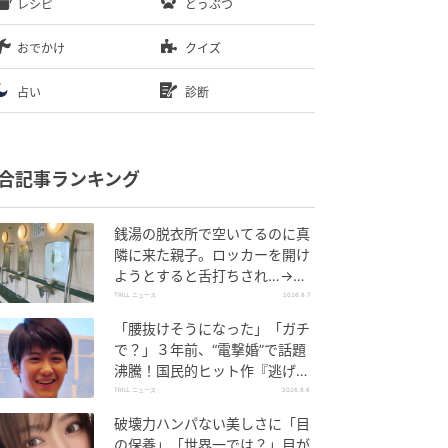
レシピ
どうぶつ
おでかけ
クイズ
占い
診断
合記事ランキング
銭湯の脱衣所で空いてるのに真
隣に来た親子。ロッカーを開け
ようとすると舌打ちされ…→直
後、娘の放った“純粋な一言”に
TRILL ニュース
2026.8.7
「心の中で拍手」
「腰抜けそうになった」「ガチ
で？」３年前、“電撃婚”で話題
沸騰！国民的ヒット作『逃げ
恥』で異彩放った【国宝級イケ
TRILL ニュース
2026.8.6
メン】
破壊力ハンパない美しさに「目
の保養」「世界一では？」目が