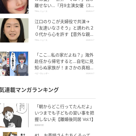
離せない…『月9主演女優（34
歳）』“極上”美ショットがすご
TRILL ニュース
2026.8.7
い
江口のりこが夫婦役で共演→
「友達いなさそう」と誘われ２
０代から心を許す【意外な親友
芸人】とは？
TRILL ニュース
2026.8.7
「ここ…私の家だよね？」海外
赴任から帰宅すると…自宅に見
知らぬ家族が！まさかの真相と
は！？
ベビーカレンダー
2026.8.7
気連載マンガランキング
「朝からどこ行ってたんだよ」
いつまでも子どもの習い事を把
握しない夫【離婚後同居 Vol.1】
離婚後同居
#1 お義姉さんたちくるって、