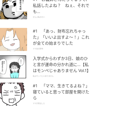
私話したよね？ ねぇ、それで
も…
ぜんぶ私のせい
#1 「あっ、財布忘れちゃっ
た」「いいよ出すよ〜！」これ
が全ての始まりでした
ママ友の財布
入学式からわずか3日、娘のひ
と言が運命の分かれ道に…【私
はモンペじゃありません Vol.1】
私はモンペじゃありません
#1 「ママ、生きてるよね？」
寝ていると思って部屋を開けた
ら
ママが家出した