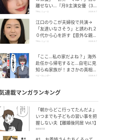
離せない…『月9主演女優（34
歳）』“極上”美ショットがすご
TRILL ニュース
2026.8.7
い
江口のりこが夫婦役で共演→
「友達いなさそう」と誘われ２
０代から心を許す【意外な親友
芸人】とは？
TRILL ニュース
2026.8.7
「ここ…私の家だよね？」海外
赴任から帰宅すると…自宅に見
知らぬ家族が！まさかの真相と
は！？
ベビーカレンダー
2026.8.7
気連載マンガランキング
「朝からどこ行ってたんだよ」
いつまでも子どもの習い事を把
握しない夫【離婚後同居 Vol.1】
離婚後同居
#1 お義姉さんたちくるって、