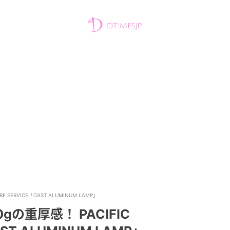
 SERVICE「CAST ALUMINUM LAMP」
の重厚感！ PACIFIC