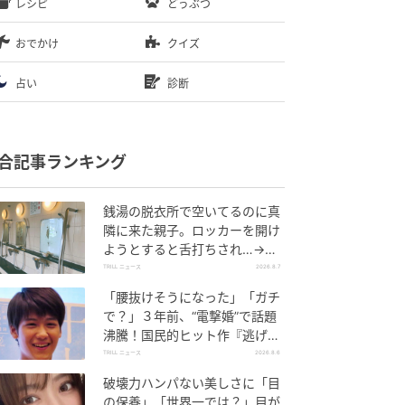
レシピ
どうぶつ
おでかけ
クイズ
占い
診断
合記事ランキング
銭湯の脱衣所で空いてるのに真
隣に来た親子。ロッカーを開け
ようとすると舌打ちされ…→直
後、娘の放った“純粋な一言”に
TRILL ニュース
2026.8.7
「心の中で拍手」
「腰抜けそうになった」「ガチ
で？」３年前、“電撃婚”で話題
沸騰！国民的ヒット作『逃げ
恥』で異彩放った【国宝級イケ
TRILL ニュース
2026.8.6
メン】
破壊力ハンパない美しさに「目
の保養」「世界一では？」目が