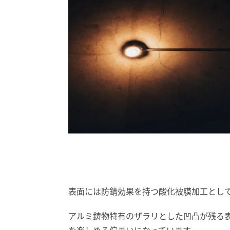
表面には防錆効果を持つ酸化被膜加工とし
アルミ鋳物特有のザラリとした凹凸が残る