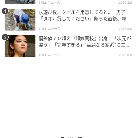
TRILL ニュース
2026.8.6
水遊び後、タオルを用意してると… 男子
「タオル貸してください」断った直後、親が
大声で放った一言に絶句
TRILL ニュース
2026.8.6
偏差値７０超え『超難関校』出身！「次元が
違う」「完璧すぎる」“華麗なる家系”に生ま
れた【規格外の逸材】
TRILL ニュース
2026.8.5