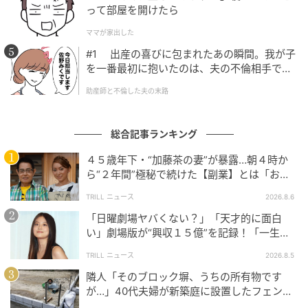
って部屋を開けたら
ママが家出した
#1 出産の喜びに包まれたあの瞬間。我が子
を一番最初に抱いたのは、夫の不倫相手でし
た。
助産師と不倫した夫の末路
総合記事ランキング
４５歳年下・“加藤茶の妻”が暴露…朝４時か
ら“２年間”極秘で続けた【副業】とは「お金
を稼ぐのって大変」
TRILL ニュース
2026.8.6
「日曜劇場ヤバくない？」「天才的に面白
い」劇場版が“興収１５億”を記録！「一生言
い続ける」放送後も続く“切望の声”
TRILL ニュース
2026.8.5
隣人「そのブロック塀、うちの所有物です
が…」40代夫婦が新築庭に設置したフェン
ス、直後に迫られた"顛末"