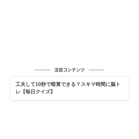
元記事で読む
次の記事
【牡牛座】「深い叡智が手に入るかも」2026
年5月31日～6月14日の運勢｜山田ありすの新
月満月HAPPY占い
の記事をもっとみる
注目コンテンツ
工夫して10秒で暗算できる？スキマ時間に脳ト
レ【毎日クイズ】