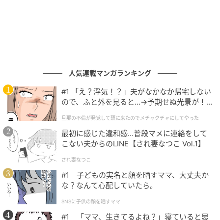
人気連載マンガランキング
#1 「え？浮気！？」夫がなかなか帰宅しない
ので、ふと外を見ると…→予期せぬ光景が！
｜旦那の不倫が発覚して頭に来たのでメチャ
旦那の不倫が発覚して頭に来たのでメチャクチャにしてやった
クチャにしてやった
最初に感じた違和感…普段マメに連絡をして
こない夫からのLINE【され妻なつこ Vol.1】
され妻なつこ
#1 子どもの実名と顔を晒すママ、大丈夫か
な？なんて心配していたら。
SNSに子供の顔を晒すママ
#1 「ママ、生きてるよね？」寝ていると思