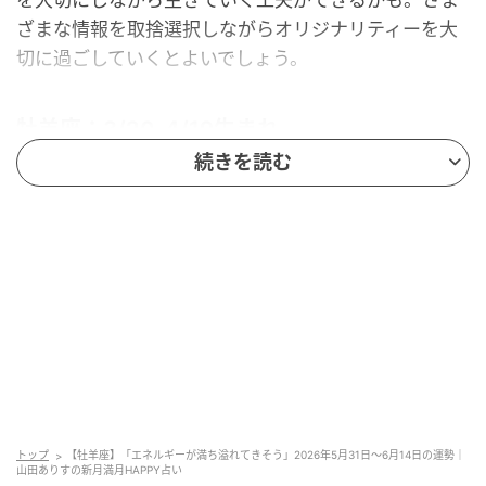
ざまな情報を取捨選択しながらオリジナリティーを大
切に過ごしていくとよいでしょう。
牡羊座：3/20-4/19生まれ
続きを読む
〈2026年5月31日～6月14日の運勢〉
夢や理想に向かってがむしゃらに突き進める満月。エ
ネルギーが満ち溢れてきそうです。大きな目標も持つ
時期であるため、優先順位を考えておけば効率的に過
ごせるでしょう。重要な事は現状に甘んじず、常にあ
なたらしく生きられる方法を模索することになるかも
しれません。そうすれば常に新しい世界が広がりそう
です。海外に視野を広げてみるのも開運の鍵に。
トップ
【牡羊座】「エネルギーが満ち溢れてきそう」2026年5月31日～6月14日の運勢｜
★ラッキーDAY★ 5月31日
山田ありすの新月満月HAPPY占い