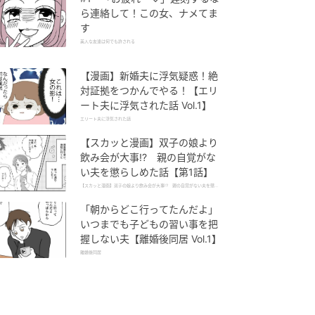
ら連絡して！この女、ナメてま
す
美人な友達は何でも許される
【漫画】新婚夫に浮気疑惑！絶
対証拠をつかんでやる！【エリ
ート夫に浮気された話 Vol.1】
エリート夫に浮気された話
【スカッと漫画】双子の娘より
飲み会が大事!? 親の自覚がな
い夫を懲らしめた話【第1話】
【スカッと漫画】双子の娘より飲み会が大事!? 親の自覚がない夫を懲ら
しめた話
「朝からどこ行ってたんだよ」
いつまでも子どもの習い事を把
握しない夫【離婚後同居 Vol.1】
離婚後同居