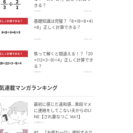
きる？
andGIRL
2026.8.8
基礎知識は完璧？「8+(8÷8+4)
×8」正しく計算できる？
andGIRL
2026.8.8
焦って解くと間違える！？「20
+(12×3−9)÷4」正しく計算でき
る？
andGIRL
2026.8.8
気連載マンガランキング
最初に感じた違和感…普段マメ
に連絡をしてこない夫からのLI
NE【され妻なつこ Vol.1】
され妻なつこ
#1 「お疲れ〜♡」遅刻するな