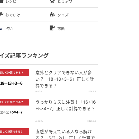
レシピ
どうぶつ
おでかけ
クイズ
占い
診断
イズ記事ランキング
意外とクリアできない人が多
い？「18−18÷3−6」正しく計
算できる？
andGIRL
2026.8.8
うっかりミスに注意！「16÷16
+5×4−7」正しく計算できる？
andGIRL
2026.8.8
直感が冴えている人なら解け
る？「6/3÷2/1」正しく計算で