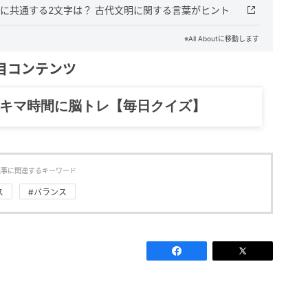
に共通する2文字は？ 古代文明に関する言葉がヒント
※All Aboutに移動します
目コンテンツ
スキマ時間に脳トレ【毎日クイズ】
記事に関連するキーワード
ス
#バランス