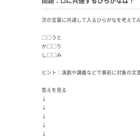
問題：□に共通するひらがなは？
次の言葉に共通して入るひらがなを考えて
□□うと
か□□り
し□□み
ヒント：演劇や講義などで事前に対象の文
答えを見る
↓
↓
↓
↓
↓