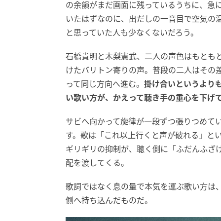
の余韻がまだ画面に残っているうちに、急
いたはずなのに、出だしの一音目で空気の
と思っていた人も少なくないだろう。
石橋貴明と木梨憲武、二人の声色はもとも
けたバリトン寄りの声。普段の二人はその
って同じ方向へ進む。
掛け合いというより
い歌い方が、かえって聴き手の重心を下げ
サビへ向かって旋律が一段ずつ張りつめて
す。歌は「これ以上行くと声が破れる」と
ギリギリの抑制が、聴く側に「ふだんふざ
配を渡してくる。
歌詞ではなく息の量で本気を運ぶ歌い方は
側へ持ち込んだものだ。