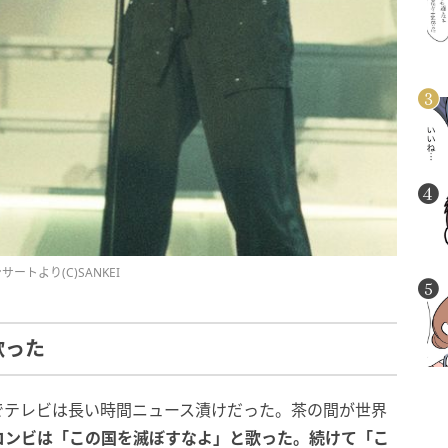
トより(C)SANKEI
歌った
争でテレビは長い時間ニュース漬けだった。茶の間が世界
コンビは「この国を滅ぼすなよ」と歌った。続けて「こ