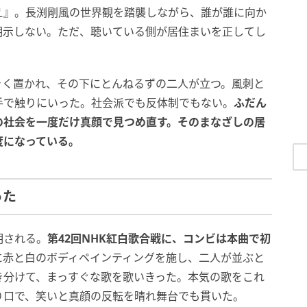
え』。長渕剛風の世界観を踏襲しながら、誰が誰に向か
明示しない。ただ、聴いている側が居住まいを正してし
きく置かれ、その下にとんねるずの二人が立つ。風刺と
手で触りにいった。社会派でも反体制でもない。
ふだん
の社会を一度だけ真顔で見つめ直す。そのまなざしの居
度になっている。
った
明される。
第42回NHK紅白歌合戦に、コンビは本曲で初
に赤と白のボディペインティングを施し、二人が並ぶと
き分けて、まっすぐな歌を歌いきった。本気の歌をこれ
り口で、笑いと真顔の反転を晴れ舞台でも貫いた。