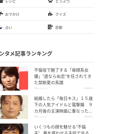
レシピ
どうぶつ
おでかけ
クイズ
占い
診断
ンタメ記事ランキング
不倫役で魅了する「昼顔系女
優」“道ならぬ恋”を任されてき
た禁断愛の系譜
TRILL ニュース
2026.8.6
結婚したら「毎日キス」１５歳
下の人気アイドルと電撃婚 ９
カ月後の主演映画に重なった生
き方
TRILL ニュース
2026.8.5
いくつもの顔を魅せる“不倫
夫”…妻を惑わせる夫役で光る