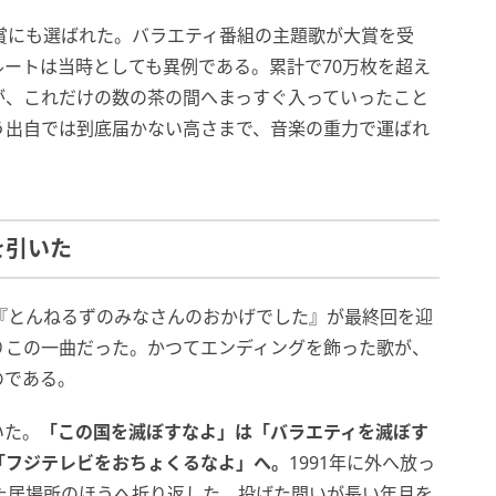
賞にも選ばれた。バラエティ番組の主題歌が大賞を受
ートは当時としても異例である。累計で70万枚を超え
が、これだけの数の茶の間へまっすぐ入っていったこと
う出自では到底届かない高さまで、音楽の重力で運ばれ
を引いた
組『とんねるずのみなさんのおかげでした』が最終回を迎
りこの一曲だった。かつてエンディングを飾った歌が、
のである。
いた。
「この国を滅ぼすなよ」は「バラエティを滅ぼす
「フジテレビをおちょくるなよ」へ。
1991年に外へ放っ
た居場所のほうへ折り返した。投げた問いが長い年月を