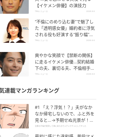
【イケメン俳優】の演技力
TRILL ニュース
2026.8.6
“不倫にのめり込む妻”で魅了し
た「透明感女優」婚約者に浮気
される役も好演する“振り幅”が
スゴイ
TRILL ニュース
2026.8.6
爽やかな笑顔で【禁断の関係】
に走るイケメン俳優…契約結婚
下の夫、裏切る夫、不倫相手を
演じ分けた俳優の危うい魅力
TRILL ニュース
2026.8.6
気連載マンガランキング
#1 「え？浮気！？」夫がなか
なか帰宅しないので、ふと外を
見ると…→予期せぬ光景が！｜
旦那の不倫が発覚して頭に来た
旦那の不倫が発覚して頭に来たのでメチャクチャにしてやった
のでメチャクチャにしてやった
最初に感じた違和感…普段マメ