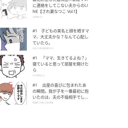
に連絡をしてこない夫からのLI
NE【され妻なつこ Vol.1】
され妻なつこ
#1 子どもの実名と顔を晒すマ
マ、大丈夫かな？なんて心配し
ていたら。
SNSに子供の顔を晒すママ
#1 「ママ、生きてるよね？」
寝ていると思って部屋を開けた
ら
ママが家出した
#1 出産の喜びに包まれたあ
の瞬間。我が子を一番最初に抱
いたのは、夫の不倫相手でし
た。
助産師と不倫した夫の末路