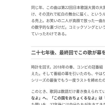
同じ年、この曲は第22回日本歌謡大賞の大
け、その流れで紅白の舞台に届く、というル
る売上。お笑いの二人が真顔で放った一曲
の数字的な裏づけだ。コミックソングとい
ていったわけである。
二十七年後、最終回でこの歌が幕
時計を回す。2018年の春、コンビの冠番
えた。そして番組の幕を引いたのも、やは
シリーズの最後でもう一度ラストを締めた
このとき、歌詞は数語だけ書き換えられて
なよ」へ、「この国をおちょくるなよ」は
た問いを、27年後には自分たちが生きてき