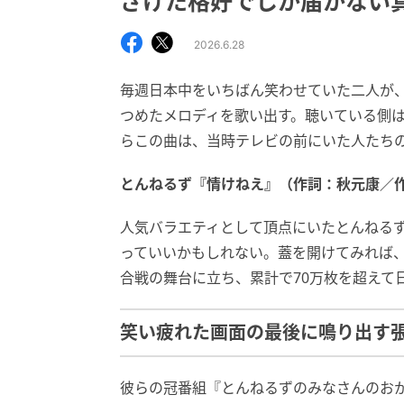
ざけた格好でしか届かない
2026.6.28
毎週日本中をいちばん笑わせていた二人が
つめたメロディを歌い出す。聴いている側
らこの曲は、当時テレビの前にいた人たち
とんねるず『情けねえ』（作詞：秋元康／作曲
人気バラエティとして頂点にいたとんねる
っていいかもしれない。蓋を開けてみれば
合戦の舞台に立ち、累計で70万枚を超えて
笑い疲れた画面の最後に鳴り出す
彼らの冠番組『とんねるずのみなさんのお