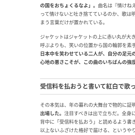
の国をおちょくるなよ」。
曲名は『情けね
って情けないと吐き捨てているのか、歌は
まう言葉だけが置かれている。
ジャケットはジャケットの上に赤い丸が大
呼ぶよりも、笑いの位置から国の輪郭を素
日本中を笑わせている二人が、自分の足元
心地の悪さこそが、この曲のいちばんの強
受信料を払おうと書いて紅白で歌
その本気は、年の暮れの大舞台で物的に証
出場した。
注目すべきは出で立ちだ。全身
背中に「受信料を払おう」と読めるよう書
以上ないふざけた格好で届ける、というや