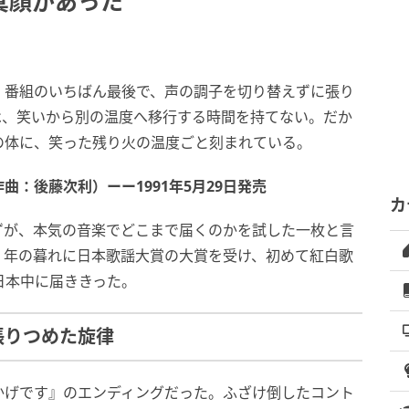
真顔があった
、番組のいちばん最後で、声の調子を切り替えずに張り
は、笑いから別の温度へ移行する時間を持てない。だか
の体に、笑った残り火の温度ごと刻まれている。
：後藤次利）ーー1991年5月29日発売
カ
ずが、本気の音楽でどこまで届くのかを試した一枚と言
、年の暮れに日本歌謡大賞の大賞を受け、初めて紅白歌
日本中に届ききった。
張りつめた旋律
かげです』のエンディングだった。ふざけ倒したコント