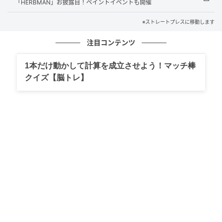
「HERBMAN」お披露目！ペイントイベントも開催
※ストレートプレスに移動します
注目コンテンツ
1本だけ動かして計算を成立させよう！マッチ棒
クイズ【脳トレ】
ストレートプレス
「ビアガーデンコース 90分飲み放題付き」7,700円(税
込)では、福味鶏の信州味噌ちゃんちゃん焼き、信州野
菜と山吹デリカッセンハムとソーセージの盛り合わ
せ、石窯焼きの焼き野菜サラダ、野菜の揚げ浸し、サ
イドメニュー3種、信州鶏と玄米の炊き込みご飯の焼き
おにぎりを提供。生ビール・ハイボール・ワイン・焼
酎・信州の地酒・ソフトドリンクの飲み放題を楽しめ