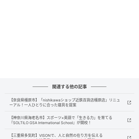
ビル最上階に店を構える「小布施 寄り付き料理 蔵部
銀座 ルーフトップテラス」は、エレベーターを上がり
ルーフトップに足を踏み入れると、東京タワーとスカ
イツリーを望む、輝く夜景が眼前に広がる。喧騒を離
れた空の上で、銀座の夜景に包まれながら過ごすひと
ときは、まるで大人の隠れ家。大切な人を連れて行き
たくなるような非日常的な空間だ。
6月からは、信州の豊かな食材を活かした同店ならでは
の料理の数々とともに、ビール・ハイボール・ワイン
関連する他の記事
などドリンクの飲み放題を堪能できる、期間限定の
「ROOFTOP BEER GARDEN」を開催する。
【奈良県橿原市】「nishikawaショップ近鉄百貨店橿原店」リニュ
ーアル！一人ひとりに合った寝具を提案
【神奈川県海老名市】スポーツ×英語で「生きる力」を育てる
『SOLTILO GSA International School』が開校！
【三重県多気町】VISONで、人と自然の在り方を伝える