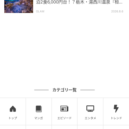
泊2食6,000円台！？栃木・湯西川温泉『桓武
https://www.instagram.com/kurabu_ginza2023
平氏ゆかりの宿 揚羽』で叶う秘境ステイ
GLAM
2026.8.6
※ビアガーデンコースは、仕入れ状況により提供内容
が一部変更になる場合がある。
(佐藤ゆり)
元記事で読む
次の記事
【福岡県中間市】新たな地域産業『なかま
焼』の窯業新設やプロダクト開発を目指すク
カテゴリ一覧
ラファンが始動！
の記事をもっとみる
トップ
マンガ
エピソード
エンタメ
トレンド