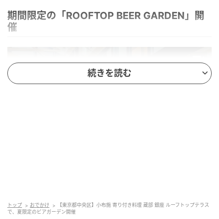
期間限定の「ROOFTOP BEER GARDEN」開
催
続きを読む
トップ
おでかけ
【東京都中央区】小布施 寄り付き料理 蔵部 銀座 ルーフトップテラス
ストレートプレス
で、夏限定のビアガーデン開催