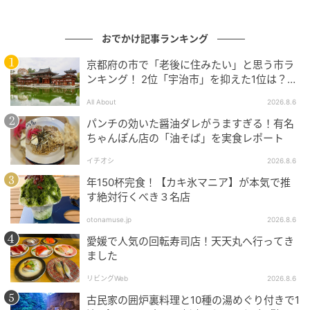
「ROOFTOP BEER GARDEN」で、コースメニューと飲
み放題を楽しんでみては。
おでかけ記事ランキング
■ROOFTOP BEER GARDEN 期間：6月1日(月)～9月30
京都府の市で「老後に住みたい」と思う市ラ
ンキング！ 2位「宇治市」を抑えた1位は？
日(水) 提供時間：17:00～21:30(最終入店19:30) 詳細：
【2026年調査】
https://www.obusekurabu.com/shops/ginzaroof_be
All About
2026.8.6
ergarden2026.php
パンチの効いた醤油ダレがうますぎる！有名
ちゃんぽん店の「油そば」を実食レポート
■小布施 寄り付き料理 蔵部 銀座 住所：東京都中央区
イチオシ
2026.8.6
銀座5-12-6 CURA GINZA 13階／ルーフトップテラス
年150杯完食！【カキ氷マニア】が本気で推
営業時間：ランチ 11:00～16:00／ディナー 17:00～
す絶対行くべき３名店
22:30(LO.21:30) 席数：13階 88席(個室2室)／ルーフト
otonamuse.jp
2026.8.6
ップテラス 45席 定休日：なし アクセス：地下鉄「東
愛媛で人気の回転寿司店！天天丸へ行ってき
銀座駅」徒歩1分／地下鉄「銀座駅」徒歩3分 公式
ました
HP：
リビングWeb
2026.8.6
https://www.obusekurabu.com/shops/ginzaroof.php
古民家の囲炉裏料理と10種の湯めぐり付きで1
公式Instagram：