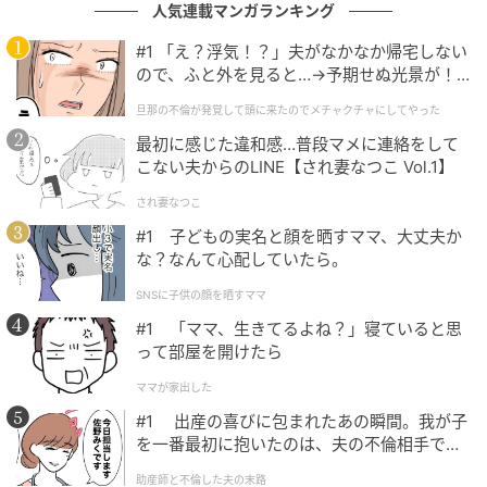
る。
人気連載マンガランキング
#1 「え？浮気！？」夫がなかなか帰宅しない
「ビアガーデンコース 90分飲み放題付き」は2時間制
ので、ふと外を見ると…→予期せぬ光景が！
で、提供時間は17:00～21:30(最終入店19:30)。前日の
｜旦那の不倫が発覚して頭に来たのでメチャ
旦那の不倫が発覚して頭に来たのでメチャクチャにしてやった
17:00までに事前予約が必要で、2名よりweb予約また
クチャにしてやった
最初に感じた違和感…普段マメに連絡をして
は電話にて予約を受け付けている。
こない夫からのLINE【され妻なつこ Vol.1】
され妻なつこ
「小布施 寄り付き料理 蔵部 銀座」について
#1 子どもの実名と顔を晒すママ、大丈夫か
な？なんて心配していたら。
「ROOFTOP BEER GARDEN」を楽しめる「小布施 寄
SNSに子供の顔を晒すママ
り付き料理 蔵部 銀座」は、2023年11月、歌舞伎座近
#1 「ママ、生きてるよね？」寝ていると思
くに開業。13階の羽釜を設えたオープンキッチンを中
って部屋を開けたら
心とした100席近くを擁する大空間フロア、360度の都
ママが家出した
心の景観を望むルーフトップテラスの2フロアで食事を
#1 出産の喜びに包まれたあの瞬間。我が子
満喫できる。
を一番最初に抱いたのは、夫の不倫相手でし
た。
夜風と絶景に包まれる、銀座の隠れ家ビアガーデン
助産師と不倫した夫の末路