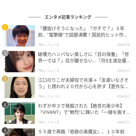
エンタメ記事ランキング
「腰抜けそうになった」「ガチで？」３年
前、“電撃婚”で話題沸騰！国民的ヒット作
『逃げ恥』で異彩放った【国宝級イケメン】
TRILL ニュース
2026.8.6
破壊力ハンパない美しさに「目の保養」「世
界一では？」目が離せない…『月9主演女優
（34歳）』“極上”美ショットがすごい
TRILL ニュース
2026.8.7
江口のりこが夫婦役で共演→「友達いなさそ
う」と誘われ２０代から心を許す【意外な親
友芸人】とは？
TRILL ニュース
2026.8.7
わずか中３で発掘された【絶世の美少年】
『VIVANT』で“鮮烈”に輝いた「一線を画す」
イケメン俳優
TRILL ニュース
2026.8.7
５５歳で再婚『奇跡の美魔女』、１０年前