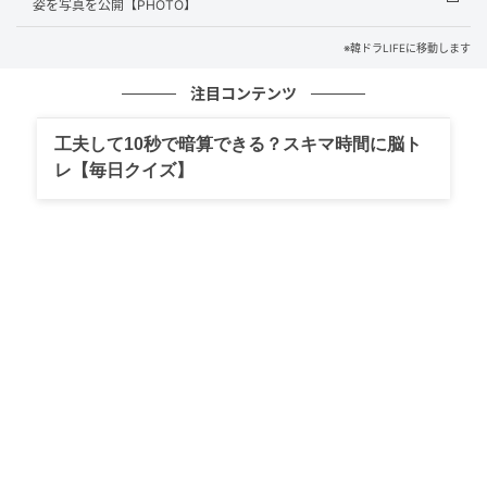
姿を写真を公開【PHOTO】
※韓ドラLIFEに移動します
注目コンテンツ
工夫して10秒で暗算できる？スキマ時間に脳ト
レ【毎日クイズ】
（写真＝キム・ミンハInstagram）