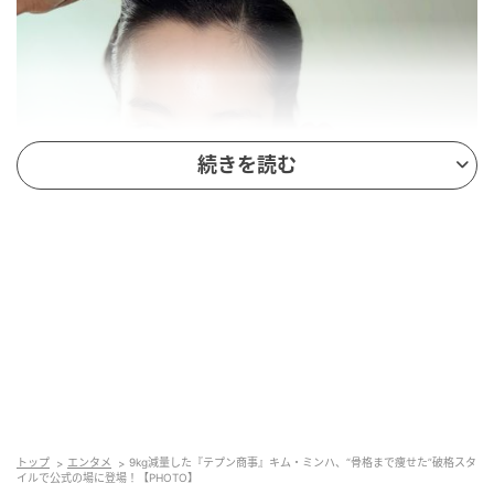
続きを読む
トップ
エンタメ
9kg減量した『テプン商事』キム・ミンハ、“骨格まで痩せた”破格スタ
イルで公式の場に登場！【PHOTO】