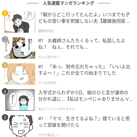
人気連載マンガランキング
「朝からどこ行ってたんだよ」いつまでも子
どもの習い事を把握しない夫【離婚後同居 Vo
l.1】
離婚後同居
#1 お義姉さんたちくるって、私話したよ
ね？ ねぇ、それでも…
ぜんぶ私のせい
#1 「あっ、財布忘れちゃった」「いいよ出
すよ〜！」これが全ての始まりでした
ママ友の財布
入学式からわずか3日、娘のひと言が運命の
分かれ道に…【私はモンペじゃありません Vo
l.1】
私はモンペじゃありません
（写真提供＝OSEN）
#1 「ママ、生きてるよね？」寝ていると思
って部屋を開けたら
ママが家出した