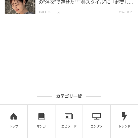
の“浴衣”で魅せた“圧巻スタイル”に「超美し
い」「うっとり」
TRILL ニュース
2026.8.7
（写真提供＝OSEN）
キム・ミンハは最近、9kgの減量に成功し、“骨格まで
痩せた”スタイルになったことで話題を集めた。
現在、キム・ミンハはドラマ『Pachinko パチンコ』で
共演した俳優ノ・サンヒョンとともに、Netflixの新作
映画『別事』（原題）の撮影に取り組んでいる。
カテゴリ一覧
（記事提供＝OSEN）
元記事で読む
トップ
マンガ
エピソード
エンタメ
トレンド
次の記事