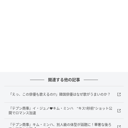
（写真＝キム・ミンハInstagram）
関連する他の記事
「えっ、この俳優も歌えるの!?」韓国俳優はなぜ歌がうまいのか？
『テプン商事』イ・ジュノ♥キム・ミンハ “キス1秒前”ショット公
開でロマンス加速
『テプン商事』キム・ミンハ、別人級の体型が話題に！華奢な後ろ