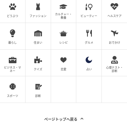
“インド行き” イ・ジュビン、主演級女優にな
っても消えぬ「満たされない思い」と僧侶の
カルチャー・
どうぶつ
ファッション
ビューティー
ヘルスケア
教養
温かい助言
の記事をもっとみる
暮らし
住まい
レシピ
グルメ
おでかけ
ビジネス・マ
心理テスト・
クイズ
恋愛
占い
ネー
診断
スポーツ
診断
ページトップへ戻る