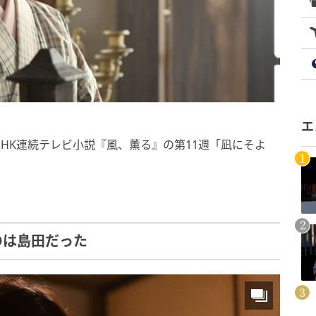
エ
K連続テレビ小説『風、薫る』の第11週​​「凪にそよ
のは島田だった