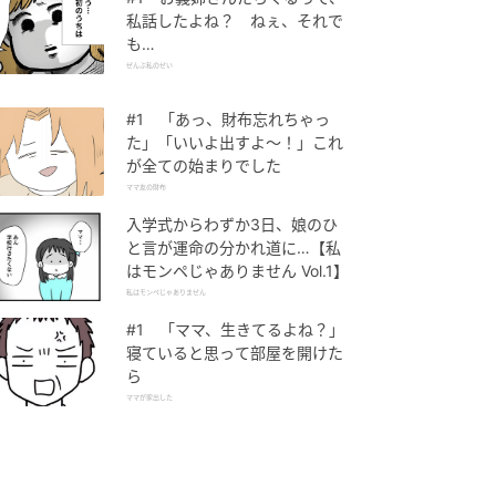
私話したよね？ ねぇ、それで
も…
ぜんぶ私のせい
#1 「あっ、財布忘れちゃっ
た」「いいよ出すよ〜！」これ
が全ての始まりでした
ママ友の財布
入学式からわずか3日、娘のひ
と言が運命の分かれ道に…【私
はモンペじゃありません Vol.1】
私はモンペじゃありません
#1 「ママ、生きてるよね？」
寝ていると思って部屋を開けた
ら
ママが家出した