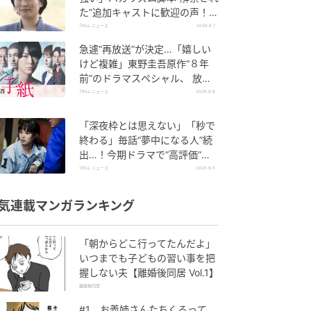
た”追加キャストに歓迎の声！新
【NHK連続テレビ小説】
TRILL ニュース
2026.8.7
急遽“再放送”が決定…「嬉しい
けど複雑」東野圭吾原作“８年
前”のドラマスペシャル、 放送
内容“変更”に反響
TRILL ニュース
2026.8.6
「深夜枠とは思えない」「秒で
終わる」毎話“夢中になる人”続
出…！今期ドラマで“高評価”が
続く【カンテレ夏ドラマ】
TRILL ニュース
2026.8.5
気連載マンガランキング
「朝からどこ行ってたんだよ」
いつまでも子どもの習い事を把
握しない夫【離婚後同居 Vol.1】
離婚後同居
#1 お義姉さんたちくるって、