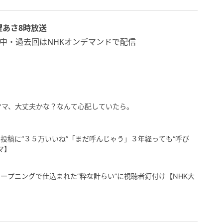
あさ8時放送
配信中・過去回はNHKオンデマンドで配信
ママ、大丈夫かな？なんて心配していたら。
投稿に“３５万いいね”「まだ呼んじゃう」３年経っても“呼び
マ】
ープニングで仕込まれた“粋な計らい”に視聴者釘付け【NHK大