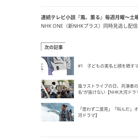
連続テレビ小説『風、薫る』毎週月曜〜土曜
NHK ONE（新NHKプラス）同時見逃し
次の記事
#1 子どもの実名と顔を晒す
嵐ラストライブの日、共演者の
名”が抜けない【NHK大河ドラ
「思わず二度見」「叫んだ」オ
河ドラマ】