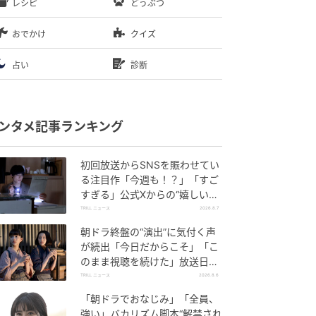
レシピ
どうぶつ
おでかけ
クイズ
占い
診断
ンタメ記事ランキング
初回放送からSNSを賑わせてい
る注目作「今週も！？」「すご
すぎる」公式Xからの“嬉しい報
告”に視聴者歓喜【土曜ドラマ】
TRILL ニュース
2026.8.7
朝ドラ終盤の“演出”に気付く声
が続出「今日だからこそ」「こ
のまま視聴を続けた」放送日に
重ねた“意味”
TRILL ニュース
2026.8.6
「朝ドラでおなじみ」「全員、
強い」バカリズム脚本“解禁され