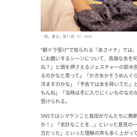
『風、薫る』第11週（C）NHK
“朝ドラ受け”で知られる『あさイチ』では
にお願いするシーンについて、高価な氷を
ね？」と頭を押さえるジェスチャーの鈴木
るのかなと思って」「かき氷かそうめんぐら
冷ますのかな」「予告では氷を砕いてた」
もんね」「当時は手に入りにくいものなの
受けられる。
SNSではシマケンこと島田がりんたちに無
か！」「余計なことを…」といった意見の
方だった」といった理解の声も多く上がっ