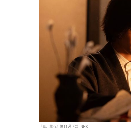
『風、薫る』第11週（C）NHK