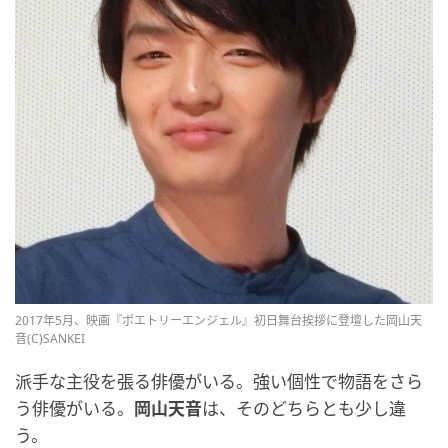
2017年5月、映画『ポエトリーエンジェル』初日舞台挨拶に登壇した岡山天
音(C)SANKEI
派手な主役を張る俳優がいる。強い個性で物語をさら
う俳優がいる。
岡山天音
は、そのどちらとも少し違
う。