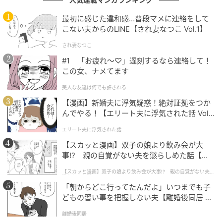
その確かさが、近年いっそう前に出てきた。
2025年の
最初に感じた違和感…普段マメに連絡をして
NHK連続ドラマ『ひらやすみ』
では、のんびりとした
こない夫からのLINE【され妻なつこ Vol.1】
青年・生田ヒロトを演じ、連続ドラマ初主演を務め
され妻なつこ
た。大きな野心も劇的な転機もない。ただ日々を肯定
#1 「お疲れ〜♡」遅刻するなら連絡して！
して、ゆるやかに生きる青年だ。事件で引っ張るので
この女、ナメてます
はなく、何気ない暮らしの手触りだけで一本を持たせ
る。難しい仕事を、岡山はやわらかくこなした。
美人な友達は何でも許される
【漫画】新婚夫に浮気疑惑！絶対証拠をつか
その仕事は、賞という形でも認められた。『ひらやす
んでやる！【エリート夫に浮気された話 Vol.
1】
み』での評価を中心に
第50回エランドール賞（2026
エリート夫に浮気された話
年）を受賞
。さらに
第63回ギャラクシー賞テレビ部門
【スカッと漫画】双子の娘より飲み会が大
個人賞
では、評価の対象が四つの作品に広がる。『ひ
事!? 親の自覚がない夫を懲らしめた話【第1
らやすみ』で日々を肯定する青年を演じ、NHK大河ド
話】
【スカッと漫画】双子の娘より飲み会が大事!? 親の自覚がない夫を
懲らしめた話
ラマ『べらぼう』では切腹してもなお人を笑わせる恋
「朝からどこ行ってたんだよ」いつまでも子
川春町を、『冬のなんかさ、春のなんかね』（日本テ
どもの習い事を把握しない夫【離婚後同居 Vo
レビ系）では届かぬ恋に煩悶する先輩を、NHKドラマ
l.1】
離婚後同居
『片想い』では芦田愛菜演じる幼なじみから想われる