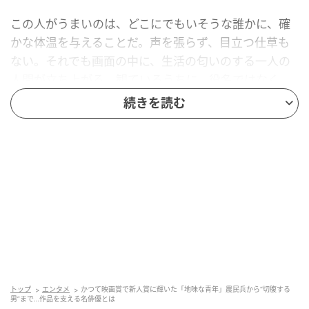
この人がうまいのは、どこにでもいそうな誰かに、確
かな体温を与えることだ。声を張らず、目立つ仕草も
ない。それでも画面の中に、生活の匂いのする一人の
人間が立ち上がる。観ているうちに、役名ではなく
「こういう人、いるな」と思わせてしまう。
続きを読む
派手さで記憶に残るのではない。確かさで、いつのま
にか心に残る。隣にいる誰かを、生きた人として差し
出す俳優。それが岡山天音だ。
等身大の痛みから、見つかった
岡山の名を広げたのが、
2017年の映画『ポエトリーエ
ンジェル』
だった。演じた玉置勤は、不器用に言葉を
探す青年だ。派手な事件は起きない。ただ等身大の痛
トップ
エンタメ
かつて映画賞で新人賞に輝いた「地味な青年」農民兵から“切腹する
男”まで…作品を支える名俳優とは
みと願いが、静かに積み上がっていく。この主演で、