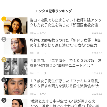
豆腐屋の息子を。
エンタメ記事ランキング
生真面目さとおかしみ、優しさと不器用さ。どれも派
告白７連敗でも止まらない！教師に猛アタッ
手な主役ではなく、それぞれの暮らしの中にいる生身
クした女子高生を演じた「顔面国宝級女優」
の人間だ。その振れ幅そのものが評価された。
の振れ幅
TRILL ニュース
2026.8.8
教師も医師も惹きつけた「朝ドラ女優」禁断
実在の人物の振り切れた熱量を生きた映画『笑いのカ
の年上愛を繰り返し演じた“少女役”の磁力
イブツ』（2024年）のような難役にも挑む。穏やかな
青年も、常軌を逸した熱も、どちらも生々しい。
それ
TRILL ニュース
2026.8.8
でも岡山の核は、やはり普通の人を生々しく生きさせ
４５年前、「エア演奏」で１００万枚超 常
識を"飛び越えた”番組発ユニットとは？
るところにある。
脇から主演へ。立ち位置は変わって
も、観客に手渡すものは変わらない。
TRILL ニュース
2026.8.8
１７歳女子高生が恋した「ファミレス店長」
引く＆押すの両方を演じる個性派俳優の“大人
の一線”
"特別"を、人間の体温で
TRILL ニュース
2026.8.8
“教師と恋する中学生”から“謎が深まる大
2026年公開の長編アニメ映画『我々は宇宙人』で、岡
人”へ。進化し続ける実力派俳優の「恋の距