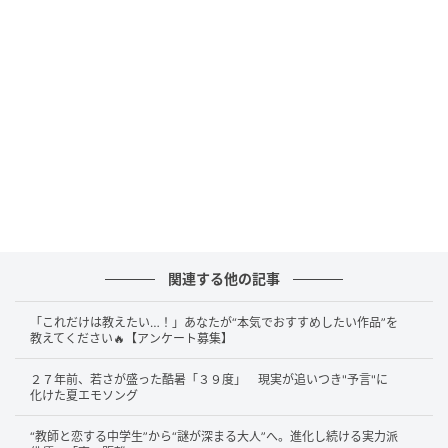
第32回高崎映画祭最優秀新人男優賞
を受けた。
こうした地味な青年で評価されたことが、この人の存
在感の強さをよく表している。目を引く強さではな
く、誰かの日常をそのまま生きる確かさ。岡山天音の
芝居の核は、最初からそこにあった。
華のある主役と
してではなく、生身の青年として見つかったのだ
。
脇でも、芯を生きる
関連する他の記事
その後の岡山は長く、群像の中の「普通」に存在感を
「これだけは教えたい…！」あなたが“本気でおすすめしたい作品”を
刻んできた。実写映画『キングダム』シリーズでは、
教えてください🔥【アンケート募集】
信の仲間である農民兵・尾平（びへい）を演じてい
２７年前、若さが盛った酷暑「３９度」 現実が追いつき"予言"に
る。英雄ではない。戦場の隅で笑い、怯え、軽口を叩
化けた夏エモソング
き、それでも前へ進む一人だ。主役の物語を支えなが
“教師と恋する中学生”から“謎が深まる大人”へ。進化し続ける実力派
ら、その悲喜こもごもを誰より人間くさく見せる。