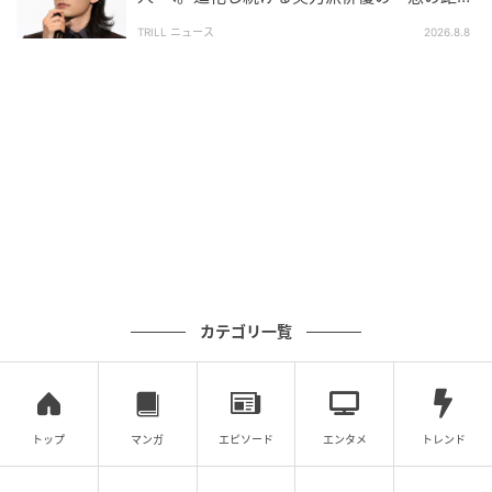
離」
山は坂東龍汰とともに声でW主演を務める。第79回カ
TRILL ニュース
2026.8.8
ンヌ国際映画祭の監督週間部門、アヌシー国際アニメ
ーション映画祭の長編コンペにも選ばれた、注目の一
本だ。
岡山が演じる暁太郎は、まわりから「特別」と見られ
る少年である。等身大の人物を生きてきたこれまでと
は、逆に見えるかもしれない。だが、特別とされる存
在の内側にも、ふつうに揺れる人間の体温がある。そ
れを姿ではなく、声だけで宿せるかどうか。岡山の真
価が問われる役だ。
カテゴリ一覧
隣の誰かを生きさせてきたこの人が、今度は「特別」
と呼ばれる存在の中の、ただの人間を立ち上げる。地
味だと思われていた確かさは、いま静かに物語の中心
トップ
マンガ
エピソード
エンタメ
トレンド
へ回りはじめている。岡山天音が次に体温を与えるの
は、どんな人物だろう。