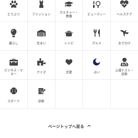
カルチャー・
どうぶつ
ファッション
ビューティー
ヘルスケア
教養
※記事は執筆時点の情報です
次の記事
#1 「ママ、生きてるよね？」寝ていると思
暮らし
住まい
レシピ
グルメ
おでかけ
って部屋を開けたら
ビジネス・マ
心理テスト・
の記事をもっとみる
クイズ
恋愛
占い
ネー
診断
スポーツ
診断
ページトップへ戻る