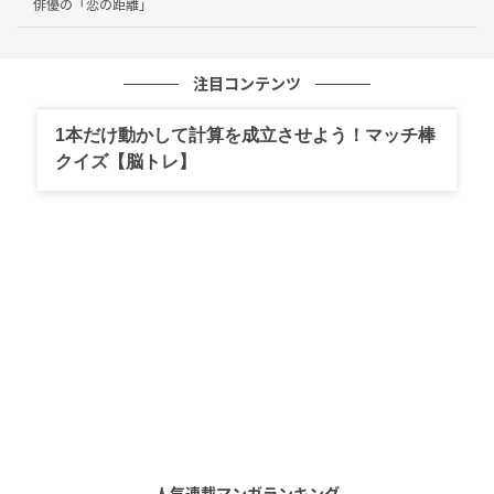
俳優の「恋の距離」
脇に回っても、決して書き割りにはならない。むし
ろ、こうした名もなき一人がいるからこそ、英雄の物
注目コンテンツ
語に体温が宿る。
クセのある役も、影のある役も、岡
山が演じると地に足のついた手触りが出る。
普通の人
1本だけ動かして計算を成立させよう！マッチ棒
クイズ【脳トレ】
物に芯を通す。それが、長く岡山に託されてきた仕事
だった。
派手さはなくとも、現場が手放さない。そういう信頼
を、一本ずつ地道に積み上げてきた俳優である。
主役
を食う芝居ではなく、作品を底から支える芝居。その
目立たない徳こそが、岡山天音という俳優の信用の正
体だ。
心を捉え、主演の軸へ
人気連載マンガランキング