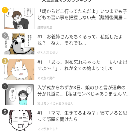
「朝からどこ行ってたんだよ」いつまでも子
そして
2022年の『ふたりのウルトラマン』
。満島が演
どもの習い事を把握しない夫【離婚後同居 Vo
じたのは、ウルトラマンを生んだ沖縄出身の脚本家・
l.1】
離婚後同居
金城哲夫だ。沖縄から本土へ渡り、ヒーローを生み、
#1 お義姉さんたちくるって、私話したよ
二つの故郷の間で揺れた男。沖縄出身の満島が演じる
ね？ ねぇ、それでも…
必然が、そこにあった。自転車で日本を走り出した青
年が、同じ沖縄の英雄を演じる。出発点と役が、静か
ぜんぶ私のせい
に重なる。
#1 「あっ、財布忘れちゃった」「いいよ出
すよ〜！」これが全ての始まりでした
記録の向こうにいる誰かを、生きた人間として画面に
ママ友の財布
蘇らせる。それには中途半端では届かない。
満島の全
入学式からわずか3日、娘のひと言が運命の
力が、こうした難役を引き寄せている。
分かれ道に…【私はモンペじゃありません Vo
l.1】
私はモンペじゃありません
#1 「ママ、生きてるよね？」寝ていると思
どの場でも、出し惜しまない
って部屋を開けたら
ママが家出した
満島の全力は、演技の外でも変わらない。2022年のフ