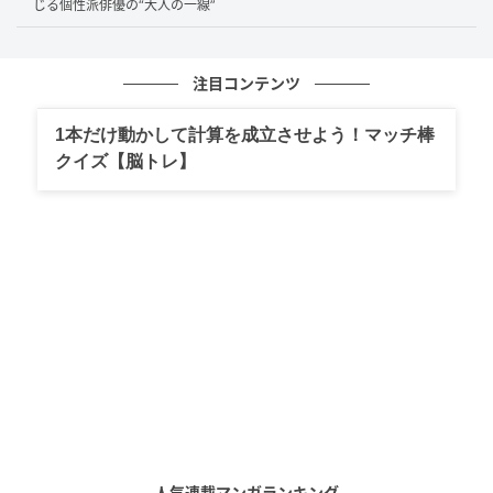
じる個性派俳優の“大人の一線”
賞新人賞をはじめ、新人賞を立て続けに受ける
。
過剰さが評価に変わった瞬間だった。そして彼の芝居
注目コンテンツ
の方向も、ここで定まる。抑えるのではなく、振り切
る。引き算ではなく、足し算で勝負する俳優の誕生で
1本だけ動かして計算を成立させよう！マッチ棒
クイズ【脳トレ】
ある。
実在の人物を、生々しく蘇らせる
満島には、実在の人物を演じる仕事が多い。これは偶
然ではない。2019年の大河ドラマ『いだてん』では、
天狗倶楽部の応援団長・吉岡信敬を演じた。同年配信
のNetflix『全裸監督』では、村西とおるの相棒でチン
ピラの荒井トシを生々しく立ち上げる。2021年の大河
『青天を衝け』では、渋沢栄一の従兄・尾高長七郎を
演じている。
人気連載マンガランキング