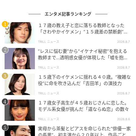
ジテレビ系『ナンバMG5』では、関東を制覇したカリ
エンタメ記事ランキング
スマヤンキー・難破猛を演じた。主人公の兄で、無職
ながら義理人情に厚い豪傑だ。2024年のTBS日曜劇場
１７歳の教え子と恋に落ちる教師となった
『さよならマエストロ』ではインテリでかつ謎の男・
「さわやかイケメン」“１５歳差の禁断劇”が
転機になった理由
鏑木晃一を担う。派手な主演街道を急ぐのではなく、
TRILL ニュース
2026.8.7
こうした役で作品の芯を支え、現場に必要とされる確
“レスに悩む妻”から“イケナイ秘密”を抱える
かさで信頼を積んできた。
教師まで…透明感女優が体現した「嘘を抱え
る女」たち
TRILL ニュース
2026.8.7
バラエティの場でも、その姿勢は変わらない。日本テ
１５歳下のイケメンに揺れる４０歳。“複雑な
レビ系『メシドラ』では、EXIT・兼近大樹とダブルMC
役”に命を吹き込んだ「吉田羊」の演技力
を務めている。台本どおりに流すのではなく、その場
TRILL ニュース
2026.8.7
の空気へ全身で飛び込み、リアクションも一言も全力
で出し切る。喋りの熱は、演技の熱とそのまま地続き
１７歳女子高生が４５歳おじさんに恋した。
モデル系女優が挑んだ「道ならぬ恋」の数々
だ。脇に回っても、MCに立っても、満島は持っている
ものを出し惜しまない。
どの現場でも、全部置いてく
TRILL ニュース
2026.8.6
る。そこに、この人の揺るがない一貫性がある。
実母から茶髪とピアスを命じられた“俳優一家
の長男”。初主演から２０年以上、作品ごとに