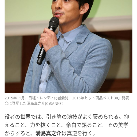
2015年11月、日経トレンディ記者会見「2015年ヒット商品ベスト30」発表
会に登場した満島真之介(C)SANKEI
役者の世界では、引き算の演技がよく褒められる。抑
えること、力を抜くこと、余白で語ること。その美学
からすると、
満島真之介
は真逆を行く。