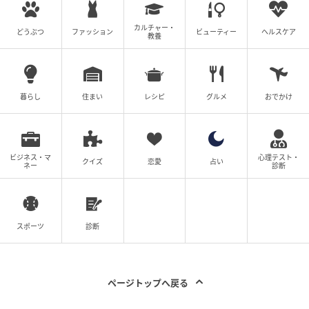
次の記事
カルチャー・
#1 「ママ、生きてるよね？」寝ていると思
どうぶつ
ファッション
ビューティー
ヘルスケア
教養
って部屋を開けたら
の記事をもっとみる
暮らし
住まい
レシピ
グルメ
おでかけ
ビジネス・マ
心理テスト・
クイズ
恋愛
占い
ネー
診断
スポーツ
診断
ページトップへ戻る