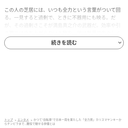
この人の芝居には、いつも全力という言葉がついて回
る。一見すると過剰で、ときに不器用にも映る。だ
が、その過剰さこそが満島真之介の武器だ。効率や引
き算では立ち上がらない人物を、彼は熱量で生々しく
立たせてしまう。
続きを読む
自転車で、日本を一周してから始まった
満島のキャリアは、役者になる前から全力だった。沖
縄に生まれ、高校までバスケットボールに打ち込ん
だ。2009年、
半年以上かけて自転車で日本を一周して
いる
。北から南まで、全国を自分の脚で走り抜けた。
その道中で、姉である女優・満島ひかりのポスターや
看板を各地で目にする。姉が多くの人を感動させてい
る、自分も頑張らなくては。そう思い、役者の道を志
トップ
エンタメ
かつて“自転車”で日本一周を果たした「全力男」カリスマヤンキーか
らチンピラまで…難役で魅せる俳優とは
した。