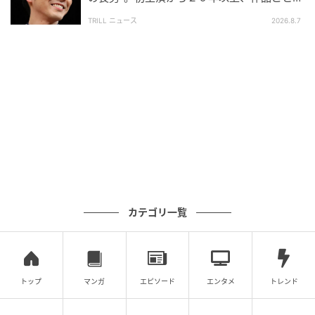
更新する表情
TRILL ニュース
2026.8.7
全力のまま、次の戦場へ
2026年7月17日公開の映画『キングダム 魂の決戦』
で、満島は第一作から演じ続けてきた壁を再び演じ
る。原作屈指の合従軍編を映画化する大作だ。
引き算が賢いとされる時代に、満島真之介は足し算で
勝負し続けている。器用に見せようとしないぶん、画
面に映る熱は本物だ。自転車で日本を走り抜けたあの
熱は、今も少しも目減りしていない。その過剰さは弱
カテゴリ一覧
点ではなく、これからも満島真之介だけの武器であり
続ける。
トップ
マンガ
エピソード
エンタメ
トレンド
※記事は執筆時点の情報です