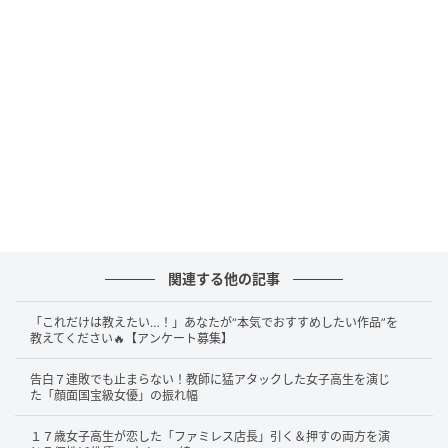
ものの考え方が、最初から全力なのだ。普通は思い立
っても、自転車で日本を一周まではしない。この出発
点の熱量が、後の芝居にそのまま流れ込んでいく。
2010年、舞台『おそるべき親たち』で俳優デビューを
果たした。
過剰さが、評価に変わる
関連する他の記事
満島の名を知らしめたのが、2012年の
映画『11・25
自決の日 三島由紀夫と若者たち』
だった。
「これだけは教えたい…！」あなたが“本気でおすすめしたい作品”を
教えてください🔥【アンケート募集】
演じたのは、三島由紀夫に心酔し、ともに最期を選ん
告白７連敗でも止まらない！教師に猛アタックした女子高生を演じ
だ実在の青年・森田必勝。楯の会の2代目学生長であ
た「顔面国宝級女優」の振れ幅
る。なまじ抑えれば嘘になる役だ。満島は振り切るこ
１７歳女子高生が恋した「ファミレス店長」引く＆押すの両方を演
とで、この青年の純度を成立させた。
第37回報知映画