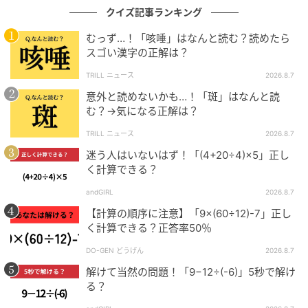
クイズ記事ランキング
むっず…！「咳唾」はなんと読む？読めたら
スゴい漢字の正解は？
TRILL ニュース
2026.8.7
意外と読めないかも…！「斑」はなんと読
む？→気になる正解は？
TRILL ニュース
2026.8.7
迷う人はいないはず！「(4+20÷4)×5」正し
く計算できる？
andGIRL
2026.8.7
【計算の順序に注意】「9×(60÷12)-7」正し
く計算できる？正答率50％
DO-GEN どうげん
2026.8.7
解けて当然の問題！「9−12÷(-6)」5秒で解け
る？