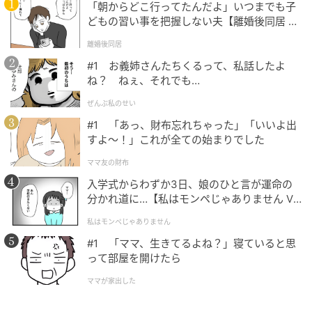
「朝からどこ行ってたんだよ」いつまでも子
どもの習い事を把握しない夫【離婚後同居 Vo
l.1】
離婚後同居
#1 お義姉さんたちくるって、私話したよ
ね？ ねぇ、それでも…
ぜんぶ私のせい
#1 「あっ、財布忘れちゃった」「いいよ出
すよ〜！」これが全ての始まりでした
ママ友の財布
入学式からわずか3日、娘のひと言が運命の
分かれ道に…【私はモンペじゃありません Vo
l.1】
私はモンペじゃありません
#1 「ママ、生きてるよね？」寝ていると思
って部屋を開けたら
ママが家出した