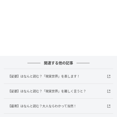
andGIRL
正解は「しゃば」でした！
「娑婆」は仏教で「忍耐を重ねながら生きる世界」を
指す語で、私たちが暮らす現実の世の中を意味しま
す。サンスクリット語の「サハー」という言葉を音を
元に漢字で表して「娑婆」という表記になったんだそ
うです。ちなみに対義語は「浄土」です。
関連する他の記事
あなたはわかりましたか？身近なものをクイズにし
【娑婆】はなんと読む？「現実世界」を表します！
て、あなたも恋人や家族、友だちと一緒に楽しんでみ
てくださいね♪
【娑婆】はなんと読む？「現実世界」を難しく言うと？
文／andGIRLweb編集部
出典元／コトバンク
【最寄】はなんと読む？大人ならわかって当然！
元記事で読む