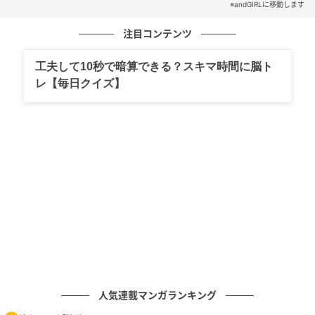
※andGIRLに移動します
次の記事
注目コンテンツ
意外と簡単？「16÷8+9×2」5秒で解ける？
工夫して10秒で暗算できる？スキマ時間に脳ト
レ【毎日クイズ】
の記事をもっとみる
人気連載マンガランキング