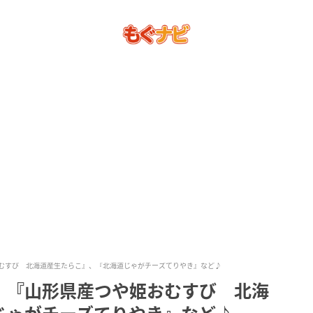
むすび 北海道産生たらこ』、『北海道じゃがチーズてりやき』など♪
！『山形県産つや姫おむすび 北海