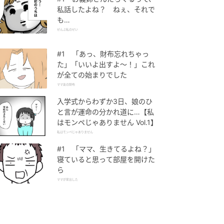
私話したよね？ ねぇ、それで
も…
ぜんぶ私のせい
#1 「あっ、財布忘れちゃっ
た」「いいよ出すよ〜！」これ
が全ての始まりでした
ママ友の財布
入学式からわずか3日、娘のひ
と言が運命の分かれ道に…【私
はモンペじゃありません Vol.1】
私はモンペじゃありません
#1 「ママ、生きてるよね？」
寝ていると思って部屋を開けた
ら
ママが家出した