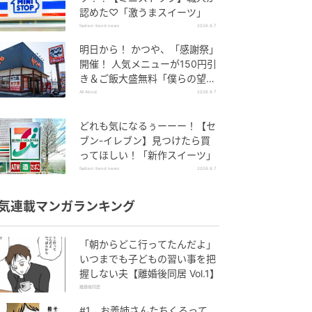
認めた♡「激うまスイーツ」
fashion trend news
2026.8.7
明日から！ かつや、「感謝祭」
開催！ 人気メニューが150円引
き＆ご飯大盛無料「僕らの望ん
だ感謝祭だ」
All About
2026.8.7
どれも気になるぅーーー！【セ
ブン-イレブン】見つけたら買
ってほしい！「新作スイーツ」
fashion trend news
2026.8.7
気連載マンガランキング
「朝からどこ行ってたんだよ」
いつまでも子どもの習い事を把
握しない夫【離婚後同居 Vol.1】
離婚後同居
#1 お義姉さんたちくるって、