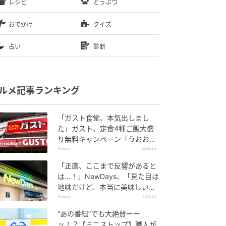
レシピ
どうぶつ
おでかけ
クイズ
占い
診断
ルメ記事ランキング
「ガスト食堂、本気出しまし
た」ガスト、定食4種ご飯大盛
り無料キャンペーン「うおおお
おおうまそう」
All About
2026.8.6
「正直、ここまで反響があると
は…！」NewDays、「見た目は
地味だけど、本当に美味しい」
話題の弁当が再登場
All About
2026.8.7
“あの番組”でも大絶賛ーー
ッ！？【ミニストップ】職人が