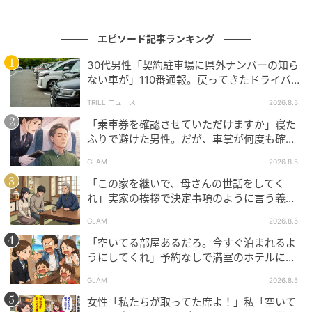
けだった。でも、あのとき確かに感じた視線の圧力
は、今でも鮮明に思い出すことができる。あの沈黙。
エピソード記事ランキング
あの重さ。
30代男性「契約駐車場に県外ナンバーの知ら
ない車が」110番通報。戻ってきたドライバー
あの仮眠室には、それ以来ひとりでは入れない。
の“言い分”に「口論になった」
TRILL ニュース
2026.8.5
※GLAMが独自に実施したアンケートで集めた、40
「乗車券を確認させていただけますか」寝た
代・女性読者様の体験談をもとに記事化しています
ふりで避けた男性。だが、車掌が何度も確認
した結果
GLAM
2026.8.5
※本コンテンツ内の画像は、生成AIを利用して作成し
「この家を継いで、母さんの世話をしてく
ています。
れ」実家の挨拶で決定事項のように言う義
父。だが、普段は反論しない夫が言ってくれ
元記事で読む
GLAM
2026.8.5
た一言
「空いてる部屋あるだろ。今すぐ泊まれるよ
次の記事
うにしてくれ」予約なしで満室のホテルに押
しかけた家族。だが、責任者の対応で状況が
「遠距離なんて向いてないよ」と親友顔で牽
GLAM
2026.8.5
一変
制していた同期→自分が別れた途端に彼と付
女性「私たちが取ってた席よ！」私「空いて