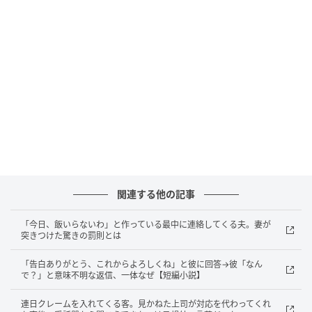
これは夢ではないと確信した。
それでも体は動かない。口を開けようとしても、舌が
貼りついたように言葉が出てこない。
胸の奥が締め付けられるような感覚だけが、はっきり
とあった。
普段から睡眠は足りているつもりだったし、体調に特
段の変化もなかった。
なのに、なぜ。
関連する他の記事
焦りがじわじわと積み重なっていく。
「今日、飯いらないわ」と作っている最中に連絡してくる夫。妻が
突きつけた驚きの罰則とは
黒い影の正体
「告白ありがとう、これからよろしくね」と彼に回答→彼「なん
で？」と意味不明な返信、一体なぜ【短編小説】
恐る恐る、目だけを動かした。
連日クレームを入れてくる客。見かねた上司が対応を代わってくれ