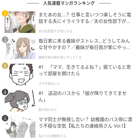
人気連載マンガランキング
目を閉じればよかったのかもしれないが、閉じること
またあの女…？ 仕事と言いつつ楽しそうに電
もできなかった。
話する夫にイライラする／夫の女性部下が気
になる（1）【夫婦の危機 まんが】
やがて、足の指先からじわりと感覚が戻ってきた。
夫の女性部下が気になる
毎日家に来る義妹がストレス…どうしてみん
腕も、肩も。ゆっくりと体が自分のものになってい
な甘やかすの？／義妹が毎日我が家にやって
く。全身に力が入るようになるまで、じっと待ち続け
くる（1）【義父母がシンドイんです！ まん
義妹が毎日我が家にやってくる
が】
た。
#1 「ママ、生きてるよね？」寝ていると思
って部屋を開けたら
勢いよく跳ね起きて部屋を見渡すと、影はどこにも見
当たらなかった。
ママが家出した
#1 送迎のバスから「娘が降りてきてませ
仮眠室には自分ひとりしかいない。ドアも閉まったま
ん」
ま。窓の外では昼休みのざわめきが聞こえている。
娘が拐われた
ママ同士が無視し合い？ 幼稚園のバス停に漂
今思い返しても、あれが何だったのか答えが出ない。
う不穏な空気【私たちの連絡係さん Vol.1】
職場の同僚に話したこともあるが、みな笑い飛ばすだ
私たちの連絡係さん