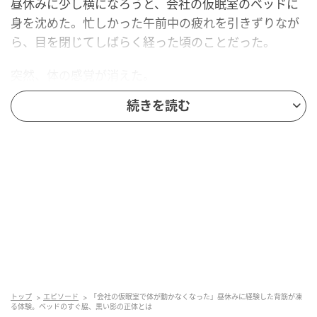
昼休みに少し横になろうと、会社の仮眠室のベッドに
身を沈めた。忙しかった午前中の疲れを引きずりなが
ら、目を閉じてしばらく経った頃のことだった。
突然、体の感覚が消えた。
続きを読む
腕を動かそうとしても、足を動かそうとしても、まる
で鉛でも流し込まれたかのようにびくともしない。
「会社の仮眠室で体が動かなくなった」
最初は夢と現実の境目で意識が混乱しているのかと思
った。
しかし目はちゃんと開いている。天井の染みも、蛍光
灯の消えた薄暗い室内の空気も、はっきりと認識でき
る。
トップ
エピソード
「会社の仮眠室で体が動かなくなった」昼休みに経験した背筋が凍
る体験。ベッドのすぐ脇、黒い影の正体とは