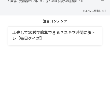
た直後、受話器から聞こえてきたのは予想外の言葉だった
薄暗い仮眠室の中、ベッドのすぐ脇に何かがいる。
※GLAMに移動します
人のような輪郭を持ちながら、輪郭が不明瞭な黒い
注目コンテンツ
影。
工夫して10秒で暗算できる？スキマ時間に脳ト
はっきりとした形を持たないまま、じっとこちらを見
レ【毎日クイズ】
下ろしている。
声も出せない。助けを呼ぼうにも喉が震えるだけで、
音にならない。
影はただそこに立ち続け、動く様子もなかった。
どれくらいの時間が経ったのか、わからない。
数十秒か、それとも数分か。感覚が戻るのを待ちなが
ら、とにかく心を静めようとした。