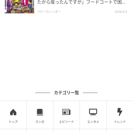
き合った経緯に残るモヤモヤ
たから座ったんですが」フードコートで困
惑…⇒そこへ女性の旦那さんが来ると
の記事をもっとみる
ベビーカレンダー
2026.8.5
カテゴリ一覧
トップ
マンガ
エピソード
エンタメ
トレンド