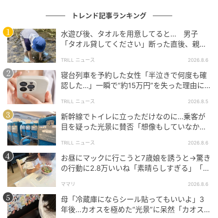
ると同時に、規格外の知性を育むための並々ならぬ労
トレンド記事ランキング
力と環境が求められることも意味しています。このギ
水遊び後、タオルを用意してると… 男子
ネス世界記録は、一人の少女の並外れた知能の証明で
「タオル貸してください」断った直後、親が
あると同時に、人間の脳が秘める計り知れないスケー
大声で放った一言に絶句
ルを記録した貴重なマイルストーンと言えるでしょ
TRILL ニュース
2026.8.6
う。
寝台列車を予約した女性「半泣きで何度も確
認した…」一瞬で“約15万円”を失った理由に
「膝から崩れ落ちました」
元記事で読む
TRILL ニュース
2026.8.5
新幹線でトイレに立っただけなのに…乗客が
次の記事
目を疑った光景に賛否「想像もしていなかっ
た」「仕方ない」
24時間で2万3060本を植えた伝説の記録。3.7
TRILL ニュース
2026.8.6
5秒に1本という「異常な植林ペース」の全貌
お昼にマックに行こうと7歳娘を誘うと→驚き
の行動に2.8万いいね「素晴らしすぎる」「か
わいすぎる健康ハック」
の記事をもっとみる
ママリ
2026.8.6
母「冷蔵庫にならシール貼ってもいいよ」3
年後…カオスを極めた“光景”に呆然「カオス