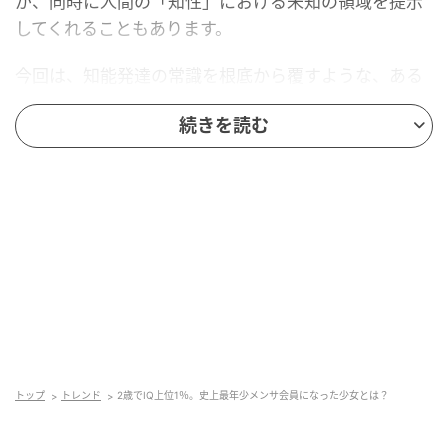
が、同時に人間の「知性」における未知の領域を提示
してくれることもあります。
今回は、知能発達の常識を根底から覆すような、ある
驚異的な知性の記録をご紹介します。
続きを読む
2歳にして知能指数上位1パーセントに到達す
る特異な現実
2022年6月2日、アメリカ・ケンタッキー州ルイビルに
おいて、ある一つの並外れた記録が認定されました。
「女性として史上最年少のメンサ会員」となったの
は、アイラ・マクナブ（Isla McNabb）さん。
2019年11月19日生まれの彼女は、記録認定時わずか
「2歳195日」でした。
トップ
トレンド
2歳でIQ上位1％。史上最年少メンサ会員になった少女とは？
メンサ（Mensa）は、人口の上位2パーセントに属す