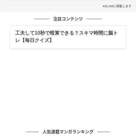
この記録の裏側にあるのは、極めて早い段階で開花し
※GLAMに移動します
た特異な才能と、それに気づいた周囲の戸惑いにも似
た驚きです。
注目コンテンツ
アイラさんがIQテストを受けるに至ったきっかけは、
工夫して10秒で暗算できる？スキマ時間に脳ト
彼女が「わずか2歳で文字を読むことができる」と証明
レ【毎日クイズ】
したことにありました。
一般的な発達段階において、2歳児が複雑な文字の羅列
を理解し、意味を解読することは考えられません。
脳の処理能力が未知の次元で稼働していることを示す
この事実は、周囲の人々に底知れぬ驚異を与えたはず
です。
発語や歩行といった物理的な成長と同等、あるいはそ
れ以上のスピードで脳内の情報処理ネットワークが構
人気連載マンガランキング
築されていく過程は、途方もないスケールで進行する