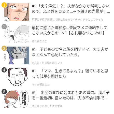
知の爆発と言えます。その特異な才能を正確に測り、
#1 「え？浮気！？」夫がなかなか帰宅しない
証明しようとした結果が、この圧倒的なIQテストのス
ので、ふと外を見ると…→予期せぬ光景が！
｜旦那の不倫が発覚して頭に来たのでメチャ
コアとして表れたのです。
旦那の不倫が発覚して頭に来たのでメチャクチャにしてやった
クチャにしてやった
最初に感じた違和感…普段マメに連絡をして
参考：Guinness World Records
「ギネス世界記録」
こない夫からのLINE【され妻なつこ Vol.1】
され妻なつこ
おわりに
#1 子どもの実名と顔を晒すママ、大丈夫か
な？なんて心配していたら。
アイラ・マクナブさんが打ち立てた「2歳195日」とい
SNSに子供の顔を晒すママ
う史上最年少メンサ会員の記録は、人間の知能が持つ
#1 「ママ、生きてるよね？」寝ていると思
可能性の深淵を私たちに突きつけています。
って部屋を開けたら
ママが家出した
上位1パーセントという圧倒的な知性を持って世界を認
識する彼女の目には、私たちが生きる日常はどのよう
#1 出産の喜びに包まれたあの瞬間。我が子
を一番最初に抱いたのは、夫の不倫相手でし
に映っているのでしょうか。
た。
助産師と不倫した夫の末路
天賦の才を持って生まれたことは素晴らしい事実であ