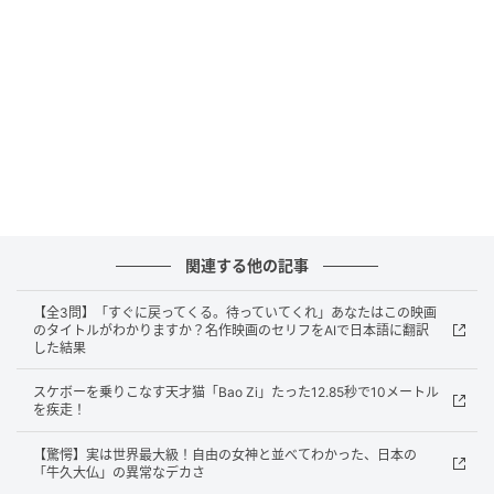
る高い知能指数（IQ）を持つ者のみが入会を許される
国際的なグループです。
そこに2歳の幼児が足を踏み入れるという事実は、単に
「賢い子ども」という言葉で片付けられるものではあ
りません。
彼女が受けたIQテストの結果は、なんと上位1パーセ
ント（99パーセンタイル）に位置するものでした。言
関連する他の記事
葉を覚え、ようやく周囲とのコミュニケーションが成
立し始める時期の幼児が、成人の知性をも凌駕するよ
【全3問】「すぐに戻ってくる。待っていてくれ」あなたはこの映画
のタイトルがわかりますか？名作映画のセリフをAIで日本語に翻訳
うな論理的思考力や認知能力の片鱗を見せているとい
した結果
う、まさに常軌を逸した発達の記録なのです。
スケボーを乗りこなす天才猫「Bao Zi」たった12.85秒で10メートル
を疾走！
発語の時期に文字を解読する知的能力の萌芽
【驚愕】実は世界最大級！自由の女神と並べてわかった、日本の
「牛久大仏」の異常なデカさ