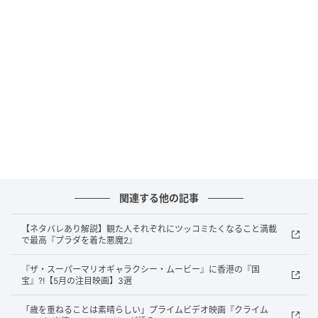
り、アトラス（J・アイゼンバーグ）が現れ、史上最高
額とされるハート型ダイヤを奪うミッションに誘う。
監督：ルーベン・フライシャー／出演：ジェシー・ア
イゼンバーグ、ウディ・ハレルソン、デイヴ・フラン
コ、ロザムンド・パイク、モーガン・フリーマン ほか
／配給：KADOKAWA／公開：現在、新宿ピカデリーほ
か全国ロードショー中
®, ™ & © 2026 Lions Gate Entertainment Inc. All
Rights Reserved.
関連する他の記事
映画だからなんでもありなイリュージョンが
最高にきもちい
【ネタバレあり解説】観た人それぞれにツッコミたくなること満載
で最高『プラダを着た悪魔2』
『プラダを着た悪魔2』が大ヒットしてるので埋もれち
『ザ・スーパーマリオギャラクシー・ムービー』に香港の『国
ゃいそうで困るわ……。『グランド・イリュージョン／
宝』⁈【5月の注目映画】3選
ダイヤモンド・ミッション』も観てほしいの。これ、
「歳を重ねることは素晴らしい」プライムビデオ映画『クライム