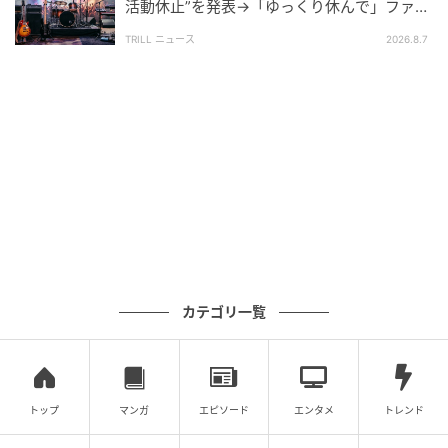
活動休止”を発表→「ゆっくり休んで」ファン
どっこい、前2作でもそうだったんだけど、何かを盗み
心配の声
出す or 暴くのは表向きに過ぎなくて、裏の目的がこの
TRILL ニュース
2026.8.7
シリーズの本筋なのよ。それがなんだったかは、前2作
を観ていない人には申し訳ないので言いませんが（マ
ジで最後の最後で「ふぁ！」ってなる仕掛けなの）。
カテゴリ一覧
トップ
マンガ
エピソード
エンタメ
トレンド