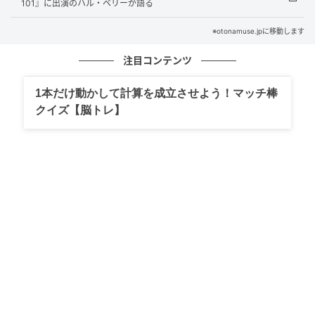
2013年から続いている『グランド・イリュージョン』
101』に出演のハル・ベリーが語る
シリーズの3作目なんだけど、ぶっちゃけ前の作品観て
※otonamuse.jpに移動します
なくてもいける。というか、これを観てから前にさか
のぼっていただいてOK。というのも、今回の主役はシ
注目コンテンツ
リーズ続投キャラじゃなくて新キャラだし、見せ場は
1本だけ動かして計算を成立させよう！マッチ棒
マジックと猛烈などんでん返しなので。
クイズ【脳トレ】
オトナミューズ ウェブ