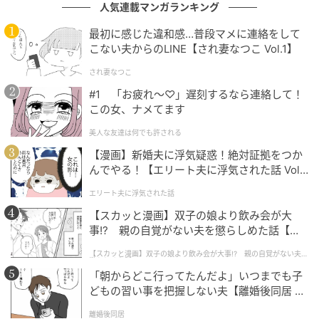
人気連載マンガランキング
右から2番目がヘンリー。偽フォー・ホースメンと本物
最初に感じた違和感…普段マメに連絡をして
が同じミッションで大暴れよ。若手、めちゃ活きがい
こない夫からのLINE【され妻なつこ Vol.1】
い……
され妻なつこ
とはいえ、10年以上続投している登場キャラが分から
#1 「お疲れ〜♡」遅刻するなら連絡して！
この女、ナメてます
ないってのもあれだから、ここでちょいと紹介します
ね。前の作品観たことない人用に、正体は明かしませ
美人な友達は何でも許される
ん（伏線ハリまくりですごいのよ、マジで）。まず中
【漫画】新婚夫に浮気疑惑！絶対証拠をつか
んでやる！【エリート夫に浮気された話 Vol.
心人物、フォー・ホースメン。4人おります。アトラ
1】
ス、メリット、ヘンリー、ジャック。全員マジシャン
エリート夫に浮気された話
かメンタリストです。アトラスはリーダーで、なんで
【スカッと漫画】双子の娘より飲み会が大
もできちゃうオールマイティマジシャン。メリットは
事!? 親の自覚がない夫を懲らしめた話【第1
話】
メンタリスト。人の心を読んで操れちゃう。ヘンリー
【スカッと漫画】双子の娘より飲み会が大事!? 親の自覚がない夫を
懲らしめた話
は女性であることを活かしたマジック（この辺が2010
「朝からどこ行ってたんだよ」いつまでも子
年代っぽい）。ジャックはカード使いで、トランプを
どもの習い事を把握しない夫【離婚後同居 Vo
キャッツカードみたいに武器化できます。
l.1】
離婚後同居