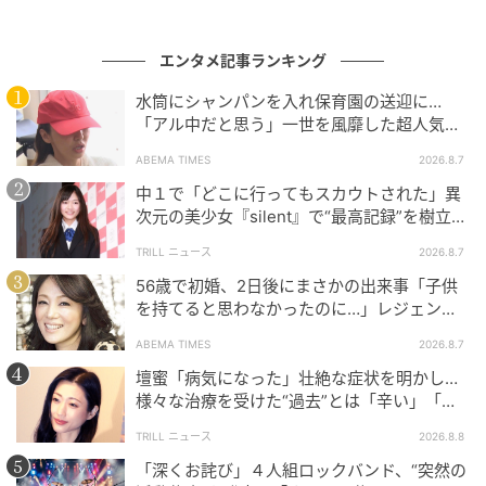
そんな彼らがマジックのショーをするのには理由があ
エンタメ記事ランキング
って、不当に金儲けして人を食い物にする資産家の真
実を暴いて一泡吹かせるのが目的。16年の続編『〜見
水筒にシャンパンを入れ保育園の送迎に…
「アル中だと思う」一世を風靡した超人気タ
破られたトリック』はヘンリーがおやすみをいただき
レント、酒漬けだった日々を告白
まして、ルーラが新メンバーに入ってます。で、ルパ
ABEMA TIMES
2026.8.7
ン三世チームvsとっつぁんこと銭形警部みたいな感じ
中１で「どこに行ってもスカウトされた」異
で、彼らを追うFBI捜査官ディランもおりまして、大捕
次元の美少女『silent』で“最高記録”を樹立し
た「反則級」の【トップ女優】
物帖＆VFXをうまく使ったイリュージョン＆水戸黄門
TRILL ニュース
2026.8.7
的な勧善懲悪ストーリー＆伏線ばきばき大どんでん返
56歳で初婚、2日後にまさかの出来事「子供
しという、エンタメ映画の人気要素てんこ盛りのシリ
を持てると思わなかったのに…」レジェンド
ーズなんですね〜。
美魔女が当時の心境を告白
ABEMA TIMES
2026.8.7
壇蜜「病気になった」壮絶な症状を明かし…
様々な治療を受けた“過去”とは「辛い」「苦
で、今公開中の第3弾。ダイヤモンド・ミッションって
しい」
TRILL ニュース
2026.8.8
いうくらいなので（邦題ですけど）、とんでもねー価
値のダイヤモンドを狙うのが表向きの大筋。ところが
「深くお詫び」４人組ロックバンド、“突然の