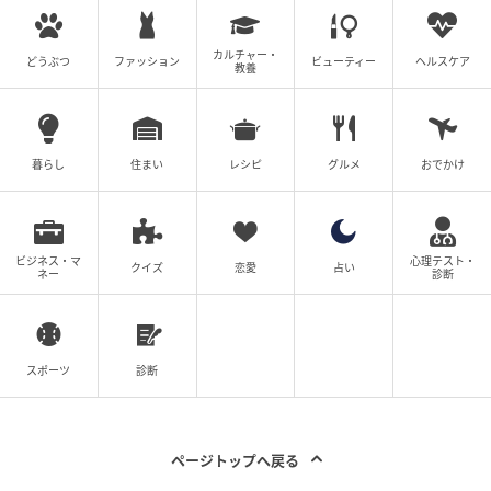
オトナミューズ ウェブ
カルチャー・
どうぶつ
ファッション
ビューティー
ヘルスケア
教養
お手にしているのが、ハートのダイヤモンド。こんな
でけーロックアイスみたいなの、実在しねーだろ！ と
ツッコんでください（これも一応伏線）。
暮らし
住まい
レシピ
グルメ
おでかけ
一番の胸熱は、2作目でおやすみだったヘンリーがカム
バック！ おまけにどこで出るかは内緒だけどルーラも
合流して、フォー・ホースメンが5人になってパワーア
ビジネス・マ
心理テスト・
クイズ
恋愛
占い
ップすること。合体ロボかよ！ っていう感じで物語を
ネー
診断
追うごとにキャラが積み重ねていくスタイルも、この
シリーズじゃないとできないことだし、なんなら新キ
ャラの偽フォー・ホースメンたちの腕前もよろしく
スポーツ
診断
て。あ、それにですね、登場してすぐに悪い気を漂わ
せる今回のヒール役がロザムンド・パイクってのも最
高。彼女、『ゴーン・ガール』以降、こういう役が板
ページトップへ戻る
についちゃったけど、これまたぴったりなのよ〜。華