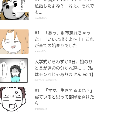
私話したよね？ ねぇ、それで
も…
ぜんぶ私のせい
#1 「あっ、財布忘れちゃっ
た」「いいよ出すよ〜！」これ
が全ての始まりでした
ママ友の財布
入学式からわずか3日、娘のひ
と言が運命の分かれ道に…【私
はモンペじゃありません Vol.1】
私はモンペじゃありません
#1 「ママ、生きてるよね？」
寝ていると思って部屋を開けた
ら
ママが家出した