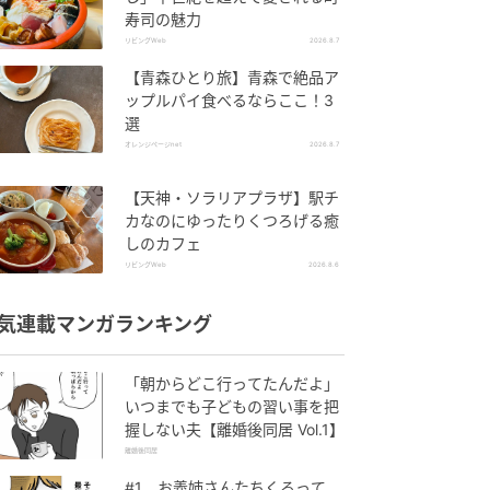
寿司の魅力
リビングWeb
2026.8.7
【青森ひとり旅】青森で絶品ア
ップルパイ食べるならここ！3
選
オレンジページnet
2026.8.7
【天神・ソラリアプラザ】駅チ
カなのにゆったりくつろげる癒
しのカフェ
リビングWeb
2026.8.6
気連載マンガランキング
「朝からどこ行ってたんだよ」
いつまでも子どもの習い事を把
握しない夫【離婚後同居 Vol.1】
離婚後同居
#1 お義姉さんたちくるって、