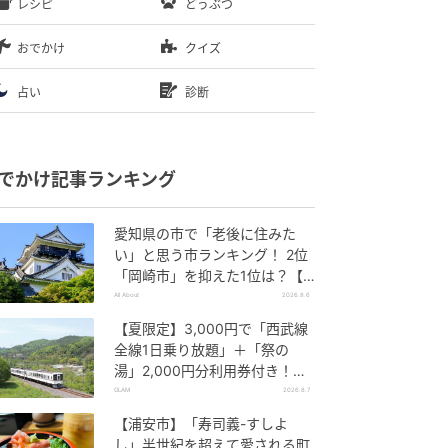
レシピ
どうぶつ
おでかけ
クイズ
占い
診断
でかけ記事ランキング
愛知県の市で「老後に住みた
い」と思う市ランキング！ 2位
「岡崎市」を抑えた1位は？【2
026年調査】
All About
2026.8.6
【夏限定】3,000円で「西武線
全線1日乗り放題」＋「祭の
湯」2,000円分利用券付き！
『秩父 夏のおでかけきっぷ』で
GLAM
2026.8.7
お得に秩父観光
【浦安市】「寿司義-すしよ
し」半世紀を超えて愛される町