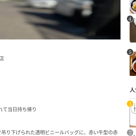
店
人
れて当日持ち帰り
で吊り下げられた透明ビニールバッグに、赤い牛型の赤