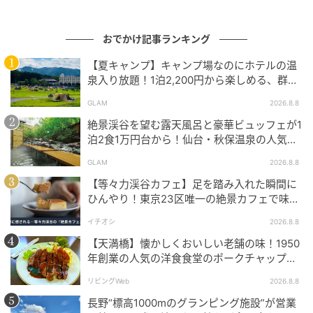
おでかけ記事ランキング
ストレートプレス
【夏キャンプ】キャンプ場なのにホテルの温
泉入り放題！1泊2,200円から楽しめる、群馬
カヤバは、「油圧」について楽しく学びながらショベ
『サンバードキャンプガーデン』
ルカーの操作を疑似体験できるブースを用意する。
GLAM
2026.8.8
絶景渓谷を望む露天風呂と豪華ビュッフェが1
参加費は無料。ブースの推奨年齢は小学生だが、未就
泊2食1万円台から！仙台・秋保温泉の人気コ
学児および中学生以上も参加できる。小学生および未
スパ宿『秋保グランドホテル』
GLAM
2026.8.8
就学児には保護者の付き添いが必要となる。イベント
【等々力渓谷カフェ】足を踏み入れた瞬間に
は三部制(11:00～13:00／12:30～14:30／14:00～
ひんやり！東京23区唯一の絶景カフェで味わ
16:00)で、それぞれ保護者を含め先着約350名の定員
える本格コーヒー
イチオシ
2026.8.8
を予定している。予約した時間内は入退出が自由だ。
【天満橋】懐かしくおいしい老舗の味！1950
年創業の人気の洋食食堂のポークチャップ！
参加企業・団体は、宇宙航空研究開発機構(JAXA)・相
「グリル ABC」
模原市(合同参加)、SUS、NTTドコモビジネス、カヤ
リビングWeb
2026.8.8
バ、瑞起・タイトー(合同参加)、ソフトバンク、大成建
長野“標高1000mのグランピング施設”が営業