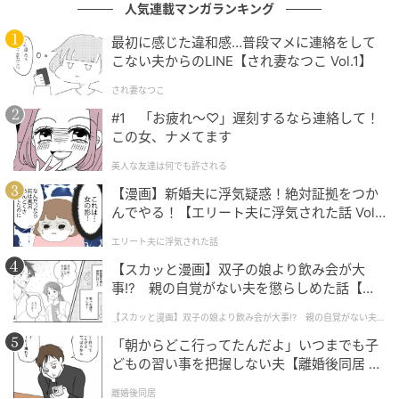
人気連載マンガランキング
最初に感じた違和感…普段マメに連絡をして
こない夫からのLINE【され妻なつこ Vol.1】
ストレートプレス
され妻なつこ
#1 「お疲れ〜♡」遅刻するなら連絡して！
大和製罐のブースでは、「缶」がつくられてから日本
この女、ナメてます
中に届けられるまでを学び、オリジナル缶を制作する
ことができる。
美人な友達は何でも許される
【漫画】新婚夫に浮気疑惑！絶対証拠をつか
んでやる！【エリート夫に浮気された話 Vol.
1】
エリート夫に浮気された話
【スカッと漫画】双子の娘より飲み会が大
事!? 親の自覚がない夫を懲らしめた話【第1
話】
【スカッと漫画】双子の娘より飲み会が大事!? 親の自覚がない夫を
懲らしめた話
「朝からどこ行ってたんだよ」いつまでも子
どもの習い事を把握しない夫【離婚後同居 Vo
l.1】
離婚後同居