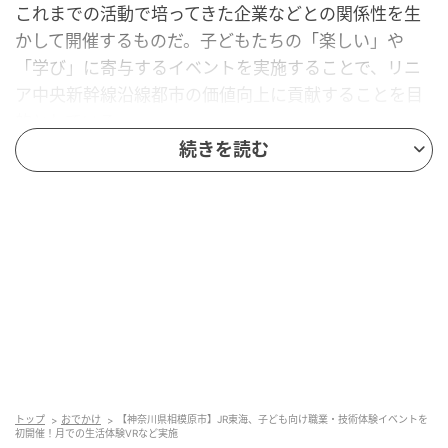
これまでの活動で培ってきた企業などとの関係性を生
かして開催するものだ。子どもたちの「楽しい」や
「学び」に寄与するイベントを実施することで、リニ
ア中央新幹線沿線都市の価値向上に貢献することを目
的としている。
続きを読む
イベントの見どころ
当日は、参加企業・団体が子ども向けのブースを出展
し、小学生を中心とした参加者が多様な職業や技術を
体験できる。
トップ
おでかけ
【神奈川県相模原市】JR東海、子ども向け職業・技術体験イベントを
初開催！月での生活体験VRなど実施