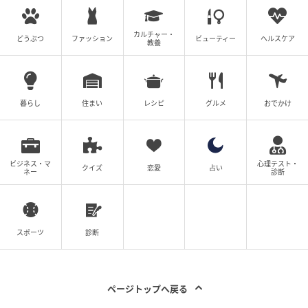
TRIPは、全国の鉄道事業者18社局とTISが中心となり、
カルチャー・
どうぶつ
ファッション
ビューティー
ヘルスケア
教養
鉄道や交通インフラ分野を基盤に、スタートアップと
の連携を通じて持続可能な社会的インパクトのあるイ
ノベーションを創出するコンソーシアム。鉄道事業者
は、小田急電鉄、京王電鉄、京浜急行電鉄、JR東日本
暮らし
住まい
レシピ
グルメ
おでかけ
スタートアップ、西武ホールディングス、東急、西日
本鉄道、東京地下鉄、東武鉄道、相鉄ホールディング
ス、名古屋鉄道、東海旅客鉄道、東京都交通局、京成
ビジネス・マ
心理テスト・
クイズ
恋愛
占い
ネー
診断
電鉄、神戸電鉄、静岡鉄道、京阪ホールディングス、
名古屋市交通局。
子どもたちがさまざまな職業・技術に触れる機会とな
スポーツ
診断
る「FUN+TECH DAY！」に、親子で参加してみてはい
かがだろうか。
ページトップへ戻る
■FUN+TECH DAY！ 日時：6月7日(日)11:00～16:00