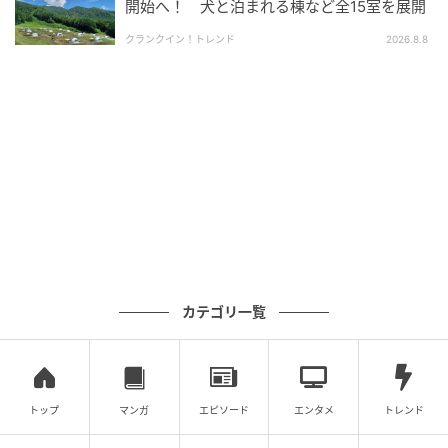
設、大和製罐、天文・宇宙ワークショップチーム、東
開始へ！ 犬と泊まれる棟など全15室を展開
京都 社会課題解決に向けたスマートサービス実装促進
クランクイン！トレンド
2026.8.8
プロジェクト、TRIP(Tokyo Railway Innovation
Partnership)、FUN+TECH DAY！学生チーム、双葉鉄
道工業、Preferred Networks、山梨中央銀行・横浜銀
行(合同参加)、UACJ。(法人格を除く、参加単位ごと)
実施体制について
「FUN+TECH DAY！」は、東海旅客鉄道が主催し、企
画・運営をCHEERS、後援を相模原市、連携をTRIPが
務める。
カテゴリ一覧
CHEERSは、「すべての子どもたちが、今と未来にワク
ワクできる社会」を目指し、全国51の自治体で、
1,100社以上と協力しながら、約35,000人以上の親子
トップ
マンガ
エピソード
エンタメ
トレンド
にさまざまな体験機会を届けている。