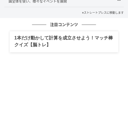
園全体を使い、様々なイベントを展開
※ストレートプレスに移動します
注目コンテンツ
1本だけ動かして計算を成立させよう！マッチ棒
ストレートプレス
クイズ【脳トレ】
Preferred Networksは、ゲーム感覚でプログラミング
や生成AIに楽しく挑戦できるブースを出展する。