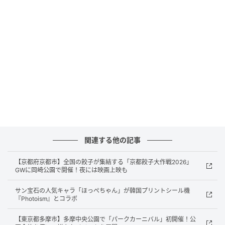
ストレートプレス
大成建設のブースでは、VRを使った「未来の月での生
活」体験に加え、災害時の復旧支援車「イーグルアト
ラス」への乗車体験ができる。
関連する他の記事
【京都府京都市】全国の餃子が集結する「京都餃子大作戦2026」
GWに岡崎公園で開催！夜には映画上映も
サン宝石の人気キャラ「ほっぺちゃん」が韓国プリントシール機
『Photoism』とコラボ
【東京都多摩市】多摩中央公園で「パークカーニバル」初開催！公