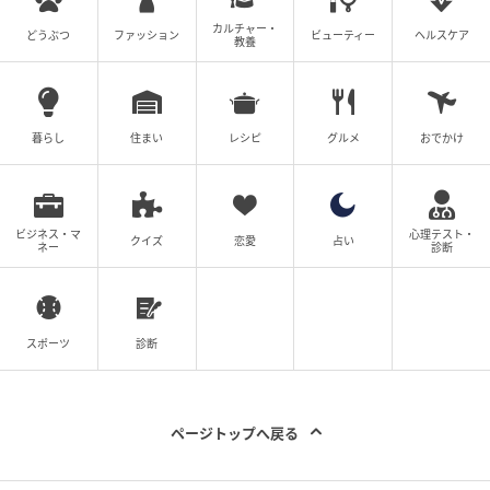
カルチャー・
どうぶつ
ファッション
ビューティー
ヘルスケア
教養
Q. 「伊右衛門 抹茶塩」はどの店舗で購入でき
ますか。
暮らし
住まい
レシピ
グルメ
おでかけ
A. 2026年5月18日（月）より全国のコンビニエンスス
トアで先行販売が始まり、スーパーマーケット等では5
ビジネス・マ
心理テスト・
クイズ
恋愛
占い
ネー
診断
月25日（月）から販売が開始されます。
スポーツ
診断
Q. 「伊右衛門 抹茶塩」の内容量と価格はいく
らですか。
ページトップへ戻る