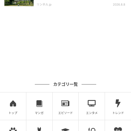
すめはこれ！
リンネル.jp
2026.8.8
「伊右衛門 抹茶塩」は、コンビニエンスストアで2026
年5月18日（月）から先行販売が始まり、スーパーマ
ーケット等では5月25日（月）から順次取り扱いが広
がります。
「京都 福寿園 伊右衛門」こだわりの抹茶を使い、ほろ
苦さと塩味のバランスを何度も試作して完成させた
46gの揚げせんべいは、日常のちょっとした休憩時間
を少し豊かにしてくれる一品です。
モントワール「伊右衛門 抹茶塩」の紹介でした。
カテゴリ一覧
トップ
マンガ
エピソード
エンタメ
トレンド
よくある質問