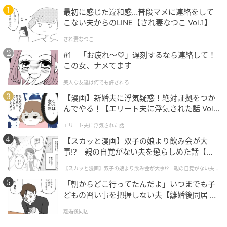
るのはもちろん、コーヒーのそばに置いても違和感の
最初に感じた違和感…普段マメに連絡をして
ない味わいです。
こない夫からのLINE【され妻なつこ Vol.1】
され妻なつこ
後を引く軽い食感で、ひとくちずつ楽しめるサイズ感
#1 「お疲れ〜♡」遅刻するなら連絡して！
になっています。
この女、ナメてます
美人な友達は何でも許される
【漫画】新婚夫に浮気疑惑！絶対証拠をつか
んでやる！【エリート夫に浮気された話 Vol.
伊右衛門ブランドの菓子ラインナップ
1】
エリート夫に浮気された話
【スカッと漫画】双子の娘より飲み会が大
事!? 親の自覚がない夫を懲らしめた話【第1
話】
【スカッと漫画】双子の娘より飲み会が大事!? 親の自覚がない夫を
懲らしめた話
「朝からどこ行ってたんだよ」いつまでも子
どもの習い事を把握しない夫【離婚後同居 Vo
l.1】
離婚後同居