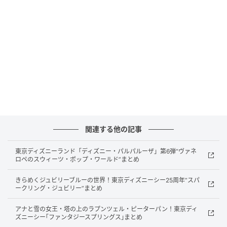
希望小売価格：オープン価格
販売エリア：全国のコンビニエンスストア（5月18
日〜）、スーパーマーケット等（5月25日〜）
発売元：株式会社モントワール
深緑の袋に、ざくっさくとしたテクスチャーのひとく
ちサイズの揚げせんべいと、鮮やかな抹茶パウダーを
盛った器が配置されたパッケージが目を引く商品で
す。
関連する他の記事
「京都 福寿園 伊右衛門」こだわりの抹茶を使用した生
東京ディズニーランド「ディズニー・パルパルーザ」第6弾“ヴァネ
地を揚げ、抹茶のほろ苦さと塩味の絶妙なバランスを
ロペのスウィーツ・ポップ・ワールド”まとめ
繰り返しの試作で仕上げています。
きらめくジュビリーブルーの世界！東京ディズニーシー25周年“スパ
ークリング・ジュビリー”まとめ
ブランドコンセプトは「日々、伊右衛門が隣（とな）
る。」。
アナと雪の女王・塔の上のラプンツェル・ピーターパン！東京ディ
ズニーシー｢ファンタジースプリングス｣まとめ