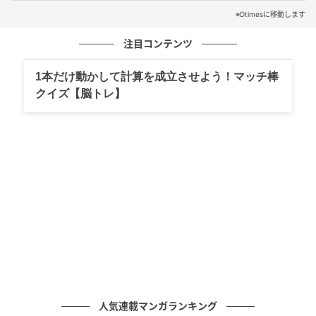
“隣る”は寄り添うという意味を持ち、毎日のくつろぎ
※Dtimesに移動します
のひとときに自然と手が伸びるお菓子を目指していま
す。
注目コンテンツ
46gの食べきりサイズで、仕事の合間や在宅時のリフ
1本だけ動かして計算を成立させよう！マッチ棒
レッシュタイムにも合わせやすい商品です。
クイズ【脳トレ】
抹茶塩の味わいと食感
軽くサクッと割れる揚げせんべいの生地に、「京都 福
寿園 伊右衛門」の抹茶由来のほろ苦さと、塩味がひと
つひとつの一口にまとまっています。
人気連載マンガランキング
甘さをほとんど持たないため、緑茶や日本茶と合わせ