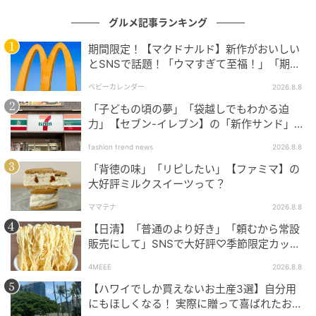
グルメ記事ランキング
期間限定！【マクドナルド】新作がおいしい
とSNSで話題！「ウマすぎて至福！」「期待
以上♡」
ベビーカレンダー
2026.8.8
「子どもの頃の夢」「袋越しでもわかる迫
モントワールが展開する「京都 福寿園 伊右衛門」ブラ
力」【セブン-イレブン】の「新作サンド」に
ハマりそう！
ンドの菓子は、抹茶かりんとう・お濃茶撫ぽっぷこー
fashion trend news
2026.8.8
ん・お濃茶ケーキ・厚切り抹茶バウムクーヘン・お濃
「背徳の味」「リピしたい」【ファミマ】の
茶クリームサンド・お濃茶チョコの6品がすでにライン
大好評ミルクスイーツって？
ナップに並んでいます。
ママテナ
2026.8.8
【日清】「普通のより好き」「頼むから常設
今回の「伊右衛門 抹茶塩」はその最新作で、揚げせん
販売にして」SNSで大好評♡季節限定カップ
べいというジャンルで抹茶の魅力を届ける新たな選択
ヌードルが発売中！
4MEEE
2026.8.8
肢です。
【ハワイでしか買えないお土産3選】自分用
にもほしくなる！ 実際に贈って喜ばれたおす