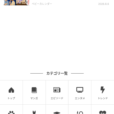
後、訪れた末路とは
子どもたちから「ありがとう」と言われ、手作りのプ
ベビーカレンダー
2026.8.6
レゼントを受け取る時間は、何よりの喜びだったので
す。
カテゴリ一覧
トップ
マンガ
エピソード
エンタメ
トレンド
出典：select.mamastar.jp