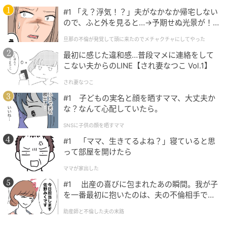
#1 「え？浮気！？」夫がなかなか帰宅しない
ので、ふと外を見ると…→予期せぬ光景が！
｜旦那の不倫が発覚して頭に来たのでメチャ
旦那の不倫が発覚して頭に来たのでメチャクチャにしてやった
クチャにしてやった
最初に感じた違和感…普段マメに連絡をして
こない夫からのLINE【され妻なつこ Vol.1】
され妻なつこ
#1 子どもの実名と顔を晒すママ、大丈夫か
な？なんて心配していたら。
SNSに子供の顔を晒すママ
#1 「ママ、生きてるよね？」寝ていると思
って部屋を開けたら
ママが家出した
#1 出産の喜びに包まれたあの瞬間。我が子
を一番最初に抱いたのは、夫の不倫相手でし
た。
助産師と不倫した夫の末路