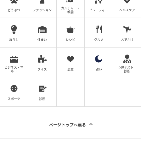
子どもたちが成長した今、それぞれが忙しい日々を送
カルチャー・
どうぶつ
ファッション
ビューティー
ヘルスケア
教養
り、母の日は何もない日へと変わりました。自分のこ
とに一生懸命な子どもたちを眩しく見つめながら、大
きくなったな……と目頭が熱くなることも。しかし幼い
暮らし
住まい
レシピ
グルメ
おでかけ
子どもたちからもらったプレゼントを見返しながら、
少し寂しさを感じることもあります。
ビジネス・マ
心理テスト・
クイズ
恋愛
占い
ネー
診断
スポーツ
診断
ページトップへ戻る
出典：select.mamastar.jp