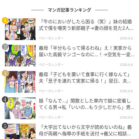
マンガ記事ランキング
「牛のにおいがしたら困る（笑）」妹の結婚
式で僕を嘲笑う新郎親子→妻の顔を見た2人が
絶句したワケ
出典：select.mamastar.jp
ベビーカレンダー
2026.8.6
義母「半分もらって帰るわね」え！実家から
これ見よがしに食べる夫に、「目の前で食べられたら
届いた高級マンゴーなのに…！→空気を一変
いい気はしない」と伝えると、「それなら自分は一
させた4歳娘の痛快な一言とは
ベビーカレンダー
2026.8.6
生、家で乳製品を食べられないのか」と反論。ナオさ
んにとっては、配慮を求めることが極端な要求として
義母「子どもを置いて食事に行く嫁なんて」
夫「息子を連れて実家に帰る！」翌日、夫が
受け取られたことにも、深いショックを受けます。
謝罪してきたワケ
ベビーカレンダー
2026.8.6
娘「なんで…」閑散とした車内で娘に密着し
エピソード3：＜何もない母の日＞「寂しい
てくる男→私「いいの…もう少しだから」男
し、嬉しい」子どもの成長を感じて……
が血相を変え逃げたワケ
ベビーカレンダー
2026.8.6
高1、中3、小6の3人の子どもを育てるBさん（仮
「大学出てないから文字が読めないのね」義
母が両親へ侮辱の手紙を送付→義父に相談
名）。かつて母の日は賑やかなイベントでした。幼い