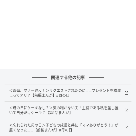
様子で、渋々承諾したのです。
エピソード2：＜母の日にようかん＞「アレル
ギーで食べられないのに！」ママの前で高級
ケーキ？
29歳のナオ（仮名）さんは、夫と5歳の息子の3人家族
です。母の日当日、夫から渡されたのは小さなようか
んでした。ナオさんは乳製品アレルギーで、ケーキが
関連する他の記事
食べられないのです。
＜義母、マナー違反！＞リクエストされたのに……プレゼントを横流
しってアリ？【前編まんが】#母の日
＜母の日にケーキなし？＞気の利かない夫！主役である私を差し置
いて自分だけケーキ？【第1話まんが】
＜忘れられた母の日＞子どもの成長と共に「ママありがとう！」が
無くなった……【前編まんが】#母の日