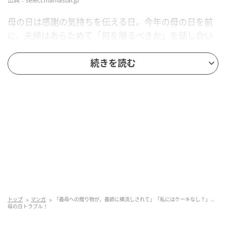
出典：select.mamastar.jp
母の日は感謝の気持ちを伝える日。今年の母の日を前
に、夫婦はあらためて「何を贈るべきか」を話し合い
ました。そして出した結論は、気持ちを伝える象徴と
して、お花でした。
続きを読む
出典：select.mamastar.jp
実用性のあるプレゼントを求める義母は不満を口にし
トップ
マンガ
「義母への贈り物が、義姉に横流しされて」「私にはケーキなし？」…
母の日トラブル！
ました。しかし夫は「いらなくなったら姉ちゃんにあ
げるのだろう？」と反論します。すると義母は驚いた