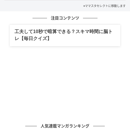
※ママスタセレクトに移動します
注目コンテンツ
工夫して10秒で暗算できる？スキマ時間に脳ト
レ【毎日クイズ】
出典：select.mamastar.jp
夫はナオさんにようかんを選んだ一方で、自分と息子
には美味しそうな高級ケーキを用意し、目の前で食べ
ていました。ナオさんのアレルギーを理解しようとい
う気もまるでなく、あまりの配慮のなさにナオさんは
人気連載マンガランキング
悲しくなってしまいます。