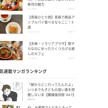
寿司の魅力
リビングWeb
2026.8.7
【青森ひとり旅】青森で絶品ア
ップルパイ食べるならここ！3
選
オレンジページnet
2026.8.7
【天神・ソラリアプラザ】駅チ
カなのにゆったりくつろげる癒
しのカフェ
リビングWeb
2026.8.6
気連載マンガランキング
「朝からどこ行ってたんだよ」
いつまでも子どもの習い事を把
握しない夫【離婚後同居 Vol.1】
離婚後同居
#1 お義姉さんたちくるって、