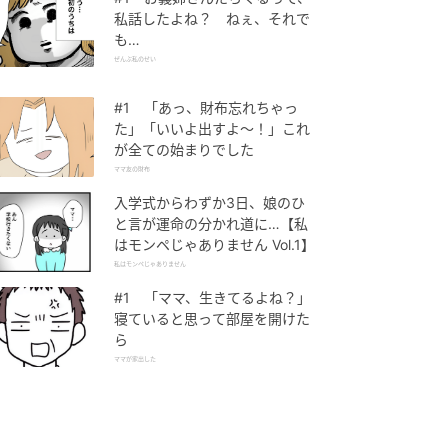
私話したよね？ ねぇ、それで
も…
ぜんぶ私のせい
#1 「あっ、財布忘れちゃっ
た」「いいよ出すよ〜！」これ
が全ての始まりでした
ママ友の財布
入学式からわずか3日、娘のひ
と言が運命の分かれ道に…【私
はモンペじゃありません Vol.1】
私はモンペじゃありません
#1 「ママ、生きてるよね？」
寝ていると思って部屋を開けた
ら
ママが家出した