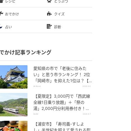
レシピ
どうぶつ
おでかけ
クイズ
占い
診断
でかけ記事ランキング
愛知県の市で「老後に住みた
い」と思う市ランキング！ 2位
「岡崎市」を抑えた1位は？【2
026年調査】
All About
2026.8.6
【夏限定】3,000円で「西武線
全線1日乗り放題」＋「祭の
湯」2,000円分利用券付き！
『秩父 夏のおでかけきっぷ』で
GLAM
2026.8.7
お得に秩父観光
【浦安市】「寿司義-すしよ
し」半世紀を超えて愛される町