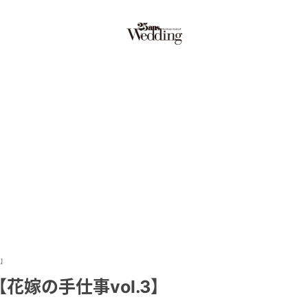
3】
嫁の手仕事vol.3】