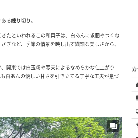
である
練り切り
。
てきたといわれるこの和菓子は、白あんに求肥やつくね
うさぎなど、季節の情景を映し出す繊細な美しさから、
け、関東では白玉粉や寒天によるなめらかな仕上がり
カ
れも白あんの優しい甘さを引き立てる丁寧な工夫が息づ