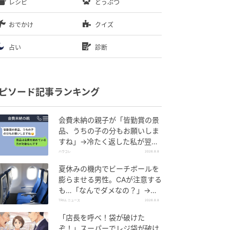
レシピ
どうぶつ
おでかけ
クイズ
占い
診断
ピソード記事ランキング
会費未納の親子が「皆勤賞の景
品、うちの子の分もお願いしま
すね」→冷たく返した私が翌日
謝った理由
ハウコレ
2026.8.8
夏休みの機内でビーチボールを
膨らませる男性。CAが注意する
も…「なんでダメなの？」→直
後、男性を一喝した人物とは？
TRILL ニュース
2026.8.8
「店長を呼べ！袋が破けた
ぞ！」スーパーでレジ袋が破け