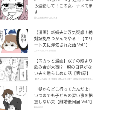
ら連絡して！この女、ナメてま
す
美人な友達は何でも許される
【漫画】新婚夫に浮気疑惑！絶
対証拠をつかんでやる！【エリ
ート夫に浮気された話 Vol.1】
エリート夫に浮気された話
【スカッと漫画】双子の娘より
飲み会が大事!? 親の自覚がな
い夫を懲らしめた話【第1話】
【スカッと漫画】双子の娘より飲み会が大事!? 親の自覚がない夫を懲ら
しめた話
「朝からどこ行ってたんだよ」
いつまでも子どもの習い事を把
握しない夫【離婚後同居 Vol.1】
離婚後同居