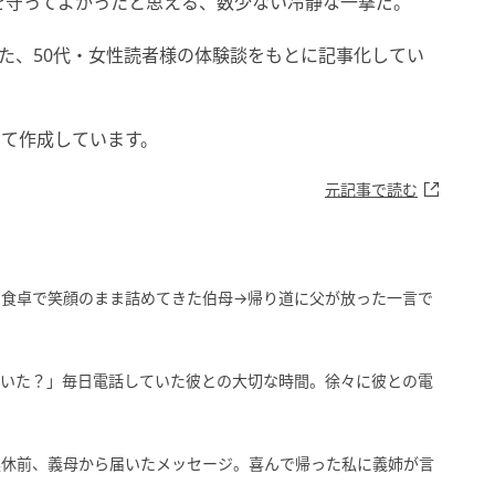
を守ってよかったと思える、数少ない冷静な一撃だ。
めた、50代・女性読者様の体験談をもとに記事化してい
して作成しています。
元記事で読む
の食卓で笑顔のまま詰めてきた伯母→帰り道に父が放った一言で
ついた？」毎日電話していた彼との大切な時間。徐々に彼との電
連休前、義母から届いたメッセージ。喜んで帰った私に義姉が言