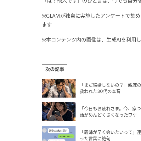
「は？他人です」のひと言は、今でも自分
※GLAMが独自に実施したアンケートで集
ます
※本コンテンツ内の画像は、生成AIを利用
次の記事
「まだ結婚しないの？」親戚
救われた30代の本音
「今日もお疲れさま。今、家
話がめんどくさくなったワケ
「義姉が早く会いたいって」
った言葉に絶句