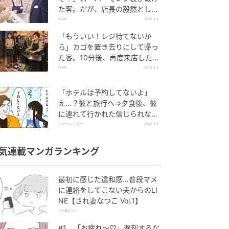
た客。だが、店長の毅然とした
態度に空気が一変
GLAM
2026.8.8
「もういい！レジ待てないか
ら」カゴを置き去りにして帰っ
た客。10分後、再度来店した客
に告げた店員の一言
GLAM
2026.8.8
「ホテルは予約してないよ」
え…？彼と旅行へ⇒夕食後、彼
に連れて行かれた信じられない
場所
ベビーカレンダー
2026.8.8
気連載マンガランキング
最初に感じた違和感…普段マメ
に連絡をしてこない夫からのLI
NE【され妻なつこ Vol.1】
され妻なつこ
#1 「お疲れ〜♡」遅刻するな