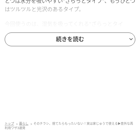
とつは水分を吸いやすい"ざらっとタイプ"、もうひとつ
はツルツルと光沢のあるタイプ。
今回使うのは、湿気を吸ってくれる"ざらっとタイ
プ"のチラシです。
続きを読む
野菜の保存に
トップ
暮らし
そのチラシ、捨てたらもったいない！実は家じゅうで使える▶意外な再
利用ワザ3連発