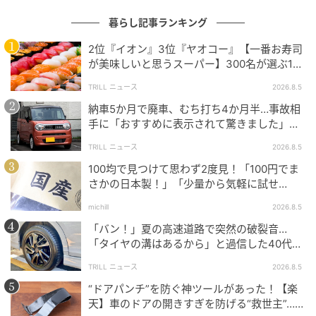
暮らし記事ランキング
暮らしニスタ
2位『イオン』3位『ヤオコー』【一番お寿司
余分な水分を吸収してくれるので、乾きが早く、ニオ
が美味しいと思うスーパー】300名が選ぶ1位
に「本格的な美味しさ」「食べ応えがある」
イ対策にもなります。
TRILL ニュース
2026.8.5
納車5か月で廃車、むち打ち4か月半…事故相
手に「おすすめに表示されて驚きました」と
送った結末
TRILL ニュース
2026.8.5
100均で見つけて思わず2度見！「100円でま
さかの日本製！」「少量から気軽に試せ
る！」
michill
2026.8.5
「バン！」夏の高速道路で突然の破裂音…
「タイヤの溝はあるから」と過信した40代男
性の後悔
TRILL ニュース
2026.8.5
“ドアパンチ”を防ぐ神ツールがあった！【楽
天】車のドアの開きすぎを防げる“救世主”…手
暮らしニスタ