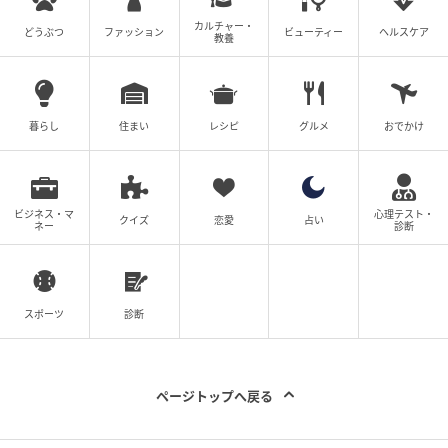
カルチャー・
チラシをビリビリちぎって少し濡らし、
どうぶつ
ファッション
ビューティー
ヘルスケア
教養
暮らし
住まい
レシピ
グルメ
おでかけ
ビジネス・マ
心理テスト・
クイズ
恋愛
占い
ネー
診断
スポーツ
診断
暮らしニスタ
ページトップへ戻る
床にばらまいて掃き掃除を。