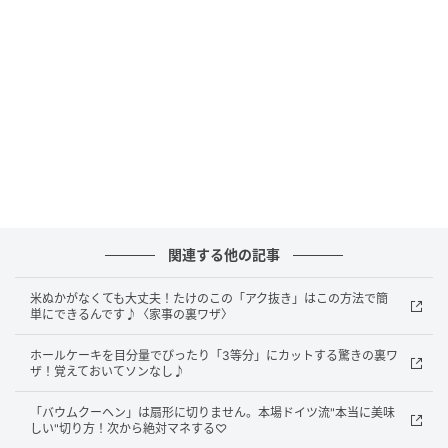
暮らしニスタ
じゃがいもなど湿気を嫌う野菜は、チラシで包んで冷
暗所へ。
関連する他の記事
米ぬかがなくても大丈夫！たけのこの「アク抜き」はこの方法で簡
単にできるんです♪〈家事の裏ワザ〉
ホールケーキを目分量でぴったり「3等分」にカットする驚きの裏ワ
ザ！覚えておいてソンなし♪
「バウムクーヘン」は扇形に切りません。本場ドイツ流"本当に美味
暮らしニスタ
しい"切り方！次から絶対マネする♡