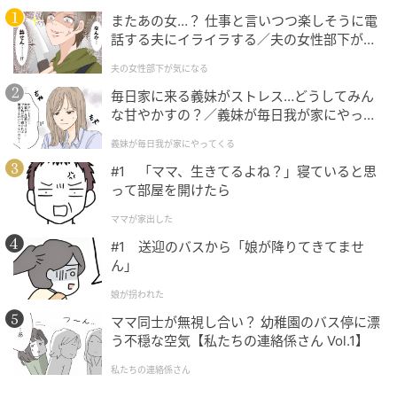
またあの女…？ 仕事と言いつつ楽しそうに電
話する夫にイライラする／夫の女性部下が気
になる（1）【夫婦の危機 まんが】
夫の女性部下が気になる
暮らしニスタ
毎日家に来る義妹がストレス…どうしてみん
な甘やかすの？／義妹が毎日我が家にやって
濡れた靴や運動後の靴に、丸めたチラシを入れておく
くる（1）【義父母がシンドイんです！ まん
だけ。
義妹が毎日我が家にやってくる
が】
#1 「ママ、生きてるよね？」寝ていると思
って部屋を開けたら
ママが家出した
#1 送迎のバスから「娘が降りてきてませ
ん」
娘が拐われた
ママ同士が無視し合い？ 幼稚園のバス停に漂
う不穏な空気【私たちの連絡係さん Vol.1】
私たちの連絡係さん