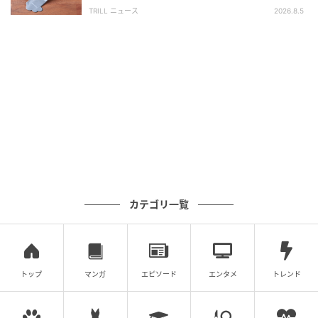
軽で「子どもの乗り降りに便利」の声も！
TRILL ニュース
2026.8.5
靴を1日おきに休ませると、より長持ちしますよ。
床掃除に
カテゴリ一覧
トップ
マンガ
エピソード
エンタメ
トレンド
暮らしニスタ