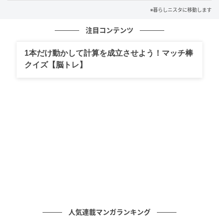
通気性がよく、チラシが余分な水分を吸ってくれるの
※暮らしニスタに移動します
で、野菜が長持ちします。ビニール袋のまま保存する
注目コンテンツ
より断然おすすめ！
1本だけ動かして計算を成立させよう！マッチ棒
じゃがいも以外にもバナナを同様の方法で保存する
クイズ【脳トレ】
と、変色を防ぐことができますよ。
靴の湿気取りに
人気連載マンガランキング