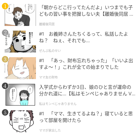
「朝からどこ行ってたんだよ」いつまでも子
どもの習い事を把握しない夫【離婚後同居 Vo
l.1】
離婚後同居
#1 お義姉さんたちくるって、私話したよ
ね？ ねぇ、それでも…
ぜんぶ私のせい
#1 「あっ、財布忘れちゃった」「いいよ出
すよ〜！」これが全ての始まりでした
ママ友の財布
入学式からわずか3日、娘のひと言が運命の
分かれ道に…【私はモンペじゃありません Vo
l.1】
私はモンペじゃありません
#1 「ママ、生きてるよね？」寝ていると思
って部屋を開けたら
ママが家出した