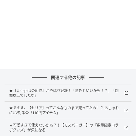
さすぎるとホールド力が弱くなるため、画像のような
約2.5cmサイズがおすすめです。
ネットで買ったパンツのウエストがゆるゆ
る……
関連する他の記事
★【Uniqlo Uの新作】がやはり好評！「意外といいかも！？」「想
像以上でした♡」
★えええ、【セリア】ってこんなものまで売ってたの！？ おしゃれ
にUV対策♡「110円アイテム」
★可愛すぎて使えないかも？！【モスバーガー】の「数量限定コラ
ボグッズ」が気になる