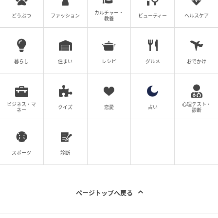
と感じました。
カルチャー・
どうぶつ
ファッション
ビューティー
ヘルスケア
教養
《ヘアゴム編》ウエストがきつかったときは
「ヘアゴム」が活躍！
暮らし
住まい
レシピ
グルメ
おでかけ
ビジネス・マ
心理テスト・
クイズ
恋愛
占い
ネー
診断
スポーツ
診断
ページトップへ戻る