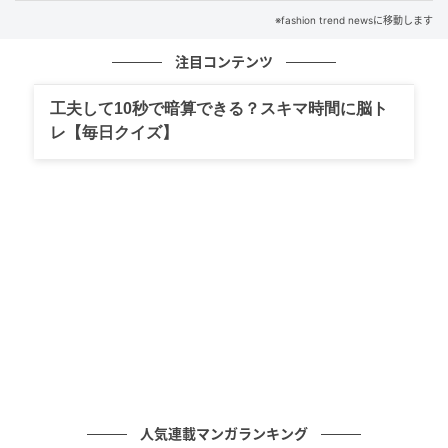
※fashion trend newsに移動します
注目コンテンツ
工夫して10秒で暗算できる？スキマ時間に脳ト
レ【毎日クイズ】
試着をせずにオンラインで購入したパンツを着用して
みたところ、想像よりウエストが大きく、フィットし
ない状態。そのままだときれいに着こなすのが難しい
印象でした。
クリップでウエストのゆるさを解決！
人気連載マンガランキング