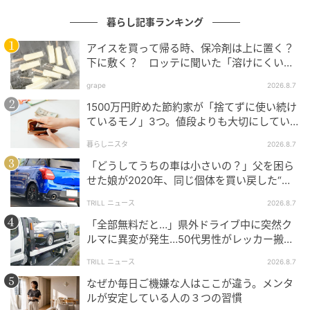
①パンツのサイドの縫い目に沿ってつまみ、内側に折
暮らし記事ランキング
り込む。
アイスを買って帰る時、保冷剤は上に置く？
②クリップで挟んで固定し、形を整えれば完成。
下に敷く？ ロッテに聞いた「溶けにくい持
ち帰り方」
grape
2026.8.7
1500万円貯めた節約家が「捨てずに使い続け
トップスで隠せば分かりにくい！
ているモノ」3つ。値段よりも大切にしてい
ること
暮らしニスタ
2026.8.7
「どうしてうちの車は小さいの？」父を困ら
せた娘が2020年、同じ個体を買い戻した“意
外なワケ”
TRILL ニュース
2026.8.7
「全部無料だと…」県外ドライブ中に突然ク
ルマに異変が発生…50代男性がレッカー搬送
で思い知った“誤算”
TRILL ニュース
2026.8.7
なぜか毎日ご機嫌な人はここが違う。メンタ
ルが安定している人の３つの習慣