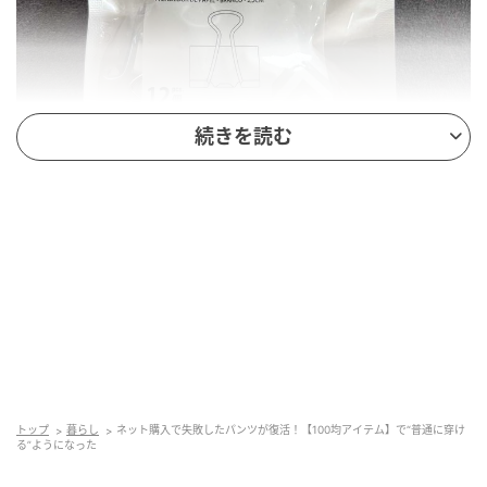
続きを読む
【ダイソー】「ダブルクリップ」¥110（税込）
書類や袋を挟むときに役立つクリップですが、実はウ
トップ
暮らし
ネット購入で失敗したパンツが復活！【100均アイテム】で“普通に穿け
エスト調整にも使える優秀アイテム。パンツのサイズ
る”ようになった
調整で使用する際は、大きすぎると目立ちやすく、小