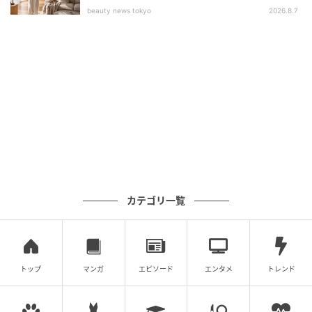
beauty news tokyo
2026.8.7
カテゴリ一覧
トップスをアウトしてウエストまわりをカバーすれ
ば、見た目の違和感はほとんど気になりません。タイ
トなトップスよりも、ゆるめのトップスを軽くかぶせ
るようにすると、より自然に仕上がります。ただし、
トップ
マンガ
エピソード
エンタメ
トレンド
立ったり座ったりするとクリップが体に当たる感覚が
あるため、あくまでも短時間の応急処置に向いている