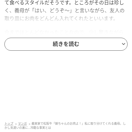
て食べるスタイルだそうです。ところがその日は珍し
く、義母が「はい、どうぞ〜」と言いながら、友人の
取り皿にお肉をどんどん入れてくれたといいます。
今までほとんどなかったことなので、少し驚きながら
も「高級なお肉だからテンションが高いのかな」くら
続きを読む
いに思って、義母に取り分けてもらったお肉を食べて
いたそうです。
しかし、食事のあと洗い物を手伝おうと、友人が台所
に行ったとき、お肉のパックがふと目に入ったそうで
す。そこには、いただきものの高級松阪牛のパック
と、スーパーでよく見かける安い牛肉のパック……。
思い返すと義母は、夫や義父にはお鍋の右側から、友
人には左側からお肉をよそっていたと気づいたそう。
食事のスタート時、さあ食べようとなった瞬間、夫が
トップ
マンガ
義実家で松阪牛「嫁ちゃんのお肉よ！」私に取り分けてくれる義母。し
かし気遣いの裏に…冷酷な事実とは
自分でお鍋の左側からよそおうとしたら義母が「こっ