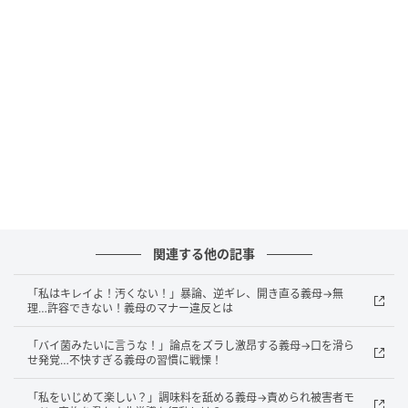
ちは◯◯ちゃん（友人）のお肉よ！ 分けないとあんた
全部食べるから！ あんたの分も取るから待ってなさ
い」と注意されていたことを思い出したといいます。
気遣いのような言葉も実は、みんなが食べていた松阪
牛とは別に、友人の分だけ別のお肉が用意されていた
からだったのです。わざわざ取り分けてくれていた理
由が分かった瞬間、なんとも言えない気持ちになった
と友人は言っていました。義母には何も言わなかった
そうですが、夫にそのことを話すと「ああ、母さんそ
関連する他の記事
ういうとこあるかも」と笑って流されたのだとか。そ
れ以降は、義実家への帰省を減らしているそうです。
「私はキレイよ！汚くない！」暴論、逆ギレ、開き直る義母→無
理…許容できない！義母のマナー違反とは
私も今、結婚を控えていて、義母になる方は今のとこ
「バイ菌みたいに言うな！」論点をズラし激昂する義母→口を滑ら
ろとてもやさしくしてくださっています。でも友人の話
せ発覚…不快すぎる義母の習慣に戦慄！
を聞いてから、結婚したら変わるのかな、と少し怖く
「私をいじめて楽しい？」調味料を舐める義母→責められ被害者モ
なってしまいました。ドラマみたいな話だと思ってい