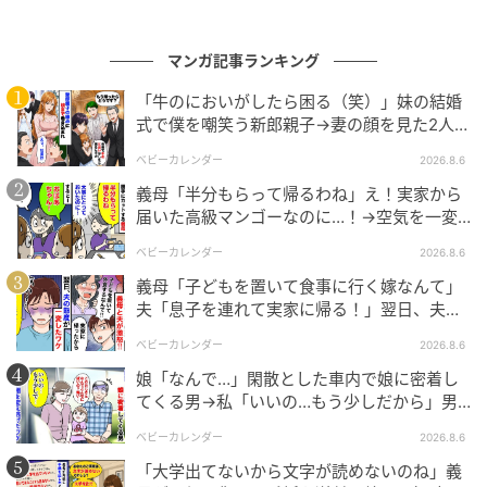
マンガ記事ランキング
「牛のにおいがしたら困る（笑）」妹の結婚
式で僕を嘲笑う新郎親子→妻の顔を見た2人が
絶句したワケ
ベビーカレンダー
2026.8.6
義母「半分もらって帰るわね」え！実家から
届いた高級マンゴーなのに…！→空気を一変
させた4歳娘の痛快な一言とは
ベビーカレンダー
2026.8.6
義母「子どもを置いて食事に行く嫁なんて」
夫「息子を連れて実家に帰る！」翌日、夫が
謝罪してきたワケ
ベビーカレンダー
2026.8.6
娘「なんで…」閑散とした車内で娘に密着し
てくる男→私「いいの…もう少しだから」男
が血相を変え逃げたワケ
ベビーカレンダー
2026.8.6
「大学出てないから文字が読めないのね」義