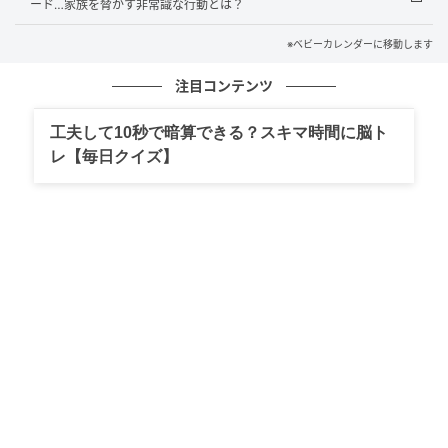
ード…家族を脅かす非常識な行動とは？
たことが、こんなに身近で起きるんだなと驚きまし
※ベビーカレンダーに移動します
た。それでも私は、本当の親子のように仲良くなれた
らいいな、と思っています。
注目コンテンツ
著者：田中あやか／20代・女性・社会人。現在婚約
工夫して10秒で暗算できる？スキマ時間に脳ト
中。
レ【毎日クイズ】
イラスト：市田スナオ
※ベビーカレンダーが独自に実施したアンケートで集
めた読者様の体験談をもとに記事化しています（回答
時期：2026年4月）
ベビーカレンダー編集部
元記事で読む
クリエイター情報