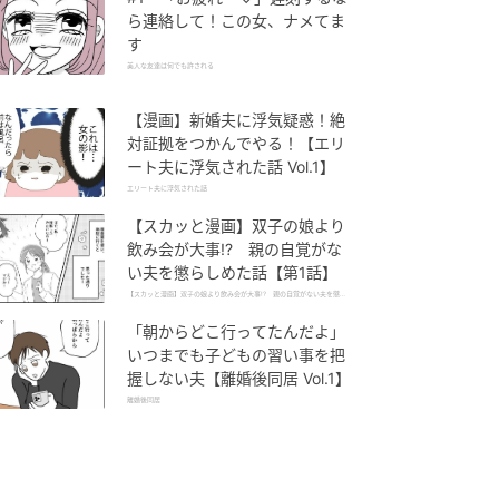
ら連絡して！この女、ナメてま
す
美人な友達は何でも許される
【漫画】新婚夫に浮気疑惑！絶
対証拠をつかんでやる！【エリ
ート夫に浮気された話 Vol.1】
エリート夫に浮気された話
【スカッと漫画】双子の娘より
飲み会が大事!? 親の自覚がな
い夫を懲らしめた話【第1話】
【スカッと漫画】双子の娘より飲み会が大事!? 親の自覚がない夫を懲ら
しめた話
「朝からどこ行ってたんだよ」
いつまでも子どもの習い事を把
握しない夫【離婚後同居 Vol.1】
離婚後同居