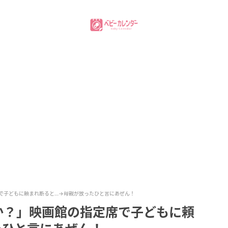
で子どもに頼まれ断ると…→母親が放ったひと言にあぜん！
か？」映画館の指定席で子どもに頼