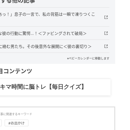
連する他の記事
あっ！」息子の一言で、私の背筋は一瞬で凍りつくこ
な彼の行動に驚愕…！＜ファビングされて破局＞
に絡む男たち。その後意外な展開に＜彼の裏切り＞
※ベビーカレンダーに移動します
目コンテンツ
記……全部、読めます。
記事に関連するキーワード
#お出かけ