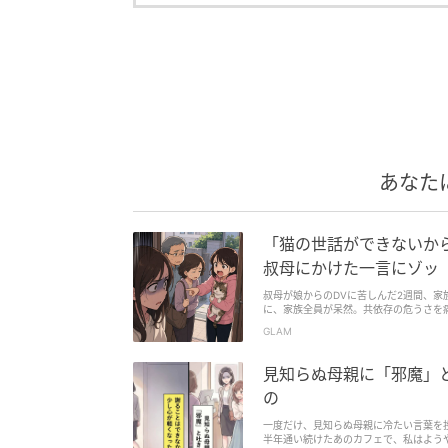
あなた
「猫の世話ができないか
叔母にかけた一言にゾッ
叔母が娘からのDVに苦しんだ2週間、
に、家族全員が呆然。共依存の危うさを
GLAM
見知らぬ母親に「邪魔」
の
一度だけ、見知らぬ母親に冷たい言葉を
半年通い続けたあのカフェで、私はよう