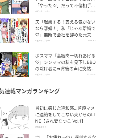
「やった♡」だって不倫相手の
正体は！
ベビーカレンダー
2026.8.8
夫「起業する！支える気がない
なら離婚！」私「じゃあ離婚で
♡」無断で会社を辞めた元夫、
お先真っ暗！
ベビーカレンダー
2026.8.7
ボスママ「高級肉一切れあげる
♡」シンママの私を見下しBBQ
の除け者に⇒背後の声に突然青
ざめたワケ
ベビーカレンダー
2026.8.8
気連載マンガランキング
最初に感じた違和感…普段マメ
に連絡をしてこない夫からのLI
NE【され妻なつこ Vol.1】
され妻なつこ
#1 「お疲れ〜♡」遅刻するな