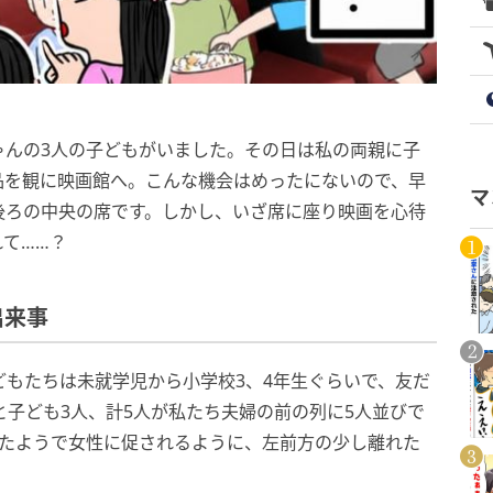
ゃんの3人の子どもがいました。その日は私の両親に子
品を観に映画館へ。こんな機会はめったにないので、早
マ
後ろの中央の席です。しかし、いざ席に座り映画を心待
て……？
出来事
どもたちは未就学児から小学校3、4年生ぐらいで、友だ
と子ども3人、計5人が私たち夫婦の前の列に5人並びで
ったようで女性に促されるように、左前方の少し離れた