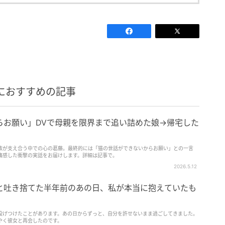
におすすめの記事
らお願い」DVで母親を限界まで追い詰めた娘→帰宅した
家族が支え合う中での心の葛藤。最終的には「猫の世話ができないからお願い」との一言
痛感した衝撃の実話をお届けします。詳細は記事で。
2026.5.12
と吐き捨てた半年前のあの日、私が本当に抱えていたも
投げつけたことがあります。あの日からずっと、自分を許せないまま過ごしてきました。
やく彼女と再会したのです。