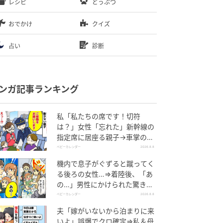
レシピ
どうぶつ
おでかけ
クイズ
占い
診断
ンガ記事ランキング
私「私たちの席です！切符
は？」女性「忘れた」新幹線の
指定席に居座る親子→車掌の注
意に移動…直後、ゾッとする発
ベビーカレンダー
2026.8.8
言
機内で息子がぐずると蹴ってく
る後ろの女性…⇒着陸後、「あ
の…」男性にかけられた驚きの
言葉とは
ベビーカレンダー
2026.8.8
夫「嫁がいないから泊まりに来
いよ」誤爆でクロ確定⇒私＆母