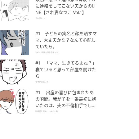
に連絡をしてこない夫からのLI
NE【され妻なつこ Vol.1】
され妻なつこ
#1 子どもの実名と顔を晒すマ
マ、大丈夫かな？なんて心配し
ていたら。
SNSに子供の顔を晒すママ
#1 「ママ、生きてるよね？」
寝ていると思って部屋を開けた
ら
ママが家出した
#1 出産の喜びに包まれたあ
の瞬間。我が子を一番最初に抱
いたのは、夫の不倫相手でし
た。
助産師と不倫した夫の末路