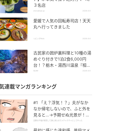
３名店
otonamuse.jp
2026.8.6
愛媛で人気の回転寿司店！天天
丸へ行ってきました
リビングWeb
2026.8.6
古民家の囲炉裏料理と10種の湯
めぐり付きで1泊2食6,000円
台！？栃木・湯西川温泉『桓武
平氏ゆかりの宿 揚羽』で叶う秘
GLAM
2026.8.6
境ステイ
気連載マンガランキング
#1 「え？浮気！？」夫がなか
なか帰宅しないので、ふと外を
見ると…→予期せぬ光景が！｜
旦那の不倫が発覚して頭に来た
旦那の不倫が発覚して頭に来たのでメチャクチャにしてやった
のでメチャクチャにしてやった
最初に感じた違和感…普段マメ