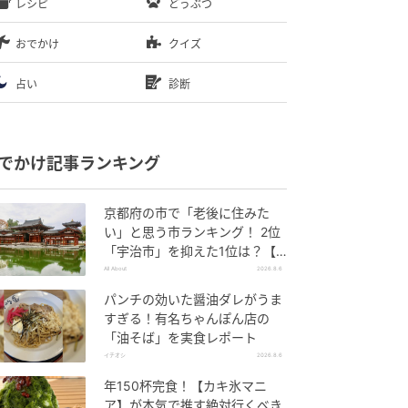
レシピ
どうぶつ
おでかけ
クイズ
占い
診断
でかけ記事ランキング
京都府の市で「老後に住みた
い」と思う市ランキング！ 2位
「宇治市」を抑えた1位は？【2
026年調査】
All About
2026.8.6
パンチの効いた醤油ダレがうま
すぎる！有名ちゃんぽん店の
「油そば」を実食レポート
イチオシ
2026.8.6
年150杯完食！【カキ氷マニ
ア】が本気で推す絶対行くべき