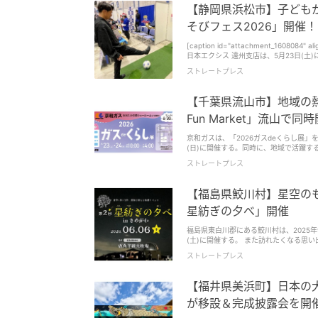
【静岡県浜松市】子どもか
そびフェス2026」開催！
[caption id="attachment_1608084
日本エクシス 遠州支店は、5月23日(土)に
「NEOPASA浜松(下り)あそびフェス2026」を開催する。 子どもから大人まで気軽に参
ストレートプレス
id="attachment_1608085" align="aligncente
ス2026」では、10:00～16:00
ツなど、多彩な「あそび」体験ブースを出展するとのこと。 ジュビロ磐田によるサッ
【千葉県流山市】地域の熱
スや、ブレス浜松によるバレーボール体験ブース、 [caption id="attachment_1608088" align="aligncent
ポーツ体験[/caption] 静岡医療科学専門大学校によるeスポーツ体験ブースや、ストレッチ・脳トレ・体力測定体験ブース、
Fun Market」流山で同
[caption id="attachment_1608086" ali
によるけん玉体験・けん玉検定ブース、 [caption id="attachment_1608087" align="aligncenter" width="600"] 指スケートボ
京和ガスは、「2026ガスdeくらし展」
ード体験[/caption] 神田工業による指スケートボード体験ブースなど、様々な「あそび」を体験できる。 キャラクターグリーテ
(日)に開催する。同時に、地域で活躍する全24店舗が集結
ィングを実施 屋外イベントスペースや屋内各所では、キャラクターグリーティングを実施。 ジュビロ磐田クラブマスコットの
ガスグループは、流山市を中心にガス機
ストレートプレス
「ジュビロくん」「ジュビィちゃん」や、ブレス浜松公式マ
供できる企業を目指している。 「2026ガスdeくらし展」は、地域の熱いエネルギーを感じながら、流山の街を知り、楽しむこと
ターの「うなぽん」が、NEXCO中日本オリ
ができる2日間。地域を盛り上げるインフ
ーグリーティングの開催時間は、1回目10:
日は、ビルトインコンロ、給湯器、衣類
【福島県鮫川村】星空の
能性がある。 お買物券などが当たるガラポン抽選会開催 屋内ベーカリー横では、11:00～16:00に、購入レシートまたは食券で税
抽選会も行われるので、お得に買い替えが可
込2,000円毎に一回参加できるガラポン抽選会を開催す
引き、3等1,100円引きのいずれかが必ず当たる。 また、ショールーム2階では「えんにち」イベントを開
星紡ぎの夕べ」開催
イン色紙や、NEOPASA浜松で使える電子お買物券などが当たる。 地元
つかみのほか、バンバンシューティング
id="attachment_1608090" align="al
ープづくりの体験イベントを体験料無料で開催。親子、夫婦、
福島県東白川郡にある鮫川村は、2025年
ペースでは、10:00～16:00に、地
ーケット 「2026ガスdeくらし展」と同時開催される「FAN Fun Market」には、弁当、パン・ベーグル、ドリンク、焼き菓子、
(土)に開催する。 また訪れたくなる思い出を創出し、地域の活力向上に 「星紡ぎの夕べ in さめがわ」は、星空観察を軸に、地元
松産きのこの天ぷら、コッペのぱんきちのコッペパン
ヘッド・耳つぼマッサージ、リップカラー
食材を生かした食事提供やクラフト制作を組み合わせた、親
あそびフェス2026」で、様々な体験型イベントや食事、買い物を楽
ストレートプレス
ュラル石鹸づくり体験など、様々な種類
させ、自然・食・文化を通じて鮫川村の魅力を体感できる機会を提供す
催日時：5月23日(土)10:00～16:0
ギーを感じることができる。 このコラボマーケットを通じて、地域の人に地域の新たな魅力や多様な発見をもたらす機会を創出
ャンペーン)」を契機に、県外および周
し、出店事業者と一緒に流山市を盛り上げ、活性化できるよう目指
国に発信することを目的に企画された。 第2回となる今回は、自然・食・人・文化が融合した“鮫川村ならでは”の体験を通じて、
【福井県美浜町】日本の
Market」に出かけて、地域の新たな魅力を体験してみては。 ■2026ガスdeくらし展
来訪者に「また訪れたい」と感じてもらえる思い出の創出を目指す。 観光
(日) 開催時間：10時00分～16時00
流の場を創出し、地域の活力向上につなげていきたい意向だ。 プログラムの内容 プ
が移設＆完成披露会を開
の森東1-9-6 京和ガスおおたかの森ビル 入場料：無
ナル星座づくりワークショップ」は、星
Fun Market 開催場所：京和ガスおおた