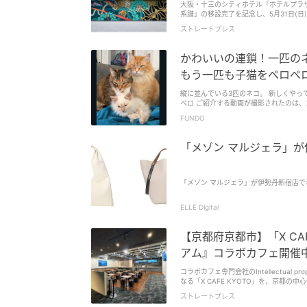
使える作品に仕上げるワークショップ。完成した
大阪・十三のシティホテル「ホテルプラザ
https://www.instagram.com/fanfunmarket/ 京和ガスグループHP：https://www.keiwagas.co.jp ※
id="attachment_1605231" align="aligncenter" width=
系譜」の移設完了を記念し、5月31日(日)1
内
align="aligncenter" width="598"] 
譜」は、アーティストのBAKIBAKI氏が手
ストレートプレス
星空解説」も行う。星座や天体の魅力を、初心者にも分かりや
された。 約606万円・245名の支援が集まり地域へ継承 「ホテルプラザオーサカ」は、大阪・関西万博(EXPO2025)の西ゲート前
い鮫川村だからこその、手が届きそうな
に制作された大型壁画「希望の系譜」の
動的な光景が広がる。 「さめがわ民話の会」による、鮫川村に伝わる民話や言い伝えの語り企画も行われる。地域に息づく物語
常へつなぐ取り組みを進めてきた。 大型壁画「希望の系譜」の移設は、万博終了後に解体される予定だった大型壁画を、クラウ
かわいいの連鎖！一匹の
を通して、鮫川村の歴史や文化にふれるひとときを届ける。 また、地域食材を活用し
ドファンディングによって地域へ継承する
イド ホテル櫂会 総料理長考案の、鮫川村および
245名の支援が集まり、万博会場で生
もう一匹も子猫をペロペ
は、夜空の下、自然に囲まれた会場で演奏を披露。 そのほか、鮫川村の有志たちで結成された地域貢
す。 万博の記憶や感動を一過性のものにせず、未来へ残したいという想いから、淀壁実行委員会を主体にクラウドファンディング
や、 オリジナルキャラクターである、鮫川村の豊かな大地から生まれた土の妖精「ゆうきくん」がイベントを盛り上げる。 参加
が実施され、多くの支援によって移設が実
縦に並んでいる3匹のネコ。 新しくやっ
費は大人2,000円、小学生1,000円
披露セレモニー、壁画を起点に十三のまちを巡る「淀壁ツ
ペロ ご紹介する動画が撮影されたのは
いのみ。 星空を基軸とした盛りだくさんのプログラム。鮫川村で星の夜を満喫しよう！ ■第2回 星紡ぎの夕べ in さめがわ ～ 星
目指す 「希望の系譜」は、高さ約4.5
を…
空×食×工作 家族で楽しむ体験イベント ～ 
FUNDO
術の系譜をテーマに制作された作品だ。BA
などを用いて表現されている。 万博会期中には、多くの来場者が足を止め、写真を撮影するなど注目を集めたという。移設後は、
ホテルプラザオーサカ敷地内に常設展示
「メゾン マルジェラ」
開される。 単に作品を保存するのではなく、訪れる人々が気軽に立ち寄り、写真を撮り、記憶として持ち帰ることができる「開
かれたアート」として、日常の風景の中に溶け込んでいく
出・魅力向上に貢献 [caption id="attachm
同壁画は、大阪・淀川エリアで展開される壁画
「メゾン マルジェラ」が伊勢丹新宿店
起点に、来街者が十三のまちを歩き、周
創出を目指す。 「ホテルプラザオーサカ」は、同取り組みを通じて万博で生まれた文化を地域に根付かせるとともに、地域の
人々、宿泊客、観光で訪れる人々をつな
ELLE Digital
に貢献する考えだ。 「ホテルプラザオーサカ」とBAKIBAKI氏のコメント 「ホテルプラザオーサカ」取締役・菅原真太郎氏は、
「万博で生まれた作品を一過性のものに
【京都府京都市】「X CA
ロジェクトに参画いたしました。 ホテルプラザオーサカは、宿泊施設であると同時に、地域と人をつなぐ拠点でありたいと考え
ています。『希望の系譜』が十三を訪れ
アム』コラボカフェ開催
を寄せている。 また、BAKIBAKI氏は、「万博会場で多くの方に見ていただいた『希望の系譜』が、十三の街で淀壁として新たな
時間を刻むことになりました。クラウド
コラボカフェ専門会社のIntellectual p
謝しています。 この壁画が、十三を歩く人々にとって、新しい出会いや記憶のきっかけになれば嬉しく思います。」とコメントを
なる「X CAFE KYOTO」を、京都の
寄せた。 「希望の系譜」を見てみたい人は「ホテルプラザオーサカ」へ足を運んでみては。 ■BAKIBAKI壁画「希望の系譜」移
(土)にオープンした。 エンタテインメントと親和性の高いロケーション [caption id="attachment_1608041"
設完成披露会 日時：5月31日(日)14:0
ストレートプレス
align="aligncenter" width="354"] 京都松