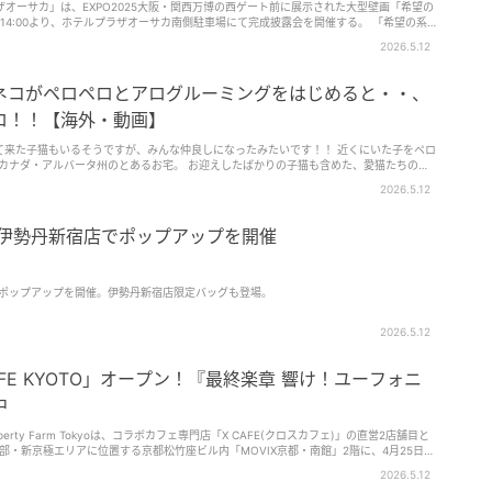
作品は持ち帰ることができ、旅の思い出になる。 [caption
オーサカ」は、EXPO2025大阪・関西万博の西ゲート前に展示された大型壁画「希望の
諸般の事情によりイベント
"600"] 天文愛好会[/caption] [caption id="attachment_1605232"
4:00より、ホテルプラザオーサカ南側駐車場にて完成披露会を開催する。 「希望の系
容が変更または中止になる場合がある (山本えり)
東京大学大学院理学系研究科 特任研究員 吉田英人さん[/caption] また、「天文愛好会による
がけたもの。「Study：大阪関西国際芸術祭 / EXPO PUBLIC ART」の一環として制作
2026.5.12
すく解説してくれる。 「夜空を見上げる星空観察」では、標高の高
満天の星に出会える。天文台の丘や野原で夜空を見上げると、星々が降りそそぐような感
移設プロジェクトに参画。設置場所の提供などを通じて、万博で生まれた文化を地域の日
ネコがペロペロとアログルーミングをはじめると・・、
た特別メニューの提供も。東京イーストサ
プロジェクトとして実現したもの。目標金額300万円に対し、最終的に約606万円・
周辺地域の食材を使用した限定メニューが提供される。 石川高等学校吹奏楽部
まれたアートが十三の街で誰でも観覧できるパブリックアートとして新たな一歩を踏み出
ロ！！【海外・動画】
献団体「さめレンジャー」
現した。完成披露会当日は、アーティストBAKIBAKI氏による作品紹介、関係者による
て来た子猫もいるそうですが、みんな仲良しになったみたいです！！ 近くにいた子をペロ
、未就学児500円。ただし、大人1名につき未就学児1名が無料となる。支払方法は、当日現金払
アー」などが予定されている。 日常に溶け込む「開かれたアート」を
、カナダ・アルバータ州のとあるお宅。 お迎えしたばかりの子猫も含めた、愛猫たちの姿
メートル、幅約12メートルの大型壁画で、江戸時代の浮世絵から現代へと続く日本の大衆芸
日時：6月6日(土)15:00開場・受付開始／16:30開始／21:30終了予定 会場：鹿角平観
2026.5.12
KIBAKI氏自身のシグネチャーである「BAKI柄」や万博キャラクター「ミャクミャク」
光牧場(福島県鮫川村) 公式サイト：https://samegawaseiza.com (鈴木 京)
され、宿泊者だけでなく地域住民や観光客も自由に観覧できるパブリックアートとして公
が伊勢丹新宿店でポップアップを開催
ことを目指しているとのこと。 アートを軸に十三エリアの回遊性創
ent_1607086" align="aligncenter" width="337"] ホテル移設後のイメージ[/caption]
プロジェクト「淀壁」の新たな拠点としても位置付けられる。 移設された壁画を
でポップアップを開催。伊勢丹新宿店限定バッグも登場。
辺の飲食店や商店、地域に点在する壁画を巡ることで、アートを軸とした新たな回遊性の
ぐ新たな接点を創出していく。今後も文化発信を継続し、十三エリアのさらなる魅力向上
2026.5.12
せず、地域の日常の中で多くの方に触れていただける形で残したいという想いから、本プ
FE KYOTO」オープン！『最終楽章 響け！ユーフォニ
るきっかけとなり、地域の新たな魅力発信につながることを願っています。」とコメント
中
ファンディングで支えてくださった皆さま、移設に関わってくださった皆さまに心より感
roperty Farm Tokyoは、コラボカフェ専門店「X CAFE(クロスカフェ)」の直営2店舗目と
中心部・新京極エリアに位置する京都松竹座ビル内「MOVIX京都・南館」2階に、4月25日
0～ 会場：ホテルプラザオーサカ 南側駐車場 住所：大阪府大阪市淀川区新北野1-9-15 淀壁
2026.5.12
竹座ビル(MOVIX京都・南館)写真提供：松竹[/caption] 「X CAFE KYOTO」がオープ
壁画プロジェクト公式Instagram：https://www.instagram.com/yodokabe (佐藤 ひより)