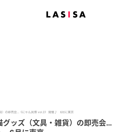
の即売会…《にゃん具博 vol.2》 開催♪ 6月に東京
猫グッズ（文具・雑貨）の即売会…