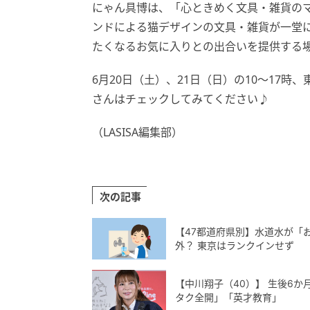
にゃん具博は、「心ときめく文具・雑貨の
ンドによる猫デザインの文具・雑貨が一堂
たくなるお気に入りとの出合いを提供する
6月20日（土）、21日（日）の10～17
さんはチェックしてみてください♪
（LASISA編集部）
次の記事
【47都道府県別】水道水が「
外？ 東京はランクインせず
【中川翔子（40）】 生後6か
タク全開」「英才教育」