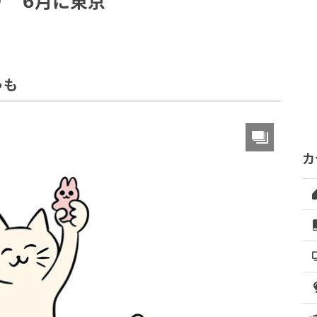
催♪ 6月に東京
ゃも
カ