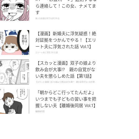
ら連絡して！この女、ナメてま
す
美人な友達は何でも許される
【漫画】新婚夫に浮気疑惑！絶
対証拠をつかんでやる！【エリ
ート夫に浮気された話 Vol.1】
エリート夫に浮気された話
【スカッと漫画】双子の娘より
飲み会が大事!? 親の自覚がな
い夫を懲らしめた話【第1話】
【スカッと漫画】双子の娘より飲み会が大事!? 親の自覚がない夫を懲ら
しめた話
「朝からどこ行ってたんだよ」
いつまでも子どもの習い事を把
握しない夫【離婚後同居 Vol.1】
離婚後同居