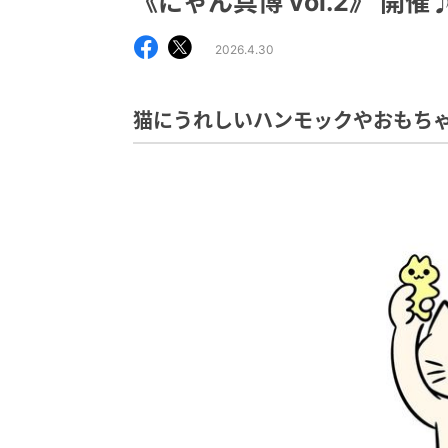
《にゃん具博 vol.2》 開
2026.4.30
猫にうれしいハンモックやおもち