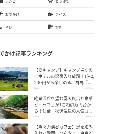
レシピ
どうぶつ
おでかけ
クイズ
占い
診断
でかけ記事ランキング
【夏キャンプ】キャンプ場なの
にホテルの温泉入り放題！1泊2,
200円から楽しめる、群馬『サ
ンバードキャンプガーデン』
GLAM
2026.8.8
絶景渓谷を望む露天風呂と豪華
ビュッフェが1泊2食1万円台か
ら！仙台・秋保温泉の人気コス
パ宿『秋保グランドホテル』
GLAM
2026.8.8
【等々力渓谷カフェ】足を踏み
入れた瞬間にひんやり！東京23