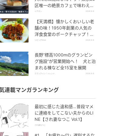
区唯一の絶景カフェで味わえる
本格コーヒー
イチオシ
2026.8.8
【天満橋】懐かしくおいしい老
舗の味！1950年創業の人気の
洋食食堂のポークチャップ！
「グリル ABC」
リビングWeb
2026.8.8
長野“標高1000mのグランピン
グ施設”が営業開始へ！ 犬と泊
まれる棟など全15室を展開
クランクイン！トレンド
2026.8.8
気連載マンガランキング
最初に感じた違和感…普段マメ
に連絡をしてこない夫からのLI
NE【され妻なつこ Vol.1】
され妻なつこ
#1 「お疲れ〜♡」遅刻するな