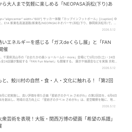
ら大人まで気軽に楽しめる「NEOPASA浜松(下り)あ
" align="aligncenter" width="600"] サッカー体験「カップインフットボール」[/caption] 中
、E1A 新東名高速道路(新東名)NEOPASA(ネオパーサ)浜松(下り、静岡県浜松市)で、
加できる体験型イベント [caption
2026.5.12
r" width="600"] バレーボール体験[/caption] 「NEOPASA浜松(下り)あそびフェ
に屋外イベントスペースにて、浜松市にゆかりのある団体が集まり、スポーツや伝統遊び、eスポー
カー体験「カップインフットボール」ブー
いエネルギーを感じる「ガスdeくらし展」と「FAN
er" width="600"] eス
時開催
gn="aligncenter" width="600"] けん玉体験・けん玉検定[/caption] さらに、黄桜じいじ
を、千葉県流山市の「おおたかの森ショールームG・more」会場にて5月23日(土)・24日
する「FAN Fun Market」も開催する。 展示や抽選会などを実施 京和
器をはじめ住宅設備機器も取り扱う地域密着型の企業を目指し、安心で快適な暮らしを提
2026.5.12
スコット「イブちゃん」、 湖西市公式コミュニケーションキャラク
ジナルキャラクター「みちまるくん」と一緒に、屋内・屋外を散歩する。 キャラクタ
ラ企業として利用者へのサービス提供を通じて、安心で快適な暮らしを届けていく。 当
00/2回目12:00/3回目14:00で、各回約30分だ。なお、内容やスケジュールに変更の可
乾燥機の他にも、キッチン、バス、トイレ、洗面台などを多数展示。下取りセールや成約
もと、鮫川村の自然・食・人・文化に触れる！「第2回
能だ。成約抽選会では、2万円以上の成約をした人に、1等5,500円引き、2等3,300円
る。レシートと食券の合算は可能。 ジュビロ磐田に所属している選手のサ
催。子ども限定のお菓子
で人気のキッチンカーが出店 [caption
、水ヨーヨーつり、キャラクターすくい、風船プレゼントが用意されている。また、クレ
igncenter" width="600"] 出店キッチンカー(コッペのぱんきち)[/caption] 屋外イベントス
一人でも参加できる。 地域で活躍する24店舗が集結するコラボマ
9月に初実施し、高い評価を得た企画「星紡ぎの夕べ in さめがわ」の第2回目を、6月6日
元浜松や近隣地域で人気のキッチンカーが集結。ロイヤルケバブのケバブや、丸昌きのこ園の浜
サンドなど、バラエティ豊かなグルメを楽しめる。 「NEOPASA浜松(下り)
mini診断、ネイルケア、ハンドメイド雑貨販売、花の販売、タロットカード占い、ナチ
子で参加できるプログラム。 第2回となる今回は、内容をさらに充実
しんでみては。 ■NEOPASA浜松(下り)あそびフェス2026 開
2026.5.12
の地域の事業者、全24店舗が出店。地域で活躍する老舗から新しい店舗まで、熱いエネル
る。 同イベントは、「ふくしまDC(デスティネーションキ
0 ※雨天時は内容を変更して実施、中止の際は公式ウェブサイトで発表 開催場所：E1A 新東名
辺地域からの来訪増加が見込まれるなか、鮫川村の象徴ともいえる美しい星空の魅力を全
NEOPASA浜松(下り) 住所：静岡県浜松市浜名区都田町 詳細：https://sapa.c-nexco.co.jp/special?id=2243 (yukari)
していくという。 「2026ガスdeくらし展」や「FAN Fun
大衆芸術を表現！大阪・関西万博の壁画「希望の系譜」
 開催概要 開催期間：5月23日(土)・24日
客のみならず村民にとっても誇りと喜びを感じられる交
分 開催場所：京和ガス おおたかの森ショールームG・more 2階 住所：千葉県流山市おおたか
ログラムの内容を紹介していこう。 「オリジ
催
料 イベント紹介ページ：https://www.keiwagas.co.jp/events.html ■FAN
空をテーマに、自分だけの星座を描き、灯りをともせば燈篭としても、写真立てとしても
かの森ショールームG・more 4階 入場料：無料 公式Instagram：