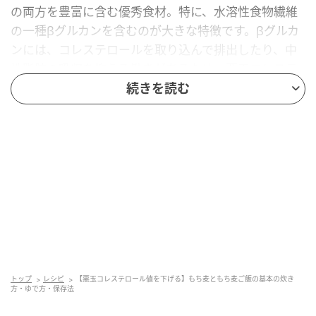
の両方を豊富に含む優秀食材。特に、水溶性食物繊維
の一種βグルカンを含むのが大きな特徴です。βグルカ
ンには、コレステロールを取り込んで排出したり、中
性脂肪の吸収を抑える働きがあるため、悪玉コレステ
ロール値の改善に効果的。メタボ予防にも役立ちま
続きを読む
す。
そのほか、βグルカンには糖質の吸収を抑え、血糖値の
上昇をゆるやかにする働きも。もち麦のメリットは、
食べやすさにもあります。白米に混ぜて炊くだけなの
で続けやすく、プチプチした食感も魅力。まとめてゆ
でておけば、おかずやスープなどにも簡単に加えられ
ます。
トップ
レシピ
【悪玉コレステロール値を下げる】もち麦ともち麦ご飯の基本の炊き
方・ゆで方・保存法