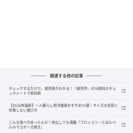
オレンジページnet
関連する他の記事
白米と合わせて炊くだけ。毎日手軽に食べられます
チェックするだけで、疲労度がわかる！『疲労学』の16項目のチェ
ックシートで即診断
白米だけの炊飯より、水を多めにするのがおいしく炊
【2026年最新】一人暮らし用冷蔵庫おすすめ10選｜サイズの目安と
くコツ。白米との割合は好みですが、健康効果を重視
失敗しない選び方
するなら下記のとおり、1：1で。
こんな食べ方あったんだ！肉なしでも満腹『ブロッコリーとはんぺ
んのマヨチーズ焼き』
もち麦の