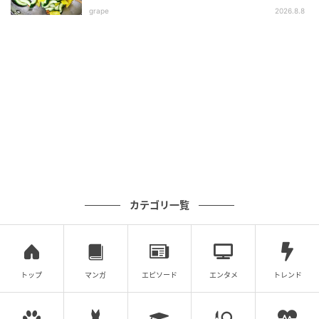
● 親子丼や牛丼など汁けのあるどんぶりものに
grape
2026.8.8
● おかゆや雑炊に
カテゴリ一覧
トップ
マンガ
エピソード
エンタメ
トレンド