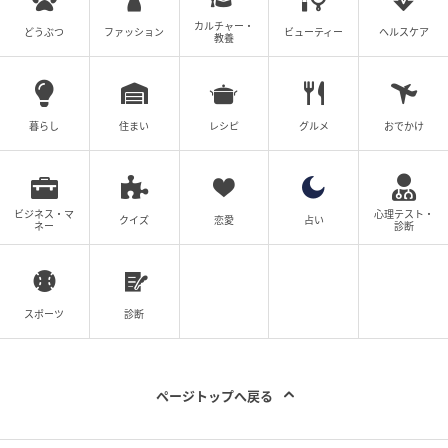
オレンジページnet
カルチャー・
どうぶつ
ファッション
ビューティー
ヘルスケア
教養
多めにゆでておき、 おかずや汁ものに活用
炊いた白米に混ぜてもち麦ご飯にするのはもちろんの
暮らし
住まい
レシピ
グルメ
おでかけ
こと、おかずの具材として加えたり、おやつなどにも
幅広く使えます。
もち麦の
ビジネス・マ
心理テスト・
クイズ
恋愛
占い
ネー
診断
スポーツ
診断
ページトップへ戻る