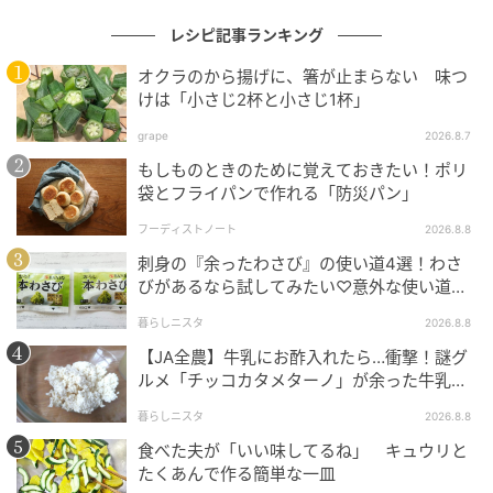
レシピ記事ランキング
オクラのから揚げに、箸が止まらない 味つ
けは「小さじ2杯と小さじ1杯」
オレンジページnet
grape
2026.8.7
もしものときのために覚えておきたい！ポリ
1食分ずつ冷凍します
袋とフライパンで作れる「防災パン」
多めに炊き、1食分ずつラップに包んで冷凍すると、好
フーディストノート
2026.8.8
きなときに食べられます。保存は冷凍室で約3週間が目
刺身の『余ったわさび』の使い道4選！わさ
びがあるなら試してみたい♡意外な使い道を
安。
検証
暮らしニスタ
2026.8.8
使い方
【JA全農】牛乳にお酢入れたら…衝撃！謎グ
ルメ「チッコカタメターノ」が余った牛乳の
普通のご飯感覚で使えます
救世主でした。
暮らしニスタ
2026.8.8
● 混ぜご飯やおにぎりに
食べた夫が「いい味してるね」 キュウリと
たくあんで作る簡単な一皿