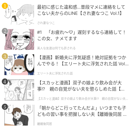
で水を入れる。もち麦1合と倍量の水（360ml）を加え
最初に感じた違和感…普段マメに連絡をして
こない夫からのLINE【され妻なつこ Vol.1】
てかるく混ぜ、30分浸水させてから普通に炊く。最初
は、米2合にもち麦1合の3割炊きからお試しを（米2合
され妻なつこ
に2合の目盛りまで水を入れ、もち麦1合と水360mlを
#1 「お疲れ〜♡」遅刻するなら連絡して！
この女、ナメてます
たす）。
美人な友達は何でも許される
※商品により水加減が変わる場合があるので、パッケ
【漫画】新婚夫に浮気疑惑！絶対証拠をつか
ージの作り方を確認してください。
んでやる！【エリート夫に浮気された話 Vol.
1】
エリート夫に浮気された話
【スカッと漫画】双子の娘より飲み会が大
事!? 親の自覚がない夫を懲らしめた話【第1
話】
【スカッと漫画】双子の娘より飲み会が大事!? 親の自覚がない夫を
懲らしめた話
「朝からどこ行ってたんだよ」いつまでも子
どもの習い事を把握しない夫【離婚後同居 Vo
l.1】
離婚後同居