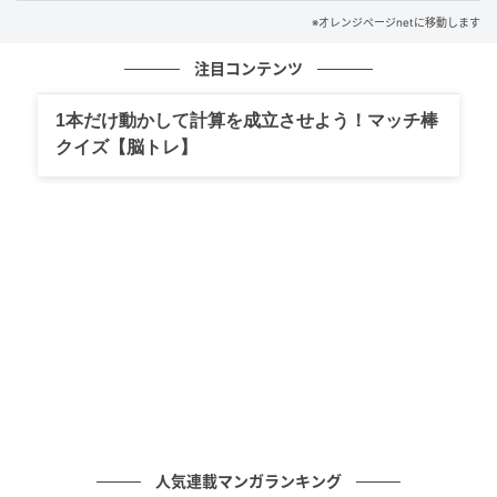
※オレンジページnetに移動します
注目コンテンツ
1本だけ動かして計算を成立させよう！マッチ棒
クイズ【脳トレ】
オレンジページnet
白米1：もち麦1がおすすめですが好みでOK
人気連載マンガランキング
米1合を洗って炊飯器の内がまに入れ、1合の目盛りま