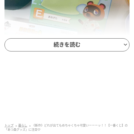
続きを読む
出典：Instagram
ゲーム内のアイテムアイコンである葉っぱの形をした
豆皿。形のみならず、葉っぱの穴が空いているところ
もしっかりと再現されています。少し立体的なつくり
で存在感もあり、食卓に置くだけで映えそう。この他
には化石や、フルーツがたくさん描かれたデザインも
あるので、欲しい人はぜひお見逃しなく。
トップ
暮らし
《新作》どれが出てもめちゃくちゃ可愛いーーーッ！！【一番くじ】の
スイーツを食べるのにぴったり「なんども使
「あつ森グッズ」に注目♡