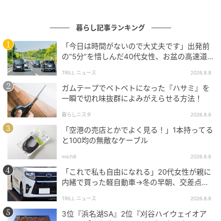
暮らし記事ランキング
「今日は時間がないので大丈夫です」出発前
の“5分”を惜しんだ40代女性、お盆の高速道
路で家族旅行の予定が崩れたワケ
TRILL ニュース
2026.8.8
ガムテープでベトベトになった『ハサミ』を
一瞬で切れ味抜群によみがえらせる方法！
暮らしニスタ
2026.8.8
「空港の売店とかでよく見る！」1本持ってる
と100均の無敵なケーブル
michill
2026.8.8
「これで私も自由になれる」20代女性が親に
内緒で買った軽自動車→冬の早朝、交差点で
迎えた“残酷な結末”
TRILL ニュース
2026.8.8
3位『浜名湖SA』2位『刈谷ハイウェイオア