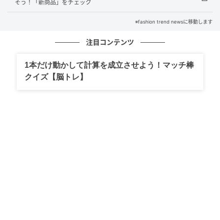
そう！「新商品」をチェック
出典：Instagram
※fashion trend newsに移動します
ゲーム内で使えるスコップがモチーフになった、ユニ
注目コンテンツ
ークな形が可愛いスプーン。全3種類です。約11cmと
小さめで、プリンなどのスイーツを食べたい時に使え
1本だけ動かして計算を成立させよう！マッチ棒
そうです。どのスプーンも少し高見えするようなカラ
クイズ【脳トレ】
ーで、気分の上がるカフェタイムが過ごせるかも。
※本文中の画像は投稿主様より掲載許諾をいただいて
います。
※こちらの記事では@gnm.ao様のInstagram投稿をご
紹介しております。
※記事内の情報は執筆時のものになります。価格変更
や、販売終了の可能性もございます。最新の商品情報
は各お店・ブランドなどにご確認くださいませ。
writer：S.Hoshino