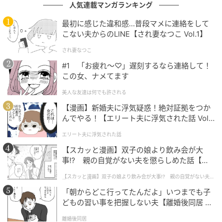
人気連載マンガランキング
元記事で読む
最初に感じた違和感…普段マメに連絡をして
こない夫からのLINE【され妻なつこ Vol.1】
次の記事
され妻なつこ
どどーーーーんッッ！！【3COINS】大容量 &
#1 「お疲れ〜♡」遅刻するなら連絡して！
おしゃれ♡「キッチン消耗品」
この女、ナメてます
美人な友達は何でも許される
の記事をもっとみる
【漫画】新婚夫に浮気疑惑！絶対証拠をつか
んでやる！【エリート夫に浮気された話 Vol.
1】
エリート夫に浮気された話
【スカッと漫画】双子の娘より飲み会が大
事!? 親の自覚がない夫を懲らしめた話【第1
話】
【スカッと漫画】双子の娘より飲み会が大事!? 親の自覚がない夫を
懲らしめた話
「朝からどこ行ってたんだよ」いつまでも子
どもの習い事を把握しない夫【離婚後同居 Vo
l.1】
離婚後同居