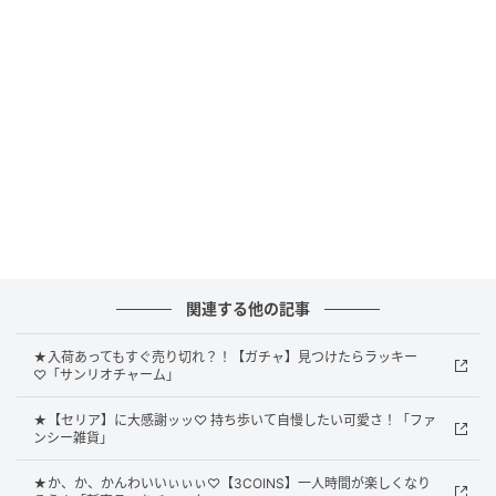
える！ スコップカトラリー」
関連する他の記事
★入荷あってもすぐ売り切れ？！【ガチャ】見つけたらラッキー
♡「サンリオチャーム」
★【セリア】に大感謝ッッ♡ 持ち歩いて自慢したい可愛さ！「ファ
ンシー雑貨」
★か、か、かんわいいぃぃぃ♡【3COINS】一人時間が楽しくなり