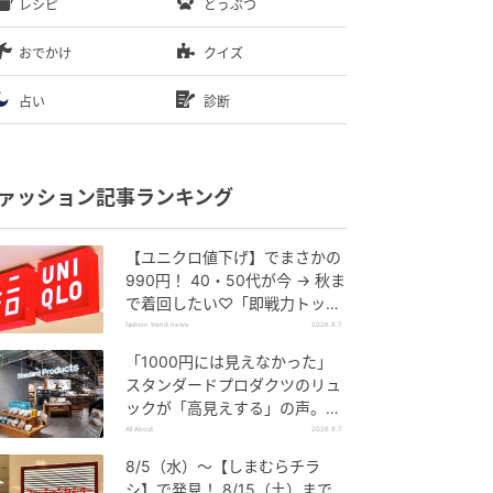
レシピ
どうぶつ
おでかけ
クイズ
占い
診断
ァッション記事ランキング
【ユニクロ値下げ】でまさかの
990円！ 40・50代が今 → 秋ま
で着回したい♡「即戦力トップ
ス」
fashion trend news
2026.8.7
「1000円には見えなかった」
スタンダードプロダクツのリュ
ックが「高見えする」の声。2
個購入する人も
All About
2026.8.7
8/5（水）〜【しまむらチラ
シ】で発見！ 8/15（土）まで