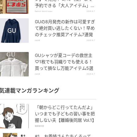
予約できる「大人アイテム」っ
て？
fashion trend news
2026.8.7
GUの8月発売の新作は可愛すぎ
て絶対買い逃したくない！早め
のチェック推奨アイテム7連発
michill
2026.8.7
GUシャツが夏コーデの救世主
♡1枚でも羽織りでも使える！
買って損なし万能アイテム5選
michill
2026.8.7
気連載マンガランキング
「朝からどこ行ってたんだよ」
いつまでも子どもの習い事を把
握しない夫【離婚後同居 Vol.1】
離婚後同居
#1 お義姉さんたちくるって、