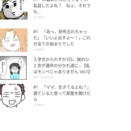
私話したよね？ ねぇ、それで
も…
ぜんぶ私のせい
#1 「あっ、財布忘れちゃっ
た」「いいよ出すよ〜！」これ
が全ての始まりでした
ママ友の財布
入学式からわずか3日、娘のひ
と言が運命の分かれ道に…【私
はモンペじゃありません Vol.1】
私はモンペじゃありません
#1 「ママ、生きてるよね？」
寝ていると思って部屋を開けた
ら
ママが家出した