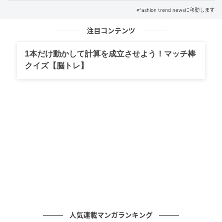
んは「食感と味が再現されてる」と絶賛。小枝の再現
※fashion trend newsに移動します
度が特に気になるところですが、チョコレートクレー
プとしてのクオリティが高いため、満足度も高そうで
注目コンテンツ
す。
1本だけ動かして計算を成立させよう！マッチ棒
クイズ【脳トレ】
あの人気お菓子もスイーツに！？
人気連載マンガランキング