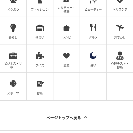
※こちらの記事では@sujiemon様のInstagram投稿を
カルチャー・
どうぶつ
ファッション
ビューティー
ヘルスケア
教養
ご紹介しております。
※記事内の情報は執筆時のものになります。価格変更
や、販売終了の可能性もございます。最新の商品情報
は各お店・ブランドなどにご確認くださいませ。
暮らし
住まい
レシピ
グルメ
おでかけ
writer：河合 ひかる
ビジネス・マ
心理テスト・
元記事で読む
クイズ
恋愛
占い
ネー
診断
次の記事
「美味しすぎて一瞬でペロリ♡」【ローソ
スポーツ
診断
ン】おうちカフェが華やぐ「新作スイーツ」
の記事をもっとみる
ページトップへ戻る