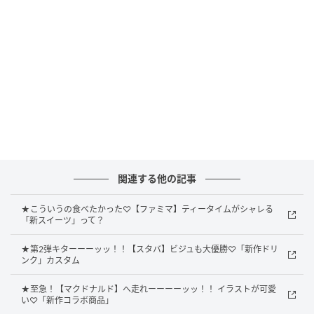
関連する他の記事
★こういうの食べたかった♡【ファミマ】ティータイムがシャレる
「新スイーツ」って？
★第2弾キターーーッッ！！【スタバ】ビジュも大優勝♡「新作ドリ
出典：Instagram
ンク」カスタム
チョコクリームとクランチ、小枝をイメージしたチョ
★至急！【マクドナルド】へ走れーーーーッッ！！ イラストが可愛
コ掛けアーモンドパフの組み合わせに、@sujiemonさ
い♡「新作コラボ商品」