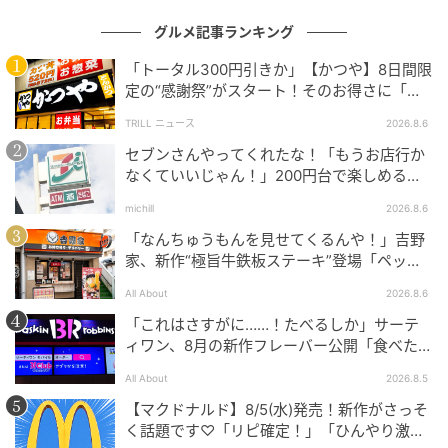
ふんわり甘いマシュマロに癒される
グルメ記事ランキング
「トータル300円引きか」【かつや】8日間限
定の“感謝祭”がスタート！そのお得さに「何
日連続で通えるかなぁ」「激アツ！」の声
TRILL ニュース
2026.8.6
セブンさんやってくれたな！「もうお店行か
なくていいじゃん！」200円台で楽しめる本
格グルメ
michill
2026.8.6
「なんちゅうもんを見せてくるんや！」吉野
家、新作“極旨牛鉄板ステーキ”登場「ペッパ
ーランチを潰しに来たぞ……」
All About
2026.8.6
「これはさすがに……！たべるしか」サーテ
ィワン、8月の新作フレーバー公開「食べた方
が良いですよスイカサマーは」
All About
2026.8.5
【マクドナルド】8/5(水)発売！新作がさっそ
く話題です♡「リピ確定！」「ひんやり激う