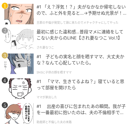
#1 「え？浮気！？」夫がなかなか帰宅しない
ので、ふと外を見ると…→予期せぬ光景が！
｜旦那の不倫が発覚して頭に来たのでメチャ
旦那の不倫が発覚して頭に来たのでメチャクチャにしてやった
クチャにしてやった
最初に感じた違和感…普段マメに連絡をして
こない夫からのLINE【され妻なつこ Vol.1】
され妻なつこ
#1 子どもの実名と顔を晒すママ、大丈夫か
出典：Instagram
な？なんて心配していたら。
「生エンゼルパイ」は、チョコレート・マシュマロ・
SNSに子供の顔を晒すママ
ビスケットの組み合わせが特徴の「エンゼルパイ」を
#1 「ママ、生きてるよね？」寝ていると思
イメージした商品。エンゼルパイそのものといっても
って部屋を開けたら
過言ではない、なじみのあるビジュアルですが、お菓
ママが家出した
子よりひとまわり大きいサイズ感に仕上がっているの
#1 出産の喜びに包まれたあの瞬間。我が子
も嬉しいポイント。
を一番最初に抱いたのは、夫の不倫相手でし
た。
助産師と不倫した夫の末路