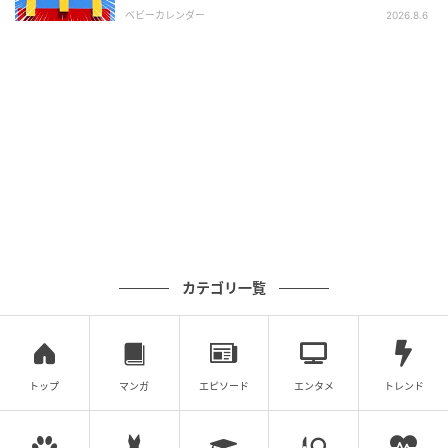
ま」
ベビーカレンダー
2026.8.6
出典：Instagram
生エンゼルパイには、チョコレート・マシュマロ・ビ
スケットに加えて、ホイップクリームも入っているた
め、マシュマロのミルキーさがより際立つ味わいを楽
しめそう。@sujiemonさんが「優しい甘さとほろ苦い
生チョコが最高！」と絶賛する仕上がりは、年齢を問
わず夢中になるかも。
おなじみの味がスイーツで楽しめる【ファミリーマー
ト】の「コラボ商品」。今回の森永コラボで発売され
カテゴリ一覧
た商品は、全部で8種類。今回紹介したスイーツ以外で
も、人気お菓子とのコラボが楽しめるため、ぜひ店頭
でチェックしてみて。
トップ
マンガ
エピソード
エンタメ
トレンド
※本文中の画像は投稿主様より掲載許諾をいただいて
います。