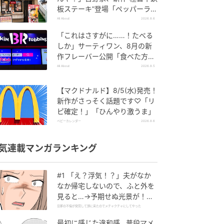
板ステーキ”登場「ペッパーラン
チを潰しに来たぞ……」
All About
2026.8.6
「これはさすがに……！たべる
しか」サーティワン、8月の新
作フレーバー公開「食べた方が
良いですよスイカサマーは」
All About
2026.8.5
【マクドナルド】8/5(水)発売！
新作がさっそく話題です♡「リ
ピ確定！」「ひんやり激うま」
ベビーカレンダー
2026.8.6
気連載マンガランキング
#1 「え？浮気！？」夫がなか
なか帰宅しないので、ふと外を
見ると…→予期せぬ光景が！｜
旦那の不倫が発覚して頭に来た
旦那の不倫が発覚して頭に来たのでメチャクチャにしてやった
のでメチャクチャにしてやった
最初に感じた違和感…普段マメ