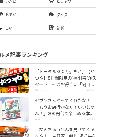
レシピ
どうぶつ
おでかけ
クイズ
占い
診断
ルメ記事ランキング
「トータル300円引きか」【か
つや】8日間限定の“感謝祭”がス
タート！そのお得さに「何日連
続で通えるかなぁ」「激ア
TRILL ニュース
2026.8.6
ツ！」の声
セブンさんやってくれたな！
「もうお店行かなくていいじゃ
ん！」200円台で楽しめる本格
グルメ
michill
2026.8.6
「なんちゅうもんを見せてくる
んや！」吉野家、新作“極旨牛鉄