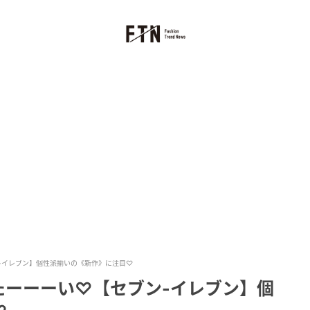
-イレブン】個性派揃いの《新作》に注目♡
たーーーい♡【セブン-イレブン】個