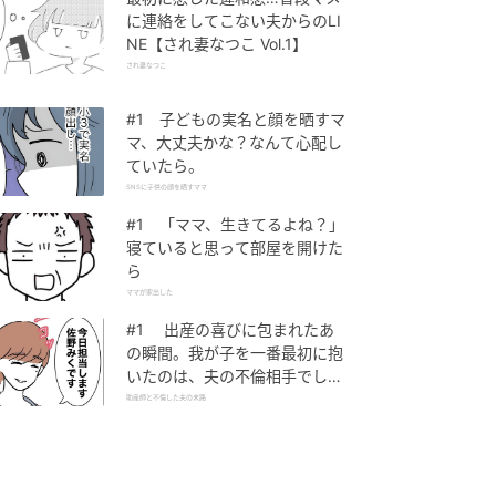
に連絡をしてこない夫からのLI
NE【され妻なつこ Vol.1】
され妻なつこ
#1 子どもの実名と顔を晒すマ
マ、大丈夫かな？なんて心配し
ていたら。
SNSに子供の顔を晒すママ
#1 「ママ、生きてるよね？」
寝ていると思って部屋を開けた
ら
ママが家出した
#1 出産の喜びに包まれたあ
の瞬間。我が子を一番最初に抱
いたのは、夫の不倫相手でし
た。
助産師と不倫した夫の末路