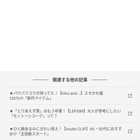
ラ見せしたスタイル。カジュアルなコーデに甘さのあ
るレースをプラスすることで、抜け感のあるバランス
に仕上がります。ちなみにこのレースインナーは、巻
きスカートとしても使える2WAY仕様。着こなしの幅が
広がり、アレンジ次第でさまざまなスタイルが楽しめ
ます。
軽やかなレースベストを羽織れば定番トップス
が新鮮な表情に
関連する他の記事
★パワパフコラボ待ってた！【niko and ...】エモかわ度
120％♡「新作アイテム」
★「とりあえず黒」はもう卒業！【LEPSIM】大人が参考にしたい
「モノトーンコーデ」って？
★ひと癖あるのにきれい見え！【studio CLIP】40・50代におすす
め♡「主役級スカート」