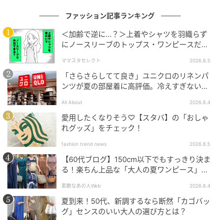
学生時代からアパレル店員を経験し、卒業後もファッ
ション企業で約10年就業。結婚と出産を機に、ファッ
ファッション記事ランキング
ションライターに転身。アパレル店員の経験を生かし
＜加齢で逆に…？＞上着やシャツを羽織らず
たトレンド提案型の情報発信を得意とする。特に、大
にノースリーブのトップス・ワンピースだけ
人を彩る明るいカラーや、ちょっと凝ったデザインな
で外出できる？
ママスタセレクト
2026.8.5
ど、ベーシック派にも“1歩踏み出すきっかけ”になるフ
「さらさらしてて良き」ユニクロのリネンパ
ァッション記事の執筆を目指し、FTNやコーデスナッ
ンツが夏の部屋着に高評価。冷えすぎない肌
プなどのメディアで活動中。
触りが決め手
All About
2026.8.4
元記事で読む
愛用したくなりそう♡【スタバ】の「おしゃ
れグッズ」をチェック！
次の記事
fashion trend news
2026.8.5
【GUバッグ】1,000円台まで値下げキター！
【60代ブログ】150cm以下でもすっきり決ま
見た目以上の収納力な「おしゃれボストン」
る！楽ちん上品な「大人の夏ワンピース」コ
ーデ６選
素敵なあの人Web
2026.8.4
夏到来！50代、新調するなら断然「カゴバッ
の記事をもっとみる
グ」センスのいい大人の選び方とは？