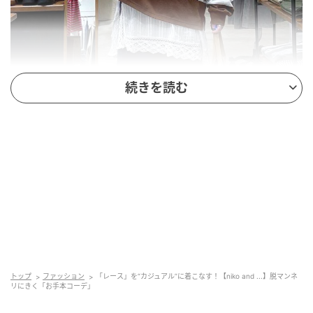
続きを読む
出典：and ST
【niko and ...】「2WAYバテンフリルキャミスカー
ト」¥6,600（税込）
トップ
ファッション
「レース」を“カジュアル”に着こなす！【niko and ...】脱マンネ
リにきく「お手本コーデ」
ゆるサイズのラガーシャツから、レースインナーをチ