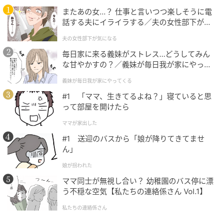
【niko and ...】「レース & メッシュ2WAYベスト」
またあの女…？ 仕事と言いつつ楽しそうに電
¥6,600（税込）
話する夫にイライラする／夫の女性部下が気
になる（1）【夫婦の危機 まんが】
夫の女性部下が気になる
プリントT & ワイドジーンズのラフなコーデに、レース
毎日家に来る義妹がストレス…どうしてみん
のベストをプラス。いつものスタイルもレースの華や
な甘やかすの？／義妹が毎日我が家にやって
かさが加わることで、今っぽい印象に。透け感のある
くる（1）【義父母がシンドイんです！ まん
メッシュ構造のベストだから、重たく見えず軽やかに
義妹が毎日我が家にやってくる
が】
レイヤードできるのも◎ ベストのフードは取り外し可
#1 「ママ、生きてるよね？」寝ていると思
って部屋を開けたら
能、裾・ウエストを絞れる設計で、シルエットのアレ
ンジも楽しめます。
ママが家出した
#1 送迎のバスから「娘が降りてきてませ
※すべての商品情報・画像はand ST出典です。
ん」
※記事内の情報は執筆時のものになります。価格変更
娘が拐われた
や、販売終了の可能性もございます。最新の商品情報
ママ同士が無視し合い？ 幼稚園のバス停に漂
は各お店・ブランドなどにご確認くださいませ。
う不穏な空気【私たちの連絡係さん Vol.1】
私たちの連絡係さん
writer：桃川 アン