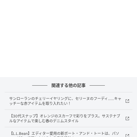
インレッドウェブ
ブルゾンにもデニムにもポイント的にあしらわれたレ
ースのディテールが新鮮。装いに今年らしい新風を漂
わせる。レースブルゾン￥52,800（マージ／S&T） プ
ルオーバー￥14 ,300（サロン アダム エ ロペ） デニム
パンツ￥8,800（ローリーズファーム／アダストリア）
バッグ￥25,300（オウレンティ／セムインターナショ
ナル） ソックス￥990（靴下屋／タビオ） シューズ
￥16,500（ダイアナ／ダイアナ 銀座本店）
関連する他の記事
サンローランのチェリーイヤリングに、セリーヌのフーディ……キャ
ッチーな赤アイテムを取り入れたい！
【30代スナップ】オレンジのスカーフで彩りをプラス。サステナブ
ルなアイテムで楽しむ春のデニムスタイル
【L.L.Bean】エディター愛用の新ボート・アンド・トートは、パソ