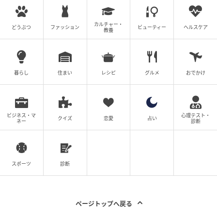
カルチャー・
どうぶつ
ファッション
ビューティー
ヘルスケア
教養
暮らし
住まい
レシピ
グルメ
おでかけ
ビジネス・マ
心理テスト・
クイズ
恋愛
占い
ネー
診断
スポーツ
診断
インレッドウェブ
01_襟、ポケット、袖に施されたかぎ針風レースが可愛
ページトップへ戻る
げバランス。ブルゾン￥15,400（シップス エニィ／シ