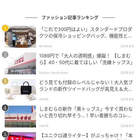
ファッション記事ランキング
「これで300円はよい」スタンダードプロダ
クツの保冷ショッピングバッグ、機能性とデ
ザインでネット大絶賛
All About
2026.8.8
1089円で「大人の透明感」爆誕！ 【しまむ
ら】40・50代に着てほしい「洗練トップス」
fashion trend news
2026.8.8
どう見ても付録のレベルじゃない！大人気ブ
ランドの新作ツイードバッグが高見え＆大容
量♡
michill
2026.8.8
インレッドウェブ
しまむらの新作「黒トップス」今すぐ買わな
いと売り切れ早そう…！早い者勝ちのコレ買
いリスト
michill
2026.8.7
【ユニクロ通ライター】がぶっちゃけ！「本