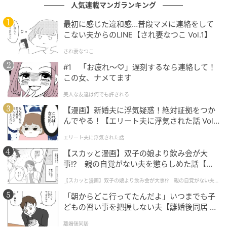
人気連載マンガランキング
最初に感じた違和感…普段マメに連絡をして
こない夫からのLINE【され妻なつこ Vol.1】
され妻なつこ
#1 「お疲れ〜♡」遅刻するなら連絡して！
この女、ナメてます
美人な友達は何でも許される
【漫画】新婚夫に浮気疑惑！絶対証拠をつか
んでやる！【エリート夫に浮気された話 Vol.
1】
エリート夫に浮気された話
【スカッと漫画】双子の娘より飲み会が大
インレッドウェブ
事!? 親の自覚がない夫を懲らしめた話【第1
話】
【スカッと漫画】双子の娘より飲み会が大事!? 親の自覚がない夫を
懲らしめた話
「朝からどこ行ってたんだよ」いつまでも子
どもの習い事を把握しない夫【離婚後同居 Vo
l.1】
離婚後同居