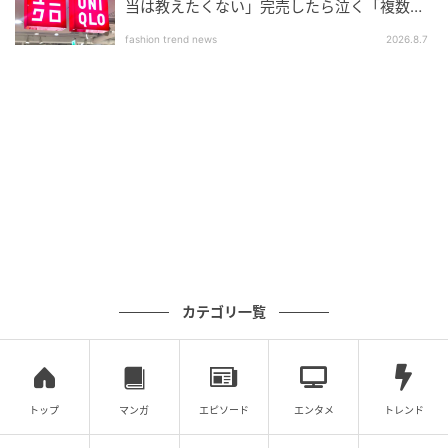
当は教えたくない」完売したら泣く「複数買
いアイテム」
fashion trend news
2026.8.7
カテゴリ一覧
インレッドウェブ
トップ
マンガ
エピソード
エンタメ
トレンド