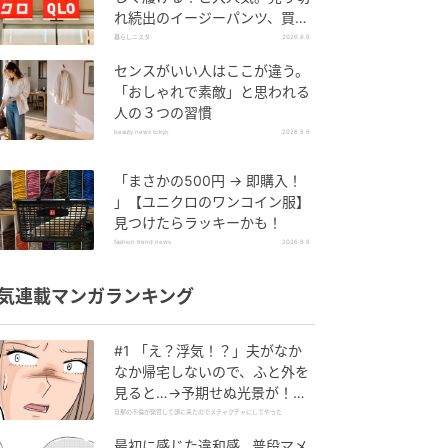
れ続出のイージーパンツ、買っ
てみた！
暮らしニスタ
2026.8.6
センスがいい人はここが違う。
「おしゃれで素敵」と思われる
人の３つの習慣
beauty news tokyo
2026.8.6
「まさかの500円 → 即購入！
」【ユニクロのワンコイン服】
見つけたらラッキーかも！
fashion trend news
2026.8.6
気連載マンガランキング
#1 「え？浮気！？」夫がなか
なか帰宅しないので、ふと外を
見ると…→予期せぬ光景が！｜
旦那の不倫が発覚して頭に来た
旦那の不倫が発覚して頭に来たのでメチャクチャにしてやった
のでメチャクチャにしてやった
最初に感じた違和感…普段マメ