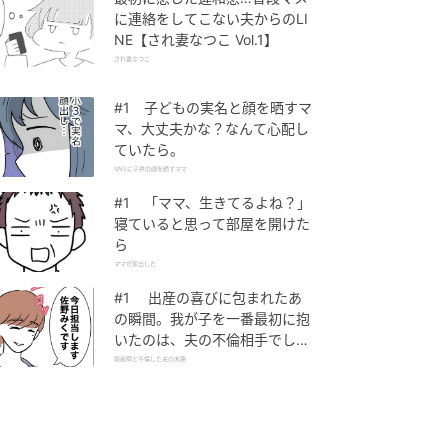
に連絡をしてこない夫からのLI
NE【され妻なつこ Vol.1】
され妻なつこ
#1 子どもの実名と顔を晒すマ
マ、大丈夫かな？なんて心配し
ていたら。
SNSに子供の顔を晒すママ
#1 「ママ、生きてるよね？」
寝ていると思って部屋を開けた
ら
ママが家出した
#1 出産の喜びに包まれたあ
の瞬間。我が子を一番最初に抱
いたのは、夫の不倫相手でし
た。
助産師と不倫した夫の末路