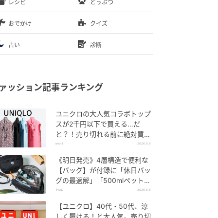
レシピ
どうぶつ
おでかけ
クイズ
占い
診断
ァッション記事ランキング
ユニクロの大人気コラボトップ
スが2千円以下で買える…だ
と？！売り切れる前に絶対買
い！
michill
2026.8.6
《明日発売》4層構造で便利な
【バッグ】が付録に「休日バッ
グの最適解」「500mlペットボ
トルも入る」
4yuuu
2026.8.6
【ユニクロ】40代・50代、涼
しく履ける！と大人気。売り切