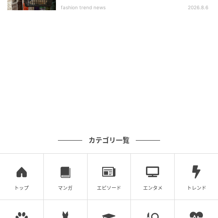
カート」¥7,700（税込）
fashion trend news
2026.8.6
レーヨンとリネンをブレンドした生地をたっぷり使
用。落ち感と揺れ感が優美な雰囲気を演出するスカー
ト。1点投入するだけでコーデがパッと華やぎ、春らし
さもおしゃれ度もグンと高まります。ブラウスを合わ
せてフェミニンに、ロゴTを合わせてカジュアルにも着
回せそうです。
周りと差がつく一癖デザイン
カテゴリ一覧
トップ
マンガ
エピソード
エンタメ
トレンド