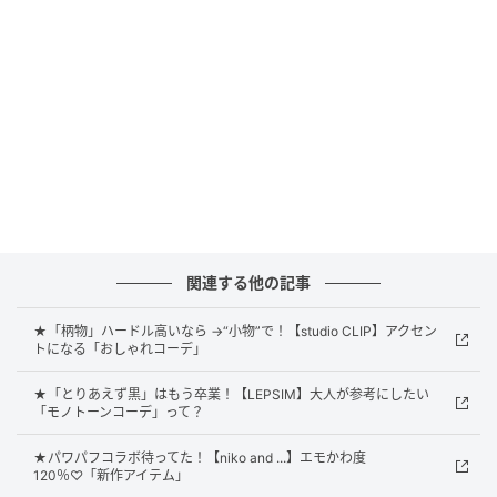
こなれ感のある着こなしを楽しめます。サラッと着ら
れるリネンブレンド素材で作られているため、気温が
上がるこれからの時期も快適に過ごせそうです。
大人可愛いレトロっぽ小花柄スカート
関連する他の記事
★「柄物」ハードル高いなら →“小物”で！【studio CLIP】アクセン
トになる「おしゃれコーデ」
★「とりあえず黒」はもう卒業！【LEPSIM】大人が参考にしたい
「モノトーンコーデ」って？
★パワパフコラボ待ってた！【niko and ...】エモかわ度
120％♡「新作アイテム」