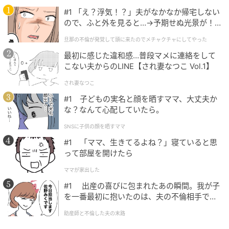
盛り上げるスカート。ベージュベースの落ち着いた配
#1 「え？浮気！？」夫がなかなか帰宅しない
色で、ミドル世代もコーデに取り入れやすそうです。
ので、ふと外を見ると…→予期せぬ光景が！
落ち感のある素材を使用したIラインシルエットで、上
｜旦那の不倫が発覚して頭に来たのでメチャ
旦那の不倫が発覚して頭に来たのでメチャクチャにしてやった
クチャにしてやった
品な印象に。コンパクトシルエットのトップスにもオ
最初に感じた違和感…普段マメに連絡をして
ーバーサイズのトップスにも合わせやすいのも嬉しい
こない夫からのLINE【され妻なつこ Vol.1】
ポイントです。
され妻なつこ
#1 子どもの実名と顔を晒すママ、大丈夫か
な？なんて心配していたら。
1点投入で着映えるギャザースカート
SNSに子供の顔を晒すママ
#1 「ママ、生きてるよね？」寝ていると思
って部屋を開けたら
ママが家出した
#1 出産の喜びに包まれたあの瞬間。我が子
を一番最初に抱いたのは、夫の不倫相手でし
た。
助産師と不倫した夫の末路