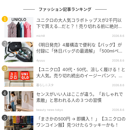
ファッション記事ランキング
ユニクロの大人気コラボトップスが2千円以
下で買える…だと？！売り切れる前に絶対買
い！
michill
2026.8.6
《明日発売》4層構造で便利な【バッグ】が
付録に「休日バッグの最適解」「500mlペッ
トボトルも入る」
4yuuu
2026.8.6
【ユニクロ】40代・50代、涼しく履ける！と
大人気。売り切れ続出のイージーパンツ、買
ってみた！
暮らしニスタ
2026.8.6
センスがいい人はここが違う。「おしゃれで
素敵」と思われる人の３つの習慣
beauty news tokyo
2026.8.6
出典：and ST
「まさかの500円 → 即購入！ 」【ユニクロの
ワンコイン服】見つけたらラッキーかも！
【studio CLIP】「リネンレーヨンアソートギャザース