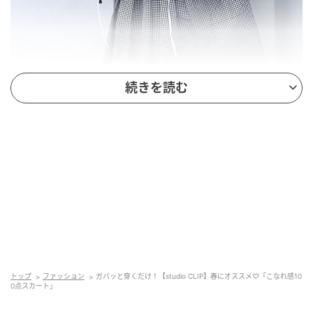
続きを読む
出典：and ST
【studio CLIP】「リネン混チェックコクーンスカー
ト」¥7,590（税込）
クラシック回帰の流れを受け、今シーズンもトレンド
継続中のチェック柄。爽やかなギンガムチェック柄は
トップ
ファッション
ガバッと穿くだけ！【studio CLIP】春にオススメ♡「こなれ感10
春コーデにぴったりです。ふわっとボリューム感のあ
0点スカート」
るコクーンシルエットで着映え力も抜群。穿くだけで