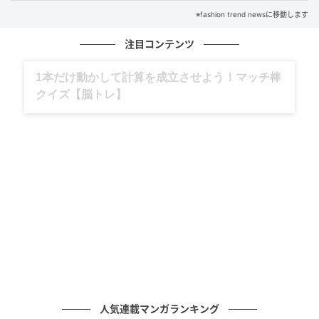
※fashion trend newsに移動します
注目コンテンツ
グルメ、ギャグ、子育て、旅行記……全部、読
めます。
出典：and ST
【studio CLIP】「ミニフラワーストレートスカート」
¥5,990（税込）
レトロな小花柄デザインが、春ムードもトレンド感も
人気連載マンガランキング