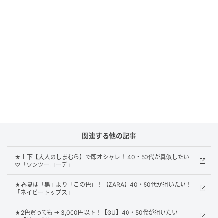
華やかなレースがドッキングされたTシャツは、大人コ
ーデを格上げしてくれる予感。アシンメトリーの裾も
アクセントになり、装いに新鮮さを添えてくれます。
スカートと合わせればフェミニンに、パンツを投入す
れば甘さを抑えた大人っぽいスタイルに。
たっぷりのフリルでロマンティックムードに
関連する他の記事
★上下【大人のしまむら】で即オシャレ！ 40・50代が真似したい
♡「ワンツーコーデ」
★春夏は「黒」より「この色」！【ZARA】40・50代が狙いたい！
「ネイビートップス」
★2色買っても → 3,000円以下！【GU】40・50代が狙いたい