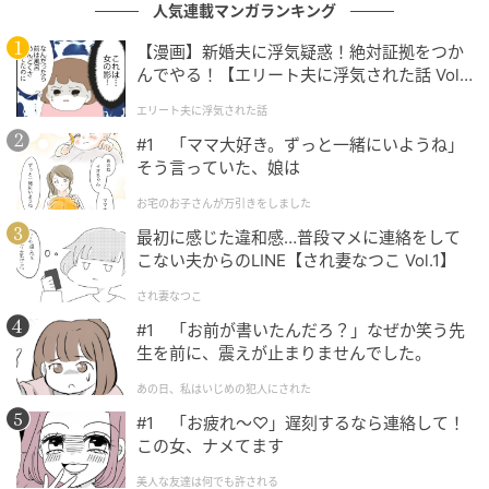
人気連載マンガランキング
【ZARA】「フリルショートスリーブTシャツ」
¥3,990（税込）
【漫画】新婚夫に浮気疑惑！絶対証拠をつか
んでやる！【エリート夫に浮気された話 Vol.
1】
生地を重ねたボリューミーなフリル袖が目を引くこち
エリート夫に浮気された話
らのTシャツは、1枚で主役級の存在感。身頃はシンプ
#1 「ママ大好き。ずっと一緒にいようね」
ルなので派手見えすることなく、大人も着やすそうで
そう言っていた、娘は
す。気になりがちな肩や二の腕をふんわりと覆ってく
お宅のお子さんが万引きをしました
れるのもポイント。ジーンズと合わせてカジュアル
最初に感じた違和感…普段マメに連絡をして
に、スカートと合わせてきれいめにも決まる着まわし
こない夫からのLINE【され妻なつこ Vol.1】
やすい一枚です。
され妻なつこ
※すべての商品情報・画像はZARA出典です。
#1 「お前が書いたんだろ？」なぜか笑う先
生を前に、震えが止まりませんでした。
※記事内の情報は執筆時のものになります。価格変更
や、販売終了の可能性もございます。最新の商品情報
あの日、私はいじめの犯人にされた
は各お店・ブランドなどにご確認くださいませ。
#1 「お疲れ〜♡」遅刻するなら連絡して！
この女、ナメてます
writer：マエダ エミカ
美人な友達は何でも許される