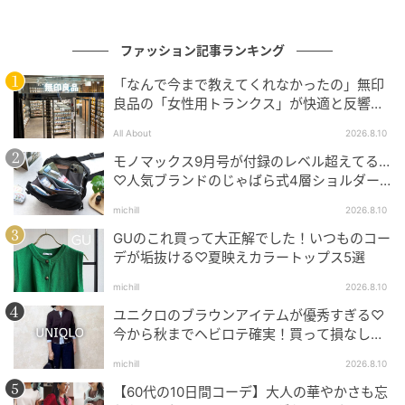
アパレル販売員を経験後に、フリーライターに転身。
ファッション・美容分野の記事執筆を得意とする。美
ファッション記事ランキング
容のマーケターとしても活動するキャリアから、リサ
ーチに基づくトレンド情報をベースに記事執筆を行
「なんで今まで教えてくれなかったの」無印
良品の「女性用トランクス」が快適と反響。
う。
ペチコート代わりにも
All About
2026.8.10
元記事で読む
モノマックス9月号が付録のレベル超えてる…
♡人気ブランドのじゃばら式4層ショルダー
次の記事
バッグ
michill
2026.8.10
「普段、柄物着ない」→【しまむら】ならプ
GUのこれ買って大正解でした！いつものコー
チプラで試せる！ 大人に似合う「おしゃ見え
デが垢抜ける♡夏映えカラートップス5選
アイテム」
michill
2026.8.10
の記事をもっとみる
ユニクロのブラウンアイテムが優秀すぎる♡
今から秋までヘビロテ確実！買って損なしの
名品リスト
michill
2026.8.10
【60代の10日間コーデ】大人の華やかさも忘