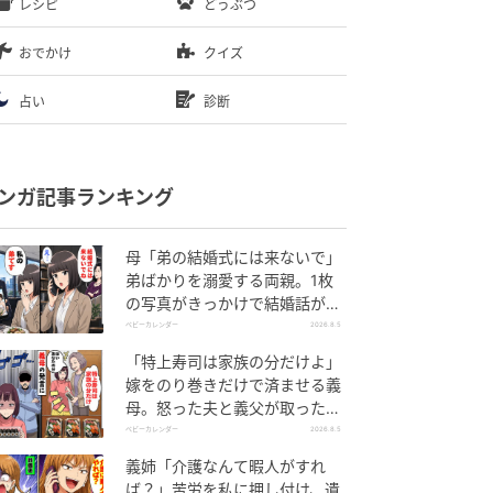
レシピ
どうぶつ
おでかけ
クイズ
占い
診断
ンガ記事ランキング
母「弟の結婚式には来ないで」
弟ばかりを溺愛する両親。1枚
の写真がきっかけで結婚話がな
くなったワケ
ベビーカレンダー
2026.8.5
「特上寿司は家族の分だけよ」
嫁をのり巻きだけで済ませる義
母。怒った夫と義父が取った行
動とは
ベビーカレンダー
2026.8.5
義姉「介護なんて暇人がすれ
ば？」苦労を私に押し付け、遺