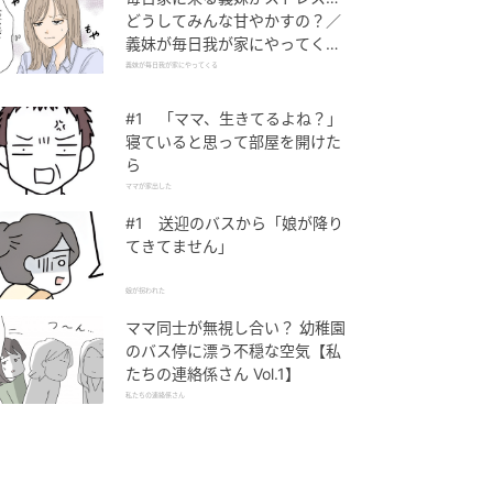
どうしてみんな甘やかすの？／
義妹が毎日我が家にやってくる
（1）【義父母がシンドイんで
義妹が毎日我が家にやってくる
す！ まんが】
#1 「ママ、生きてるよね？」
寝ていると思って部屋を開けた
ら
ママが家出した
#1 送迎のバスから「娘が降り
てきてません」
娘が拐われた
ママ同士が無視し合い？ 幼稚園
のバス停に漂う不穏な空気【私
たちの連絡係さん Vol.1】
私たちの連絡係さん