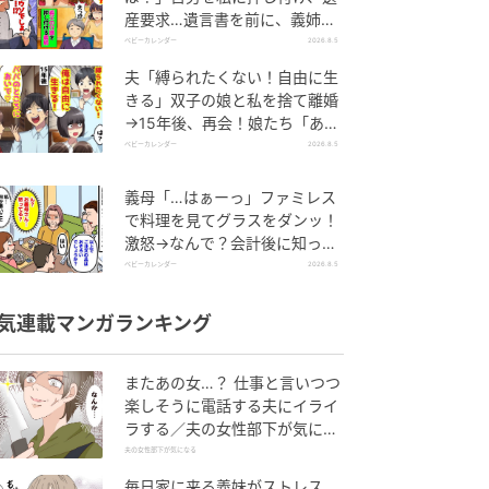
産要求…遺言書を前に、義姉が
顔面蒼白のワケ
ベビーカレンダー
2026.8.5
夫「縛られたくない！自由に生
きる」双子の娘と私を捨て離婚
→15年後、再会！娘たち「あん
た誰？」論破された元夫は
ベビーカレンダー
2026.8.5
義母「…はぁーっ」ファミレス
で料理を見てグラスをダンッ！
激怒→なんで？会計後に知った
暗黙のルール
ベビーカレンダー
2026.8.5
気連載マンガランキング
またあの女…？ 仕事と言いつつ
楽しそうに電話する夫にイライ
ラする／夫の女性部下が気にな
る（1）【夫婦の危機 まんが】
夫の女性部下が気になる
毎日家に来る義妹がストレス…