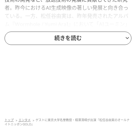
者。昨今におけるAI生成映像の著しい発展と向き合っ
ている。一方、松任谷由実は、昨年発売されたアルバ
ム『Wormhole / Yumi AraI』において「AIユーミン」
を活用するなど、AI技術と音楽の融合に取り組んでき
続きを読む
た。
2人は「第77回日本放送協会 放送文化賞」を共に受賞
し、授賞式での会話をきっかけに今回のゲスト出演が
実現。「人間とAIの共生」について二人の考えが交わ
る場面も予定している。
相澤清晴をゲストに迎える『松任谷由実のオールナイ
トニッポンGOLD』は4月17日（金）22時から放送。
トップ
エンタメ
ゲストに東京大学名誉教授・相澤清晴が出演『松任谷由実のオールナ
イトニッポンGOLD』