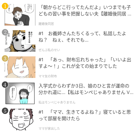
「朝からどこ行ってたんだよ」いつまでも子
どもの習い事を把握しない夫【離婚後同居 Vo
l.1】
離婚後同居
#1 お義姉さんたちくるって、私話したよ
ね？ ねぇ、それでも…
ぜんぶ私のせい
#1 「あっ、財布忘れちゃった」「いいよ出
すよ〜！」これが全ての始まりでした
ママ友の財布
入学式からわずか3日、娘のひと言が運命の
分かれ道に…【私はモンペじゃありません Vo
l.1】
私はモンペじゃありません
#1 「ママ、生きてるよね？」寝ていると思
って部屋を開けたら
ママが家出した