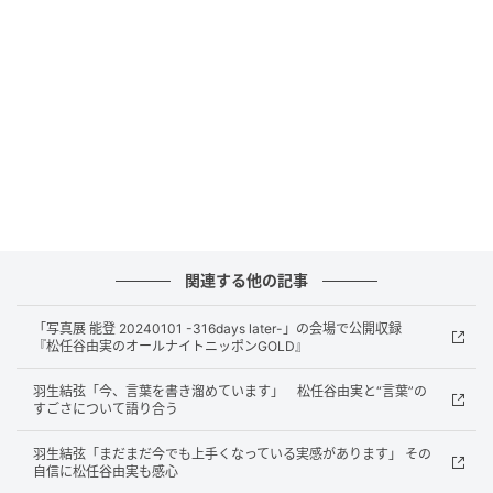
【番組概要】
■番組タイトル『松任谷由実のオールナイトニッポン
GOLD』
関連する他の記事
■放送日時：2026年4月17日（金） 22時～24時
■パーソナリティ：松任谷由実
「写真展 能登 20240101 -316days later-」の会場で公開収録
『松任谷由実のオールナイトニッポンGOLD』
■ゲスト：相澤清晴（東京大学名誉教授）
■メールアドレス：yuming@allnightnippon.com
羽生結弦「今、言葉を書き溜めています」 松任谷由実と“言葉”の
すごさについて語り合う
■番組X：@yuming_anng
■番組ハッシュタグ：#ユーミンANNG
羽生結弦「まだまだ今でも上手くなっている実感があります」 その
自信に松任谷由実も感心
◆この番組は、radikoのタイムフリー機能で、放送1週