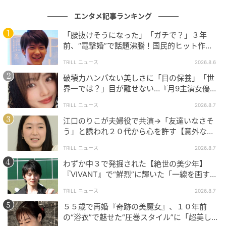
エンタメ記事ランキング
「腰抜けそうになった」「ガチで？」３年
前、“電撃婚”で話題沸騰！国民的ヒット作
『逃げ恥』で異彩放った【国宝級イケメン】
TRILL ニュース
2026.8.6
破壊力ハンパない美しさに「目の保養」「世
界一では？」目が離せない…『月9主演女優
（34歳）』“極上”美ショットがすごい
TRILL ニュース
2026.8.7
江口のりこが夫婦役で共演→「友達いなさそ
う」と誘われ２０代から心を許す【意外な親
友芸人】とは？
TRILL ニュース
2026.8.7
わずか中３で発掘された【絶世の美少年】
『VIVANT』で“鮮烈”に輝いた「一線を画す」
イケメン俳優
TRILL ニュース
2026.8.7
５５歳で再婚『奇跡の美魔女』、１０年前
の“浴衣”で魅せた“圧巻スタイル”に「超美し