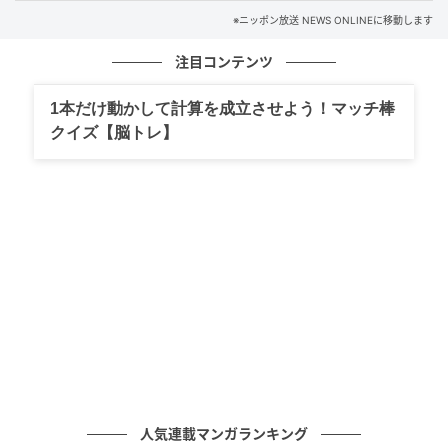
間後まで聴くことができる。
※ニッポン放送 NEWS ONLINEに移動します
⇒
https://radiko.jp/share/?
注目コンテンツ
sid=LFR&t=20260417220000
1本だけ動かして計算を成立させよう！マッチ棒
元記事で読む
クイズ【脳トレ】
次の記事
全国、いつでも、どこでも、何度でも楽しめ
る！『なにわ男子の初心ラジ！』 radikoポッ
ドキャストで配信スタート！
の記事をもっとみる
人気連載マンガランキング