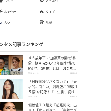
レシピ
どうぶつ
おでかけ
クイズ
占い
診断
ンタメ記事ランキング
４５歳年下・“加藤茶の妻”が暴
露…朝４時から“２年間”極秘で
続けた【副業】とは「お金を稼
ぐのって大変」
TRILL ニュース
2026.8.6
「日曜劇場ヤバくない？」「天
才的に面白い」劇場版が“興収１
５億”を記録！「一生言い続け
る」放送後も続く“切望の声”
TRILL ニュース
2026.8.5
偏差値７０超え『超難関校』出
身！「次元が違う」「完璧すぎ