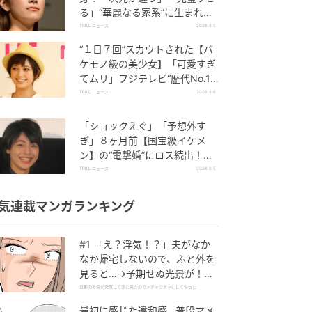
る」“華麗なる家系”に生まれた
【規格外の逸材】
TRILL ニュース
2026.8.5
“１日７回”スカウトされた【バ
ケモノ級の美少女】「可愛すぎ
てムリ」フジテレビ“歴代No.1
作”で輝いた『美人女優』
TRILL ニュース
2026.8.6
「ショックえぐ」「予想外す
ぎ」８ヶ月前【国宝級イケメ
ン】の“電撃婚”にロス続出！興
収“９５億超え”シリーズで輝い
TRILL ニュース
2026.8.5
た逸材
気連載マンガランキング
#1 「え？浮気！？」夫がなか
なか帰宅しないので、ふと外を
見ると…→予期せぬ光景が！｜
旦那の不倫が発覚して頭に来た
旦那の不倫が発覚して頭に来たのでメチャクチャにしてやった
のでメチャクチャにしてやった
最初に感じた違和感…普段マメ