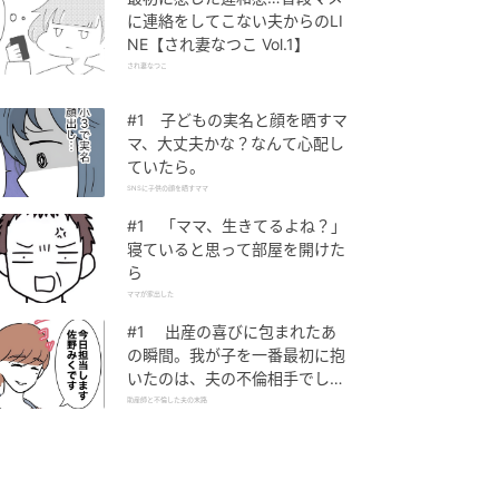
に連絡をしてこない夫からのLI
NE【され妻なつこ Vol.1】
され妻なつこ
#1 子どもの実名と顔を晒すマ
マ、大丈夫かな？なんて心配し
ていたら。
SNSに子供の顔を晒すママ
#1 「ママ、生きてるよね？」
寝ていると思って部屋を開けた
ら
ママが家出した
#1 出産の喜びに包まれたあ
の瞬間。我が子を一番最初に抱
いたのは、夫の不倫相手でし
た。
助産師と不倫した夫の末路