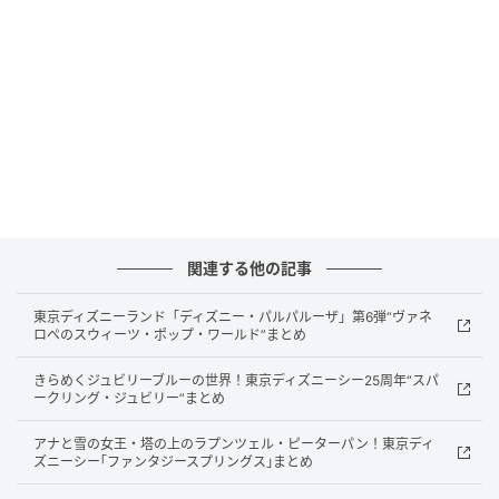
発表者: 岡山理科大学、モンゴル科学アカデミー古
生物学研究所、モンゴル国立大学
関連する他の記事
発見地: モンゴル北部サイジュラハ地域
東京ディズニーランド「ディズニー・パルパルーザ」第6弾“ヴァネ
地層年代: 白亜紀前期約1億2千万年前
ロペのスウィーツ・ポップ・ワールド”まとめ
足跡数: 31個
きらめくジュビリーブルーの世界！東京ディズニーシー25周年“スパ
論文掲載日: 2026年3月19日
ークリング・ジュビリー”まとめ
掲載誌: Ichnos
アナと雪の女王・塔の上のラプンツェル・ピーターパン！東京ディ
ズニーシー｢ファンタジースプリングス｣まとめ
今回の調査では、約70年前に報告されたまま所在不明