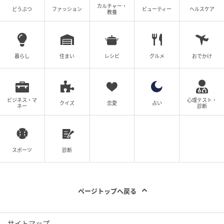
カルチャー・
どうぶつ
ファッション
ビューティー
ヘルスケア
教養
暮らし
住まい
レシピ
グルメ
おでかけ
ビジネス・マ
心理テスト・
クイズ
恋愛
占い
ネー
診断
スポーツ
診断
竜脚類: 2頭分
ページトップへ戻る
獣脚類: 5頭分
竜脚類推定全長: 15m以上
サイトマップ