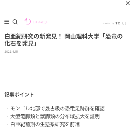
白亜紀研究の新発見！ 岡山理科大学「恐竜の
化石を発見」
2026.4.15
記事ポイント
モンゴル北部で最古級の恐竜足跡群を確認
大型竜脚類と獣脚類の分布域拡大を証明
白亜紀前期の生態系研究を前進