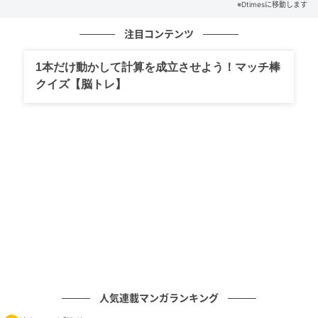
だった恐竜足跡化石産地を再発見しています。
※Dtimesに移動します
同じ地層面に大型植物食恐竜の竜脚類と大型肉食恐竜
注目コンテンツ
の獣脚類の足跡が残っていたことが確認されていま
1本だけ動かして計算を成立させよう！マッチ棒
す。
クイズ【脳トレ】
モンゴルでは白亜紀前期の大型恐竜の証拠が限られて
おり、今回の発見は分布域の空白を埋める成果です。
再発見された産地と当時の環境
人気連載マンガランキング