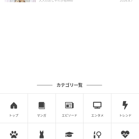
大人のおしゃれ手帖web
2026.8.7
くとき』『やばっ！』～vol.47
この産地は、白亜紀前期のモンゴルの自然環境を具体
的に示す調査地点です。
東アジアと北米の動物相の比較に重要な地域であるモ
ンゴルの研究を前進させます。
カテゴリ一覧
トップ
マンガ
エピソード
エンタメ
トレンド
大型竜脚類と獣脚類の足跡の特徴