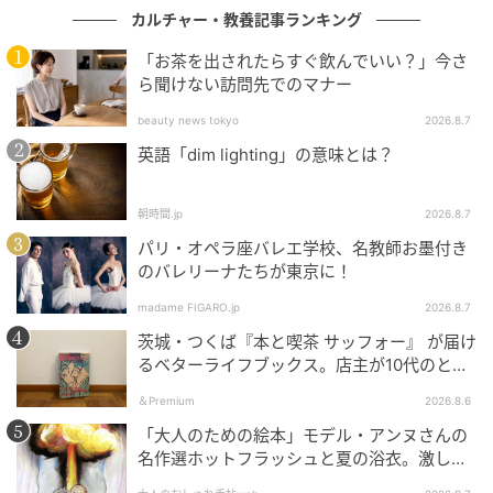
けたという短い報告だけが残っています。
カルチャー・教養記事ランキング
2024年に共同調査隊が現地の協力を得て場所を特定
「お茶を出されたらすぐ飲んでいい？」今さ
し、大型獣脚類と大型竜脚類の足跡を確認していま
ら聞けない訪問先でのマナー
す。
beauty news tokyo
2026.8.7
英語「dim lighting」の意味とは？
足跡は、湖面が下がって砂層の表面が現れた時に恐竜
が歩いたことで形成されたと考えられています。
朝時間.jp
2026.8.7
パリ・オペラ座バレエ学校、名教師お墨付き
のバレリーナたちが東京に！
madame FIGARO.jp
2026.8.7
茨城・つくば『本と喫茶 サッフォー』 が届け
るベターライフブックス。店主が10代のとき
に、私の生き方を変えた本として挙げてくれ
＆Premium
2026.8.6
た本は『くちびるから散弾銃』。
「大人のための絵本」モデル・アンヌさんの
名作選ホットフラッシュと夏の浴衣。激しい
「熱」が教えてくれた平和の絵本～『風が吹