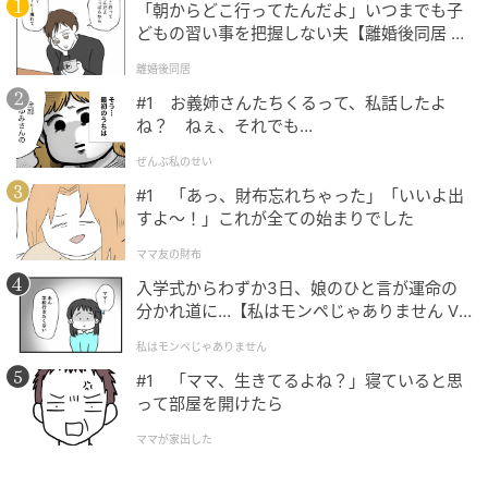
「朝からどこ行ってたんだよ」いつまでも子
どもの習い事を把握しない夫【離婚後同居 Vo
l.1】
離婚後同居
#1 お義姉さんたちくるって、私話したよ
ね？ ねぇ、それでも…
ぜんぶ私のせい
#1 「あっ、財布忘れちゃった」「いいよ出
すよ〜！」これが全ての始まりでした
ママ友の財布
入学式からわずか3日、娘のひと言が運命の
分かれ道に…【私はモンペじゃありません Vo
再発見調査: 2024年
l.1】
私はモンペじゃありません
詳細調査: 2025年
地層名: シネフダグ層
#1 「ママ、生きてるよね？」寝ていると思
って部屋を開けたら
堆積環境: 巨大な湖の堆積物
ママが家出した
サイジュラハでは、過去に地理学者が恐竜化石を見つ