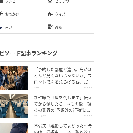
レシピ
どうぶつ
おでかけ
クイズ
占い
診断
ピソード記事ランキング
「予約した部屋と違う。海がほ
とんど見えないじゃないか」フ
ロントで声を荒らげる客。だ
が、支配人が予約記録を示した
GLAM
2026.8.6
結果
新幹線で「席を倒します」伝え
てから倒したら…→その後、後
ろの乗客の“予想外の行動”に
「不快ですぐに立ち去りまし
TRILL ニュース
2026.8.6
た」
不倫夫「離婚してよかった〜今
の嫁、妊娠中！」→「私も♡で