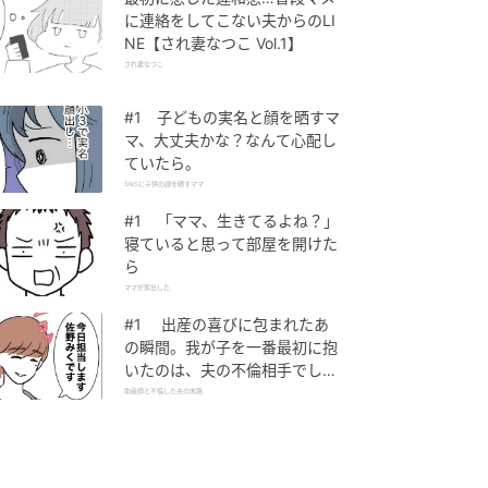
に連絡をしてこない夫からのLI
NE【され妻なつこ Vol.1】
され妻なつこ
#1 子どもの実名と顔を晒すマ
マ、大丈夫かな？なんて心配し
ていたら。
SNSに子供の顔を晒すママ
#1 「ママ、生きてるよね？」
寝ていると思って部屋を開けた
ら
ママが家出した
#1 出産の喜びに包まれたあ
の瞬間。我が子を一番最初に抱
いたのは、夫の不倫相手でし
た。
助産師と不倫した夫の末路