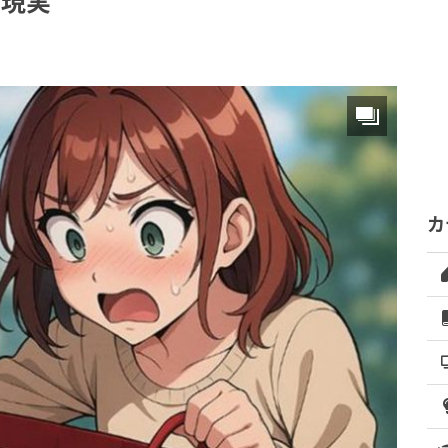
の現実
カ