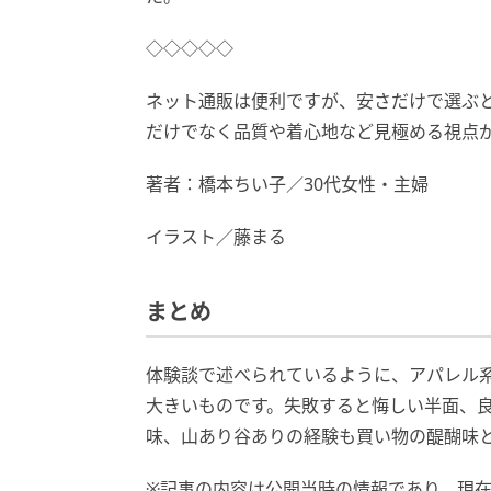
◇◇◇◇◇
ネット通販は便利ですが、安さだけで選ぶ
だけでなく品質や着心地など見極める視点
著者：橋本ちい子／30代女性・主婦
イラスト／藤まる
まとめ
体験談で述べられているように、アパレル
大きいものです。失敗すると悔しい半面、
味、山あり谷ありの経験も買い物の醍醐味
※記事の内容は公開当時の情報であり、現