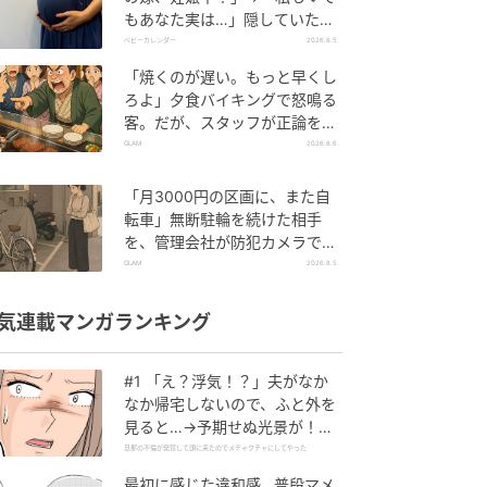
もあなた実は…」隠していた事
実を暴露した結果
ベビーカレンダー
2026.8.5
「焼くのが遅い。もっと早くし
ろよ」夕食バイキングで怒鳴る
客。だが、スタッフが正論を並
べた結果
GLAM
2026.8.6
「月3000円の区画に、また自
転車」無断駐輪を続けた相手
を、管理会社が防犯カメラで特
定した朝
GLAM
2026.8.5
気連載マンガランキング
#1 「え？浮気！？」夫がなか
なか帰宅しないので、ふと外を
見ると…→予期せぬ光景が！｜
旦那の不倫が発覚して頭に来た
旦那の不倫が発覚して頭に来たのでメチャクチャにしてやった
のでメチャクチャにしてやった
最初に感じた違和感…普段マメ