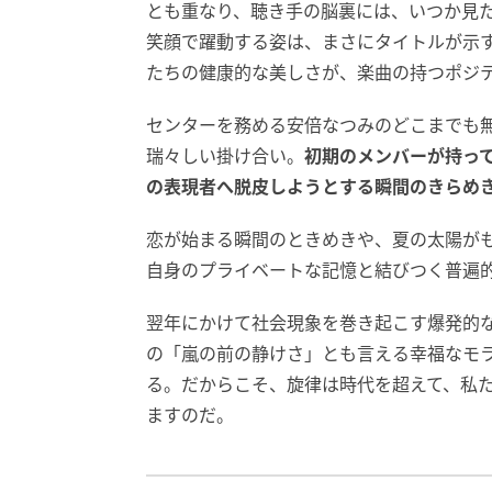
とも重なり、聴き手の脳裏には、いつか見
笑顔で躍動する姿は、まさにタイトルが示
たちの健康的な美しさが、楽曲の持つポジ
センターを務める安倍なつみのどこまでも
瑞々しい掛け合い。
初期のメンバーが持っ
の表現者へ脱皮しようとする瞬間のきらめ
恋が始まる瞬間のときめきや、夏の太陽が
自身のプライベートな記憶と結びつく普遍
翌年にかけて社会現象を巻き起こす爆発的
の「嵐の前の静けさ」とも言える幸福なモ
る。だからこそ、旋律は時代を超えて、私
ますのだ。