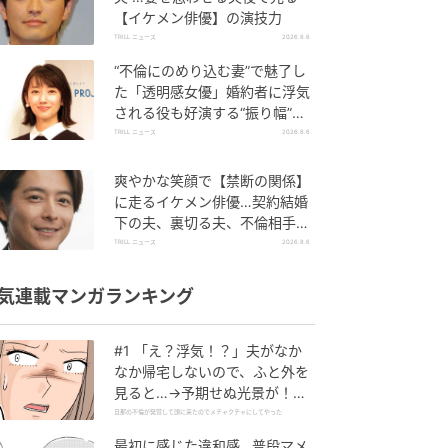
【イケメン俳優】の演技力
TRILL ニュース
2026.8.6
“不倫にのめり込む妻”で魅了し
た「透明感女優」婚約者に浮気
される役も好演する“振り幅”が
スゴイ
TRILL ニュース
2026.8.6
爽やかな笑顔で【禁断の関係】
に走るイケメン俳優…契約結婚
下の夫、裏切る夫、不倫相手を
演じ分けた俳優の危うい魅力
TRILL ニュース
2026.8.6
気連載マンガランキング
#1 「え？浮気！？」夫がなか
なか帰宅しないので、ふと外を
見ると…→予期せぬ光景が！｜
旦那の不倫が発覚して頭に来た
旦那の不倫が発覚して頭に来たのでメチャクチャにしてやった
のでメチャクチャにしてやった
最初に感じた違和感…普段マメ