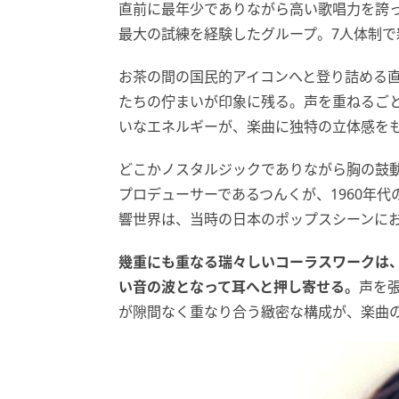
直前に最年少でありながら高い歌唱力を誇
最大の試練を経験したグループ。7人体制
お茶の間の国民的アイコンへと登り詰める
たちの佇まいが印象に残る。声を重ねるご
いなエネルギーが、楽曲に独特の立体感を
どこかノスタルジックでありながら胸の鼓
プロデューサーであるつんくが、1960年
響世界は、当時の日本のポップスシーンに
幾重にも重なる瑞々しいコーラスワークは
い音の波となって耳へと押し寄せる。
声を
が隙間なく重なり合う緻密な構成が、楽曲