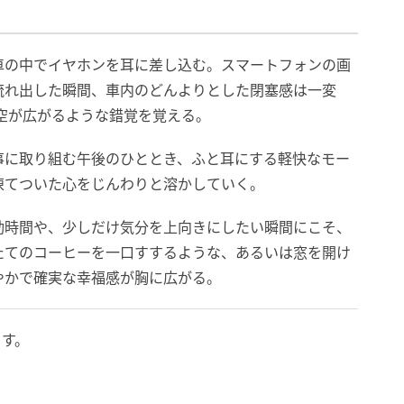
車の中でイヤホンを耳に差し込む。スマートフォンの画
流れ出した瞬間、車内のどんよりとした閉塞感は一変
青空が広がるような錯覚を覚える。
事に取り組む午後のひととき、ふと耳にする軽快なモー
凍てついた心をじんわりと溶かしていく。
動時間や、少しだけ気分を上向きにしたい瞬間にこそ、
たてのコーヒーを一口すするような、あるいは窓を開け
やかで確実な幸福感が胸に広がる。
ます。