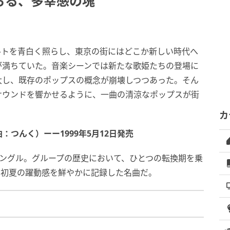
ちる、多幸感の塊
ァルトを青白く照らし、東京の街にはどこか新しい時代へ
が満ちていた。音楽シーンでは新たな歌姫たちの登場に
大し、既存のポップスの概念が崩壊しつつあった。そん
サウンドを響かせるように、一曲の清涼なポップスが街
カ
つんく）ーー1999年5月12日発売
シングル。グループの歴史において、ひとつの転換期を乗
年の初夏の躍動感を鮮やかに記録した名曲だ。