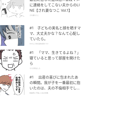
に連絡をしてこない夫からのLI
NE【され妻なつこ Vol.1】
され妻なつこ
#1 子どもの実名と顔を晒すマ
マ、大丈夫かな？なんて心配し
ていたら。
SNSに子供の顔を晒すママ
#1 「ママ、生きてるよね？」
寝ていると思って部屋を開けた
ら
ママが家出した
#1 出産の喜びに包まれたあ
の瞬間。我が子を一番最初に抱
いたのは、夫の不倫相手でし
た。
助産師と不倫した夫の末路