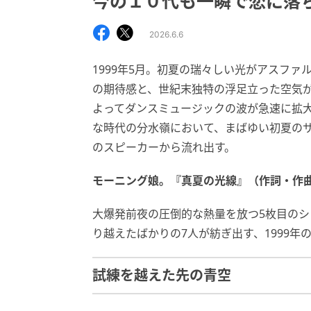
今の１０代も一瞬で恋に落
2026.6.6
1999年5月。初夏の瑞々しい光がアスフ
の期待感と、世紀末独特の浮足立った空気
よってダンスミュージックの波が急速に拡
な時代の分水嶺において、まばゆい初夏の
のスピーカーから流れ出す。
モーニング娘。『真夏の光線』（作詞・作曲：
大爆発前夜の圧倒的な熱量を放つ5枚目の
り越えたばかりの7人が紡ぎ出す、1999
試練を越えた先の青空