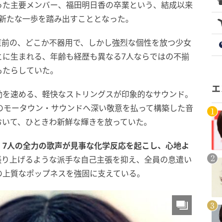
った主要メンバー、福田明日香の卒業という、結成以来
で新たな一歩を踏み出すこととなった。
直前の、どこか不器用で、しかし強烈な個性を放つ少女
とに生まれる、年齢も経歴も異なる7人ならではの不揃
もたらしていた。
エ
動を速める、軽快なストリングスが印象的なサウンド。
代のモータウン・サウンドへ深い敬意を払って構築した音
おいて、ひときわ新鮮な輝きを放っていた。
、7人の全力の歌声が見事な化学反応を起こし、心地よ
張り上げるような派手な自己主張を抑え、全員の息遣い
の上質なポップネスを強固に支えている。