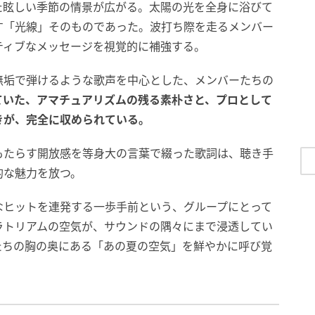
た眩しい季節の情景が広がる。太陽の光を全身に浴びて
す「光線」そのものであった。波打ち際を走るメンバー
ティブなメッセージを視覚的に補強する。
無垢で弾けるような歌声を中心とした、メンバーたちの
ていた、アマチュアリズムの残る素朴さと、プロとして
きが、完全に収められている。
もたらす開放感を等身大の言葉で綴った歌詞は、聴き手
的な魅力を放つ。
なヒットを連発する一歩手前という、グループにとって
ラトリアムの空気が、サウンドの隅々にまで浸透してい
たちの胸の奥にある「あの夏の空気」を鮮やかに呼び覚