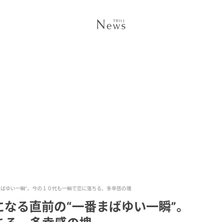
まばゆい一瞬”。今の１０代も一瞬で恋に落ちる、多幸感の塊
なる直前の“一番まばゆい一瞬”。