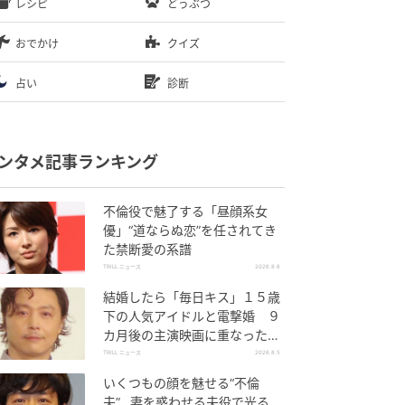
レシピ
どうぶつ
おでかけ
クイズ
占い
診断
ンタメ記事ランキング
不倫役で魅了する「昼顔系女
優」“道ならぬ恋”を任されてき
た禁断愛の系譜
TRILL ニュース
2026.8.6
結婚したら「毎日キス」１５歳
下の人気アイドルと電撃婚 ９
カ月後の主演映画に重なった生
き方
TRILL ニュース
2026.8.5
いくつもの顔を魅せる“不倫
夫”…妻を惑わせる夫役で光る