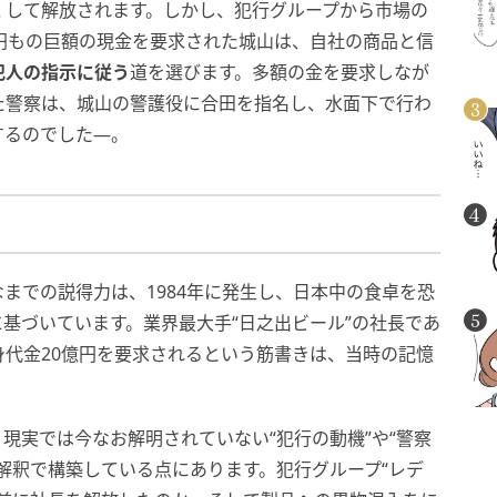
くして解放されます。しかし、犯行グループから市場の
円もの巨額の現金を要求された城山は、自社の商品と信
犯人の指示に従う
道を選びます。多額の金を要求しなが
た警察は、城山の警護役に合田を指名し、水面下で行わ
するのでした―。
までの説得力は、1984年に発生し、日本中の食卓を恐
に基づいています。業界最大手“日之出ビール”の社長であ
代金20億円を要求されるという筋書きは、当時の記憶
現実では今なお解明されていない“犯行の動機”や“警察
解釈で構築している点にあります。犯行グループ“レデ