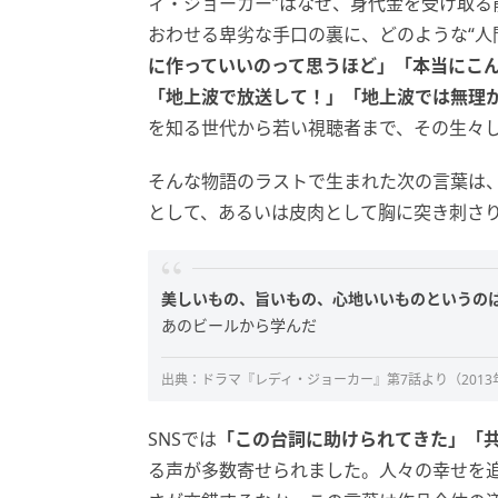
ィ・ジョーカー”はなぜ、身代金を受け取
おわせる卑劣な手口の裏に、どのような“人
に作っていいのって思うほど」「本当にこ
「地上波で放送して！」「地上波では無理
を知る世代から若い視聴者まで、その生々
そんな物語のラストで生まれた次の言葉は
として、あるいは皮肉として胸に突き刺さ
美しいもの、旨いもの、心地いいものというの
あのビールから学んだ
出典：ドラマ『レディ・ジョーカー』第7話より（2013
SNSでは
「この台詞に助けられてきた」「
る声が多数寄せられました。人々の幸せを