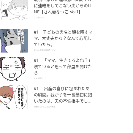
に連絡をしてこない夫からのLI
NE【され妻なつこ Vol.1】
され妻なつこ
#1 子どもの実名と顔を晒すマ
マ、大丈夫かな？なんて心配し
ていたら。
SNSに子供の顔を晒すママ
#1 「ママ、生きてるよね？」
寝ていると思って部屋を開けた
ら
ママが家出した
#1 出産の喜びに包まれたあ
の瞬間。我が子を一番最初に抱
いたのは、夫の不倫相手でし
た。
助産師と不倫した夫の末路