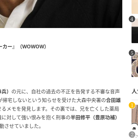
ーカー』（WOWOW）
人
恭兵）
の元に、自社の過去の不正を告発する不審な音声
が帰宅しないという知らせを受けた大森中央署の
合田雄
せるメモを発見します。その裏では、兄を亡くした薬局
織に対して強い恨みを抱く刑事の
半田修平（豊原功補）
始動させていました。