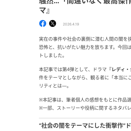
騒然…「間違いなく最高傑
マ』
2026.4.19
実在の事件や社会の裏側に潜む人間の闇を
恐怖と、抗いがたい魅力を放ちます。今回
トしました。
本記事では第4弾として、ドラマ
『レディ・
件をテーマとしながら、観る者に「本当に
リティとは―。
※本記事は、筆者個人の感想をもとに作品
※一部、ストーリーや役柄に関するネタバ
“社会の闇をテーマにした衝撃作”