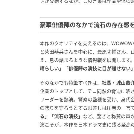
さが交錯するなか、この言葉は作品全体の
豪華俳優陣のなかで流石の存在感
本作のクオリティを支えるのは、WOWOW
と柴田恭兵さんを中心に、豊原功補さん、
え、息の詰まるような情報戦を展開します。
晴らしい」「俳優陣の演技に目が離せない
そのなかでも特筆すべきは、
社長・城山恭
企業のトップとして、テロ同然の脅迫に晒
リーダーを熱演。警察の監視を受け、身代金
の誇りを守ろうとする眼差しは圧巻の一言で
る」「流石の演技」
など、驚きと称賛の声
演こそが、本作を日本ドラマ史に残る至高