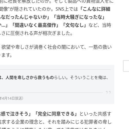
る前に社長を解放したのか。そして製品への異物混入をに
間像”が隠されていたのか。SNS上では
「こんなに詳細
んなだったんじゃないか」「当時大騒ぎになったな」
か…」「間違いなく最高傑作」「文句なし」
など、当時
しさに圧倒される声が相次ぎました。
、欲望や卑しさが渦巻く社会の闇において、一筋の救い
ります。
は、人間を卑しさから救うもの
らしい。そういうことを俺は、
年4月14日放送）
共感で泣きそう」「完全に同意できる」
といった共感す
追求する企業の理念と、それを踏みにじる犯罪者の卑し