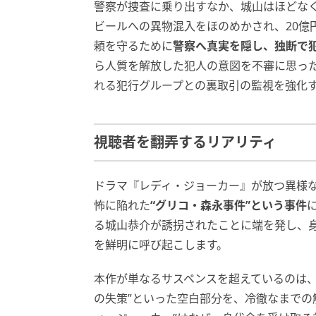
警察が捜査に乗り出すなか、城山はほどな
ビールへの異物混入をほのめかされ、20億
頼を守るために
警察へ真実を隠し、独断で
ら人質を解放した犯人の意図を不審に思っ
れる犯行グループとの裏取引の監視を強化
視聴者を翻弄するリアリティ
ドラマ『レディ・ジョーカー』が放つ異様な
怖に陥れた
“グリコ・森永事件”という事件
る城山恭介が誘拐されたことに端を発し、身
を鮮明に呼び起こします。
本作が単なるサスペンスを超えているのは、
の失策”といった空白部分を、冷徹なまでの