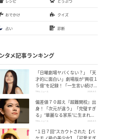
レシピ
どうぶつ
おでかけ
クイズ
占い
診断
ンタメ記事ランキング
「日曜劇場ヤバくない？」「天
才的に面白い」劇場版が“興収１
５億”を記録！「一生言い続け
る」放送後も続く“切望の声”
TRILL ニュース
2026.8.5
偏差値７０超え『超難関校』出
身！「次元が違う」「完璧すぎ
る」“華麗なる家系”に生まれた
【規格外の逸材】
TRILL ニュース
2026.8.5
“１日７回”スカウトされた【バ
ケモノ級の美少女】「可愛すぎ