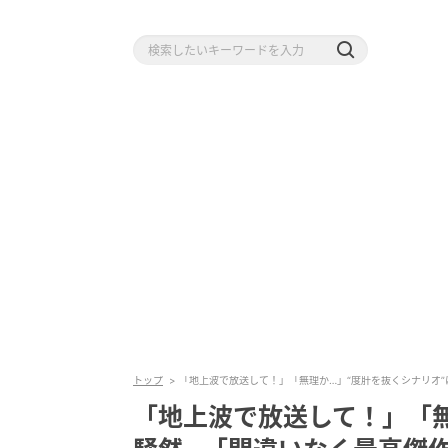
トップ
「地上波で放送して！」「無理か…」“度肝を抜くシナリオ
「地上波で放送して！」「無