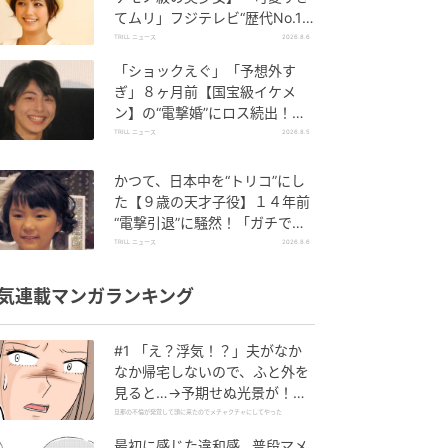
てムリ」フジテレビ“歴代No.1
作”で輝いた『美人女優』
TRILL ニュース
2026.8.6
「ショックえぐ」「予想外す
ぎ」８ヶ月前【国宝級イケメ
ン】の“電撃婚”にロス続出！興
収“９５億超え”シリーズで輝い
TRILL ニュース
2026.8.5
た逸材
かつて、日本中を“トリコ”にし
た【９歳の天才子役】１４年前
“電撃引退”に騒然！「ガチで悲
しい」惜しまれる“逸材”
TRILL ニュース
2026.8.6
気連載マンガランキング
#1 「え？浮気！？」夫がなか
なか帰宅しないので、ふと外を
見ると…→予期せぬ光景が！｜
旦那の不倫が発覚して頭に来た
旦那の不倫が発覚して頭に来たのでメチャクチャにしてやった
のでメチャクチャにしてやった
最初に感じた違和感…普段マメ