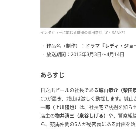
インタビューに応じる俳優の柴田恭兵（C）SANKEI
作品名（制作）：ドラマ
『レディ・ジョ
放送期間：2013年3月3日〜4月14日
あらすじ
日之出ビールの社長である
城山恭介（柴田
CDが届き、城山は激しく動揺します。城山
一郎（上川隆也）
は、社長宅で誘拐を知ら
店主の
物井清三（泉谷しげる）
や、警察組
ら、競馬仲間の5人が秘密裏にある計画を