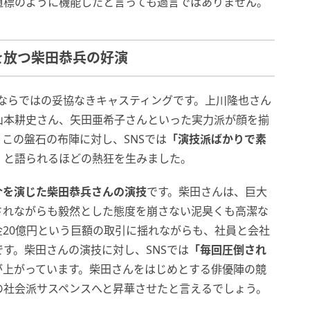
道標のように機能したと言っても過言ではありません。
を放つ柴田恭兵の好演
ならではの妥協なきキャスティングです。上川隆也さん
山本耕史さん、矢田亜希子さんといった実力派が顔を揃
この盤石の布陣に対し、SNSでは
「演技派ばかりで素
」
と語られるほどの熱狂を生みました。
介を演じた柴田恭兵さんの演技
です。柴田さんは、巨大
されながらも毅然とした態度を崩さない泥臭くも高潔な
20億円という巨額の取引に揺れながらも、社員と会社
す。柴田さんの演技に対し、SNSでは
「毎回圧倒され
が上がっています。柴田さんをはじめとする俳優陣の競
の社会派サスペンスへと昇華させたと言えるでしょう。