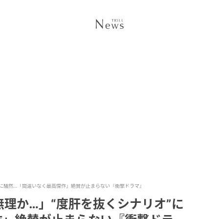
”に騒然…「間違いなく最高傑作」絶賛が止まらない『衝撃ドラマ』
理か…」“度肝を抜くシナリオ”に