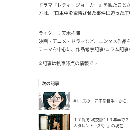
ドラマ『レディ・ジョーカー』を観たこと
方は、
“日本中を驚愕させた事件に迫った圧
ライター：天木拓海
映画・アニメ・ドラマなど、エンタメ作品
テーマを中心に、作品考察記事/コラム記事
※記事は執筆時点の情報です
次の記事
#1 夫の「元不倫相手」から
１７歳で“初交際”「３年半で
人タレント（35）』の現在