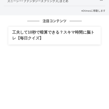
ズニーシー｢ファンタジースプリングス｣まとめ
※Dtimesに移動します
日本には現在、全国約610か所の児童養護施設があ
注目コンテンツ
り、約2.5万人の子どもたちが生活しています。
工夫して10秒で暗算できる？スキマ時間に脳ト
家庭の事情などにより施設で生活する子どもたちの多
レ【毎日クイズ】
くは、進学の際に経済的な困難に直面します。
一般家庭の大学進学率が約6割を超える一方で、児童養
護施設出身者の進学率は依然として低い水準にとどま
っており、教育機会の格差が社会課題の一つです。
奨学金事業の承継と支援拡充