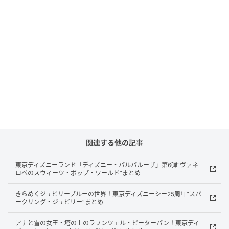
合併期日：2026年4月1日
存続法人：公益財団法人 日本児童養護施設財団（理
事長：江原 均）
関連する他の記事
吸収法人：公益財団法人 楽天未来のつばさ（理事
長：青木 晴樹）
東京ディズニーランド「ディズニー・パルパルーザ」第6弾“ヴァネ
ロペのスウィーツ・ポップ・ワールド”まとめ
支援対象：児童福祉施設（児童養護施設出身）の若
者
きらめくジュビリーブルーの世界！東京ディズニーシー25周年“スパ
奨学金種別：返済不要
ークリング・ジュビリー”まとめ
財源：企業・個人からの寄付
アナと雪の女王・塔の上のラプンツェル・ピーターパン！東京ディ