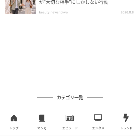
が“大切な相手”にしかしない行動
beauty news tokyo
2026.8.8
よくある質問
Q. 今回の合併で奨学金事業はどうなります
か？
A. 楽天未来のつばさが実施してきた返済不要の奨学金
カテゴリ一覧
事業を、日本児童養護施設財団が2026年4月1日付で承
継します。
支援対象や体制はさらに拡充される予定です。
トップ
マンガ
エピソード
エンタメ
トレンド