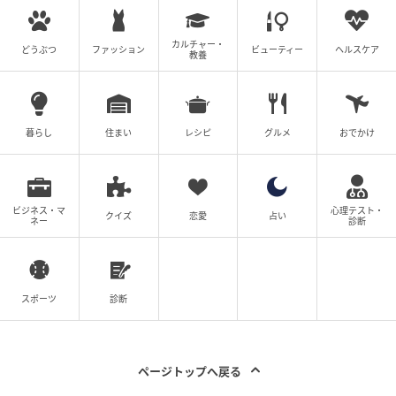
Q. 奨学金を支える財源はどこから来るのです
カルチャー・
どうぶつ
ファッション
ビューティー
ヘルスケア
教養
か？
暮らし
住まい
レシピ
グルメ
おでかけ
A. 企業や個人からの寄付を原資としています。
持続可能な進学支援の仕組みとして、今後も広く寄付
ビジネス・マ
心理テスト・
を募りながら運営されます。
クイズ
恋愛
占い
ネー
診断
元記事で読む
スポーツ
診断
次の記事
山本由伸投手の登板試合でLED演出も！ サム
ページトップへ戻る
ティ「ロサンゼルス・ドジャースとのパート