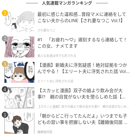
人気連載マンガランキング
楽天未来のつばさはこれまで、こうした課題に向き合
最初に感じた違和感…普段マメに連絡をして
い、返済不要の奨学金事業を通じて多くの進学希望者
こない夫からのLINE【され妻なつこ Vol.1】
を支援しています。
され妻なつこ
2026年4月1日の合併により、日本児童養護施設財団は
#1 「お疲れ〜♡」遅刻するなら連絡して！
この女、ナメてます
その理念と事業を引き継ぎ、全国の児童養護施設の子
どもたちが夢や目標に向かって進学できる社会の実現
美人な友達は何でも許される
を目指します。
【漫画】新婚夫に浮気疑惑！絶対証拠をつか
んでやる！【エリート夫に浮気された話 Vol.
今後は企業や個人からの寄付を原資として、より多く
1】
エリート夫に浮気された話
の子どもたちに奨学金助成を届ける体制がさらに拡充
【スカッと漫画】双子の娘より飲み会が大
されます。
事!? 親の自覚がない夫を懲らしめた話【第1
話】
日本児童養護施設財団は、寄付事業・奨学金事業・社
【スカッと漫画】双子の娘より飲み会が大事!? 親の自覚がない夫を
懲らしめた話
会啓発活動を通じて、社会全体で子どもたちの未来を
「朝からどこ行ってたんだよ」いつまでも子
どもの習い事を把握しない夫【離婚後同居 Vo
支える仕組みづくりを進めます。
l.1】
離婚後同居