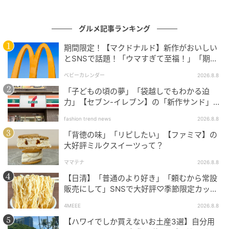
この日はイワシカちゃんのグリーティングやステージ
グルメ記事ランキング
ショー、限定グッズの特別販売会など、通常日にはな
期間限定！【マクドナルド】新作がおいしい
い特別な催しが盛りだくさんです。
とSNSで話題！「ウマすぎて至福！」「期待
以上♡」
ベビーカレンダー
2026.8.8
「子どもの頃の夢」「袋越しでもわかる迫
力」【セブン-イレブン】の「新作サンド」に
ハマりそう！
fashion trend news
2026.8.8
「背徳の味」「リピしたい」【ファミマ】の
大好評ミルクスイーツって？
ママテナ
2026.8.8
【日清】「普通のより好き」「頼むから常設
販売にして」SNSで大好評♡季節限定カップ
ヌードルが発売中！
4MEEE
2026.8.8
【ハワイでしか買えないお土産3選】自分用