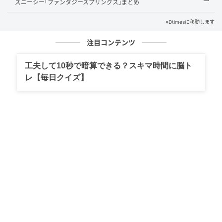
世界各国のミニチュア建造物が立ち並ぶパーク内がピ
ズニーシー｢ファンタジースプリングス｣まとめ
ンク色に彩られ、コラボフードの販売やクイズラリ
※Dtimesに移動します
ー、ぬりえコンテストなど多彩なイベントが展開され
注目コンテンツ
ました。
工夫して10秒で暗算できる？スキマ時間に脳ト
レ【毎日クイズ】