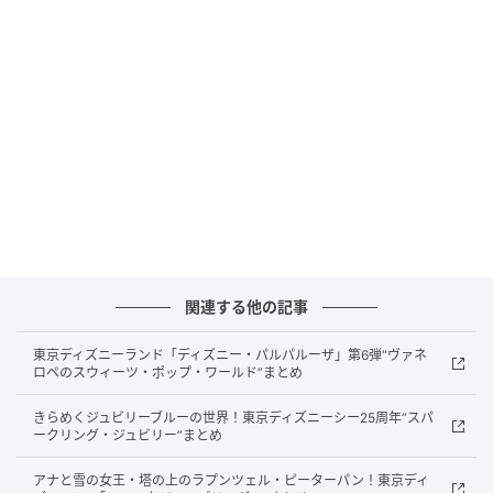
開催期間：2026年4月10日（金）〜6月30日（火）
スペシャルイベントデー：2026年4月12日（日）、
5月9日（土）、6月6日（土）
会場：東武ワールドスクウェア（栃木県日光市鬼怒
川温泉大原209-1）
アクセス：東武鬼怒川線「東武ワールドスクウェア
駅」から徒歩1分
関連する他の記事
東京ディズニーランド「ディズニー・パルパルーザ」第6弾“ヴァネ
ロペのスウィーツ・ポップ・ワールド”まとめ
岩下食品と東武ワールドスクウェアによるコラボイベ
ントが、2026年4月10日（金）から6月30日（火）ま
きらめくジュビリーブルーの世界！東京ディズニーシー25周年“スパ
ークリング・ジュビリー”まとめ
で東武ワールドスクウェアで開催されます。
アナと雪の女王・塔の上のラプンツェル・ピーターパン！東京ディ