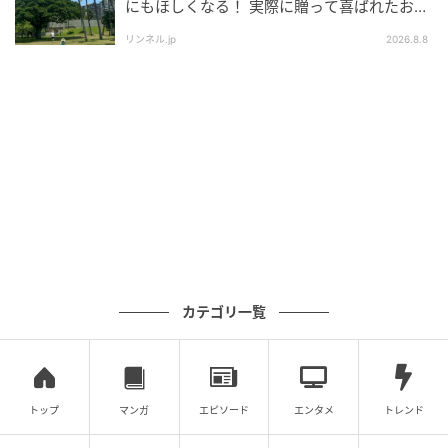
にもほしくなる！ 実際に贈って喜ばれたおす
すめはこれ！
リンネル.jp
2026.8.8
岩下の新生姜公式キャラクター「イワシカ」ちゃん
は、ピンクの見た目が印象的なキャラクターです。
スペシャルイベントデーには東武ワールドスクウェア
に来園し、パーク内の世界遺産ミニチュアとのフォト
セッションなど、ここでしか体験できないグリーティ
ングを実施します。
カテゴリ一覧
スペシャルイベントデー（3日間限定）
トップ
マンガ
エピソード
エンタメ
トレンド