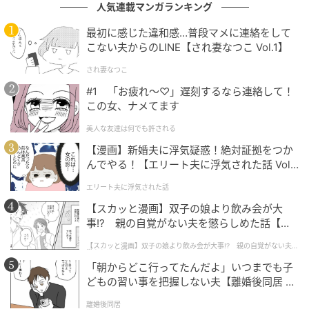
人気連載マンガランキング
最初に感じた違和感…普段マメに連絡をして
こない夫からのLINE【され妻なつこ Vol.1】
され妻なつこ
#1 「お疲れ〜♡」遅刻するなら連絡して！
この女、ナメてます
美人な友達は何でも許される
【漫画】新婚夫に浮気疑惑！絶対証拠をつか
んでやる！【エリート夫に浮気された話 Vol.
1】
エリート夫に浮気された話
【スカッと漫画】双子の娘より飲み会が大
事!? 親の自覚がない夫を懲らしめた話【第1
話】
【スカッと漫画】双子の娘より飲み会が大事!? 親の自覚がない夫を
懲らしめた話
「朝からどこ行ってたんだよ」いつまでも子
どもの習い事を把握しない夫【離婚後同居 Vo
スペシャルイベントデーは4月12日（日）、5月9日
l.1】
離婚後同居
（土）、6月6日（土）の3日間が設定されています。