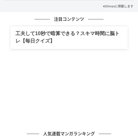
※Dtimesに移動します
注目コンテンツ
客室は1フロア1室、120平米以上の贅沢な広さを誇り
ます。
工夫して10秒で暗算できる？スキマ時間に脳ト
レ【毎日クイズ】
大きく開かれた窓の先には、奥湯河原の山林と清流を
望むパノラマの景色が広がっています。
人気連載マンガランキング