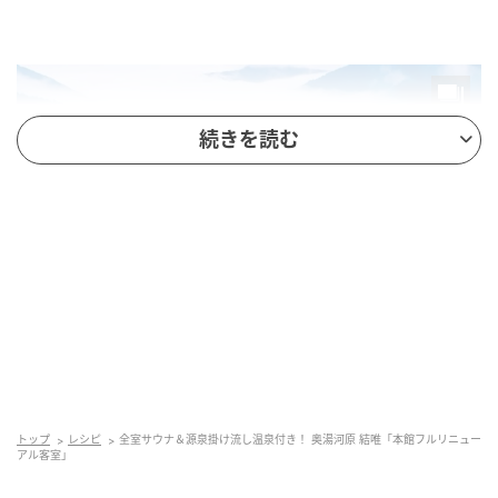
続きを読む
トップ
レシピ
全室サウナ＆源泉掛け流し温泉付き！ 奥湯河原 結唯「本館フルリニュー
アル客室」
施設名：奥湯河原 結唯 -YUI-