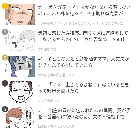
#1 「え？浮気！？」夫がなかなか帰宅しない
ので、ふと外を見ると…→予期せぬ光景が！
｜旦那の不倫が発覚して頭に来たのでメチャ
旦那の不倫が発覚して頭に来たのでメチャクチャにしてやった
クチャにしてやった
最初に感じた違和感…普段マメに連絡をして
リビングからは藤木川を一望でき、自然の息吹を間近
こない夫からのLINE【され妻なつこ Vol.1】
に感じられました。
され妻なつこ
#1 子どもの実名と顔を晒すママ、大丈夫か
な？なんて心配していたら。
SNSに子供の顔を晒すママ
#1 「ママ、生きてるよね？」寝ていると思
って部屋を開けたら
ママが家出した
#1 出産の喜びに包まれたあの瞬間。我が子
を一番最初に抱いたのは、夫の不倫相手でし
た。
助産師と不倫した夫の末路