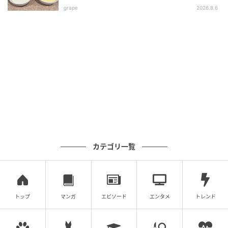
過ごせます。
grape
2026.8.6
カテゴリ一覧
トップ
マンガ
エピソード
エンタメ
トレンド
石張りの浴槽から紅葉に染まる渓谷を一望でき、半露
天ならではの開放感が魅力です。