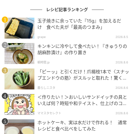
レシピ記事ランキング
玉子焼きに余っていた『15g』を加えるだ
け 食べた夫が「最高のつまみ」
木製のダイニングテーブルや和紙のペンダント照明を
配した空間では、四季の移ろいを取り込む私邸のよう
grape
2026.8.5
な雰囲気を味わえます。
キンキンに冷やして食べたい！『きゅうりの
胡麻酢漬け』の作り置き
朝時間.jp
2026.8.6
「ピーッ」と引くだけ！爪楊枝1本で〈スナッ
源泉掛け流しの天然温泉とサウナ
プエンドウの筋〉がスルッと取れた！驚くほ
ど気持ちいい裏ワザ
暮らしニスタ
2026.8.6
＜作りたい！＞おいしいサンドイッチの具と
いえば何？時短や和テイスト、仕上げのコツ
各客室にはサウナと源泉掛け流しの天然温泉を備えて
も
います。
ママスタセレクト
2026.8.6
ホットケーキ、実は水だけで作れる！ 通常
自然と静寂の中で心身を整える、贅沢な癒しの時間を
レシピと食べ比べをしてみた