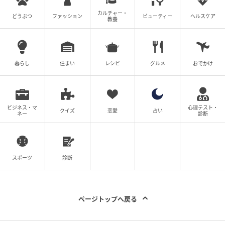
カルチャー・
どうぶつ
ファッション
ビューティー
ヘルスケア
教養
暮らし
住まい
レシピ
グルメ
おでかけ
ビジネス・マ
心理テスト・
クイズ
恋愛
占い
ネー
診断
スポーツ
診断
ダークトーンの木壁で仕上げたサウナ室には窓を設
ページトップへ戻る
け、緑を眺めながらととのえます。