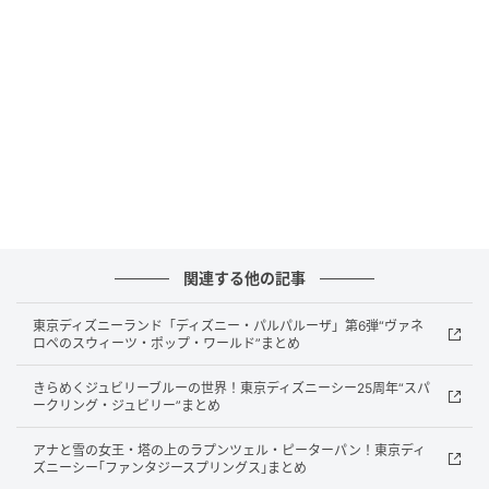
所在地：神奈川県湯河原町
客室名：瀬音 -SEON- / 風香 -FUUKA- / 翠林 -SUIRIN-
予約開始日：2026年3月19日
宿泊開始日：2026年5月15日
新客室のコンセプトは「自然と共鳴する私邸型ラグジ
ュアリー」となっています。
関連する他の記事
奥湯河原の豊かな自然に包まれながら、まるで一棟貸
しの別荘のようにくつろげる滞在空間を目指した造り
東京ディズニーランド「ディズニー・パルパルーザ」第6弾“ヴァネ
です。
ロペのスウィーツ・ポップ・ワールド”まとめ
きらめくジュビリーブルーの世界！東京ディズニーシー25周年“スパ
ークリング・ジュビリー”まとめ
アナと雪の女王・塔の上のラプンツェル・ピーターパン！東京ディ
1フロア1室の贅沢な客室設計
ズニーシー｢ファンタジースプリングス｣まとめ